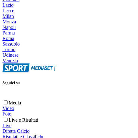
Lazio
Lecce
Milan
Monza
Napoli
Parma
Roma
Sassuolo
Torino
Udinese
Venezia
Seguici su
Media
Video
Foto
Live e Risultati
Live
Diretta Calcio
Risultati e Classifiche