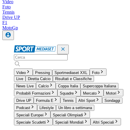
Video
Foto
Tennis
Drive UP
F1
MotoGp
Video
Pressing
Sportmediaset XXL
Foto
Live
Diretta Calcio
Risultati e Classifiche
News Live
Calcio
Coppa Italia
Supercoppa Italiana
Probabili Formazioni
Squadre
Mercato
Motori
Drive UP
Formula E
Tennis
Altri Sport
Sondaggi
Podcast
Lifestyle
Un libro a settimana
Speciali Europei
Speciali Olimpiadi
Speciale Scudetti
Speciali Mondiali
Altri Speciali