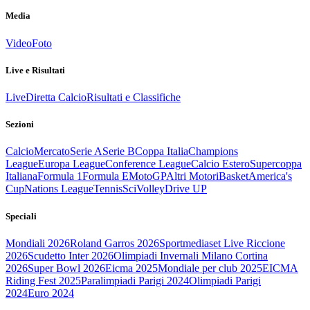
Media
Video
Foto
Live e Risultati
Live
Diretta Calcio
Risultati e Classifiche
Sezioni
Calcio
Mercato
Serie A
Serie B
Coppa Italia
Champions
League
Europa League
Conference League
Calcio Estero
Supercoppa
Italiana
Formula 1
Formula E
MotoGP
Altri Motori
Basket
America's
Cup
Nations League
Tennis
Sci
Volley
Drive UP
Speciali
Mondiali 2026
Roland Garros 2026
Sportmediaset Live Riccione
2026
Scudetto Inter 2026
Olimpiadi Invernali Milano Cortina
2026
Super Bowl 2026
Eicma 2025
Mondiale per club 2025
EICMA
Riding Fest 2025
Paralimpiadi Parigi 2024
Olimpiadi Parigi
2024
Euro 2024