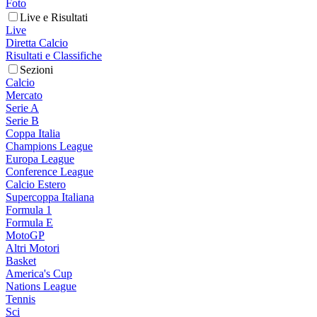
Foto
Live e Risultati
Live
Diretta Calcio
Risultati e Classifiche
Sezioni
Calcio
Mercato
Serie A
Serie B
Coppa Italia
Champions League
Europa League
Conference League
Calcio Estero
Supercoppa Italiana
Formula 1
Formula E
MotoGP
Altri Motori
Basket
America's Cup
Nations League
Tennis
Sci