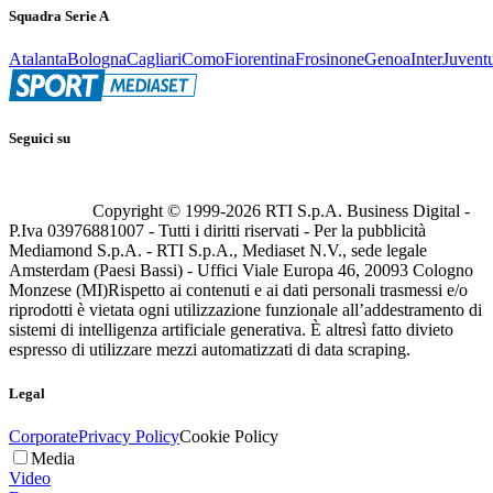
Squadra Serie A
Atalanta
Bologna
Cagliari
Como
Fiorentina
Frosinone
Genoa
Inter
Juvent
Seguici su
Copyright © 1999-
2026
RTI S.p.A. Business Digital -
P.Iva 03976881007 - Tutti i diritti riservati - Per la pubblicità
Mediamond S.p.A. - RTI S.p.A., Mediaset N.V., sede legale
Amsterdam (Paesi Bassi) - Uffici Viale Europa 46, 20093 Cologno
Monzese (MI)
Rispetto ai contenuti e ai dati personali trasmessi e/o
riprodotti è vietata ogni utilizzazione funzionale all’addestramento di
sistemi di intelligenza artificiale generativa. È altresì fatto divieto
espresso di utilizzare mezzi automatizzati di data scraping.
Legal
Corporate
Privacy Policy
Cookie Policy
Media
Video