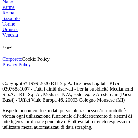
Napoli
Parma
Roma
Sassuolo
Torino
Udinese
Venezia
Legal
Corporate
Cookie Policy
Privacy Policy
Copyright © 1999-
2026
RTI S.p.A. Business Digital - P.Iva
03976881007 - Tutti i diritti riservati - Per la pubblicità Mediamond
S.p.A. - RTI S.p.A., Mediaset N.V., sede legale Amsterdam (Paesi
Bassi) - Uffici Viale Europa 46, 20093 Cologno Monzese (MI)
Rispetto ai contenuti e ai dati personali trasmessi e/o riprodotti è
vietata ogni utilizzazione funzionale all’addestramento di sistemi di
intelligenza artificiale generativa. È altresì fatto divieto espresso di
utilizzare mezzi automatizzati di data scraping.