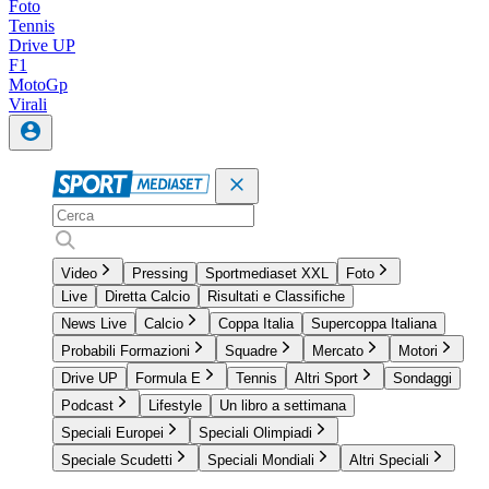
Foto
Tennis
Drive UP
F1
MotoGp
Virali
Video
Pressing
Sportmediaset XXL
Foto
Live
Diretta Calcio
Risultati e Classifiche
News Live
Calcio
Coppa Italia
Supercoppa Italiana
Probabili Formazioni
Squadre
Mercato
Motori
Drive UP
Formula E
Tennis
Altri Sport
Sondaggi
Podcast
Lifestyle
Un libro a settimana
Speciali Europei
Speciali Olimpiadi
Speciale Scudetti
Speciali Mondiali
Altri Speciali