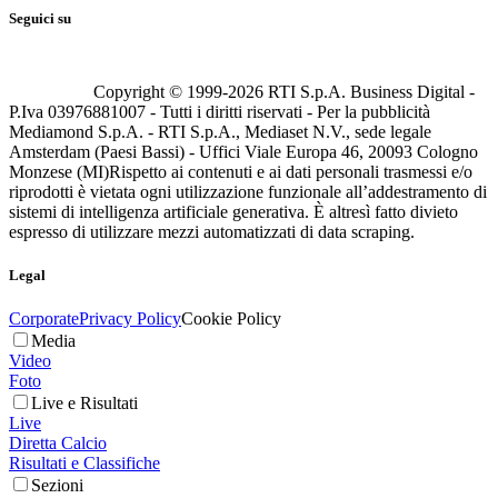
Seguici su
Copyright © 1999-
2026
RTI S.p.A. Business Digital -
P.Iva 03976881007 - Tutti i diritti riservati - Per la pubblicità
Mediamond S.p.A. - RTI S.p.A., Mediaset N.V., sede legale
Amsterdam (Paesi Bassi) - Uffici Viale Europa 46, 20093 Cologno
Monzese (MI)
Rispetto ai contenuti e ai dati personali trasmessi e/o
riprodotti è vietata ogni utilizzazione funzionale all’addestramento di
sistemi di intelligenza artificiale generativa. È altresì fatto divieto
espresso di utilizzare mezzi automatizzati di data scraping.
Legal
Corporate
Privacy Policy
Cookie Policy
Media
Video
Foto
Live e Risultati
Live
Diretta Calcio
Risultati e Classifiche
Sezioni