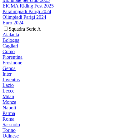
Mondiale per club 2025
EICMA Riding Fest 2025
Paralimpiadi Parigi 2024
Olimpiadi Parigi 2024
Euro 2024
Squadra Serie A
Atalanta
Bologna
Cagliari
Como
Fiorentina
Frosinone
Genoa
Inter
Juventus
Lazio
Lecce
Milan
Monza
Napoli
Parma
Roma
Sassuolo
Torino
Udinese