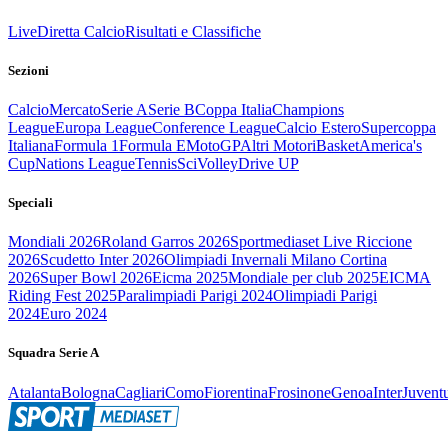
Live
Diretta Calcio
Risultati e Classifiche
Sezioni
Calcio
Mercato
Serie A
Serie B
Coppa Italia
Champions
League
Europa League
Conference League
Calcio Estero
Supercoppa
Italiana
Formula 1
Formula E
MotoGP
Altri Motori
Basket
America's
Cup
Nations League
Tennis
Sci
Volley
Drive UP
Speciali
Mondiali 2026
Roland Garros 2026
Sportmediaset Live Riccione
2026
Scudetto Inter 2026
Olimpiadi Invernali Milano Cortina
2026
Super Bowl 2026
Eicma 2025
Mondiale per club 2025
EICMA
Riding Fest 2025
Paralimpiadi Parigi 2024
Olimpiadi Parigi
2024
Euro 2024
Squadra Serie A
Atalanta
Bologna
Cagliari
Como
Fiorentina
Frosinone
Genoa
Inter
Juvent