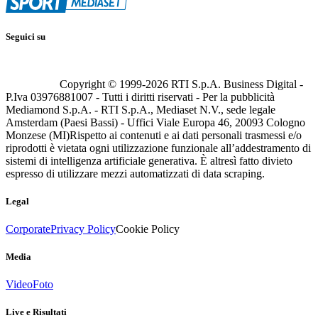
Seguici su
Copyright © 1999-
2026
RTI S.p.A. Business Digital -
P.Iva 03976881007 - Tutti i diritti riservati - Per la pubblicità
Mediamond S.p.A. - RTI S.p.A., Mediaset N.V., sede legale
Amsterdam (Paesi Bassi) - Uffici Viale Europa 46, 20093 Cologno
Monzese (MI)
Rispetto ai contenuti e ai dati personali trasmessi e/o
riprodotti è vietata ogni utilizzazione funzionale all’addestramento di
sistemi di intelligenza artificiale generativa. È altresì fatto divieto
espresso di utilizzare mezzi automatizzati di data scraping.
Legal
Corporate
Privacy Policy
Cookie Policy
Media
Video
Foto
Live e Risultati