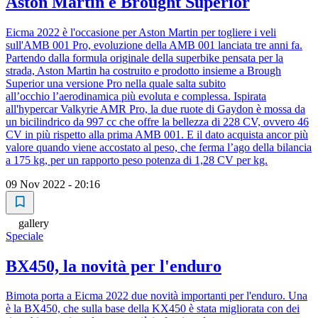
Aston Martin e Brought Superior
Eicma 2022 è l'occasione per Aston Martin per togliere i veli
sull'AMB 001 Pro, evoluzione della AMB 001 lanciata tre anni fa.
Partendo dalla formula originale della superbike pensata per la
strada, Aston Martin ha costruito e prodotto insieme a Brough
Superior una versione Pro nella quale salta subito
all’occhio l’aerodinamica più evoluta e complessa. Ispirata
all'hypercar Valkyrie AMR Pro, la due ruote di Gaydon è mossa da
un bicilindrico da 997 cc che offre la bellezza di 228 CV, ovvero 46
CV in più rispetto alla prima AMB 001. E il dato acquista ancor più
valore quando viene accostato al peso, che ferma l’ago della bilancia
a 175 kg, per un rapporto peso potenza di 1,28 CV per kg.
09 Nov 2022 - 20:16
gallery
Speciale
BX450, la novità per l'enduro
Bimota porta a Eicma 2022 due novità importanti per l'enduro. Una
è la BX450, che sulla base della KX450 è stata migliorata con dei