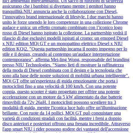
luci ambientali intercambiabili. Un sacco di funzioni di sicurezza
assicurano che i bambini si divertano mentre i genitori hanno
tranquillità.NIU annuncia anche la collaborazione con Diesel,
l’innovativo brand internazionale di lifestyle. I due marchi hanno
unito le forze unendo le loro competenze in una collezione Chrome
audace e unica: un effetto cromato combinato con l’iconico logo
rosso di Diesel hanno ispirato la collezione. La partnership vedrà il
rilascio di due esclusivi modelli ispirati al cromo: un emoped Diesel
x NIU edition MQi GT e un monopattino elettrico Diesel x NIU
edition KQi2. "Questa partnership incarna il nostro impegno per lo
stile e il design, creando al contempo un'audace interpretazione
contemporanea", afferma Mei-ling Wong, responsabile del branding
presso NIU Technologies. "Siamo lieti di mostrare la raffinatezza
della moda di Diesel combinata con il design e la tecnologia che
sono alla base delle nostre soluzioni di mobilità urbana intelligente".
MQi GT offre un'esperienza di guida emozionante che porta i
motociclisti fino a una velocità di 100 km/h. Con una potente
coppia, questo scooter è stato progettato per offrire una potente
accelerazione con un motore da 5 kW alimentato da due batterie
rimovibili da 72v 26aH. I motociclisti possono scegliere tra 3
modalità di guida, mentre l'iconica luce halo offre un'illuminazione
brillante. Con ruote da 14 pollici, MQi GT può conquistare una
varietà di condizioni stradali con facilità, mentre i freni a doppio
disco anteriori e posteriori offrono una frenata incredibile. Attraverso
l'app smart NIU i rider possono godere dei vantaggi dell'accensione