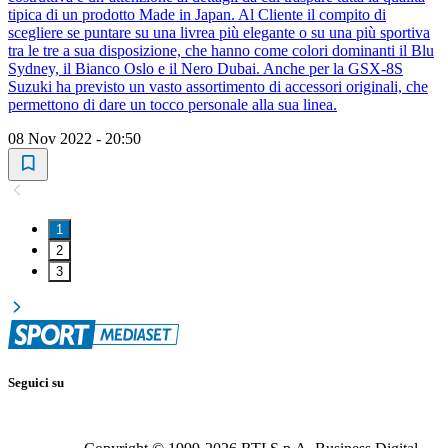
tipica di un prodotto Made in Japan. Al Cliente il compito di
scegliere se puntare su una livrea più elegante o su una più sportiva
tra le tre a sua disposizione, che hanno come colori dominanti il Blu
Sydney, il Bianco Oslo e il Nero Dubai. Anche per la GSX-8S
Suzuki ha previsto un vasto assortimento di accessori originali, che
permettono di dare un tocco personale alla sua linea.
08 Nov 2022 - 20:50
1
2
3
Seguici su