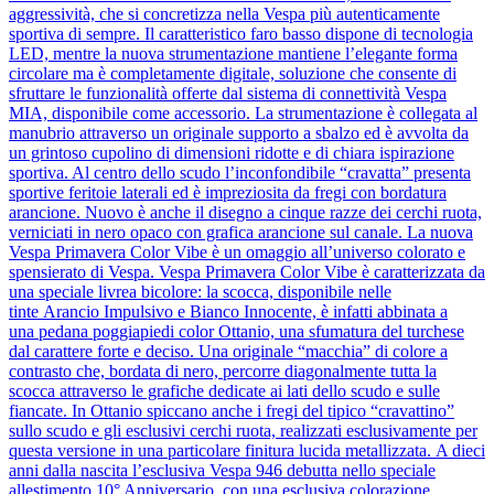
aggressività, che si concretizza nella Vespa più autenticamente
sportiva di sempre. Il caratteristico faro basso dispone di tecnologia
LED, mentre la nuova strumentazione mantiene l’elegante forma
circolare ma è completamente digitale, soluzione che consente di
sfruttare le funzionalità offerte dal sistema di connettività Vespa
MIA, disponibile come accessorio. La strumentazione è collegata al
manubrio attraverso un originale supporto a sbalzo ed è avvolta da
un grintoso cupolino di dimensioni ridotte e di chiara ispirazione
sportiva. Al centro dello scudo l’inconfondibile “cravatta” presenta
sportive feritoie laterali ed è impreziosita da fregi con bordatura
arancione. Nuovo è anche il disegno a cinque razze dei cerchi ruota,
verniciati in nero opaco con grafica arancione sul canale. La nuova
Vespa Primavera Color Vibe è un omaggio all’universo colorato e
spensierato di Vespa. Vespa Primavera Color Vibe è caratterizzata da
una speciale livrea bicolore: la scocca, disponibile nelle
tinte Arancio Impulsivo e Bianco Innocente, è infatti abbinata a
una pedana poggiapiedi color Ottanio, una sfumatura del turchese
dal carattere forte e deciso. Una originale “macchia” di colore a
contrasto che, bordata di nero, percorre diagonalmente tutta la
scocca attraverso le grafiche dedicate ai lati dello scudo e sulle
fiancate. In Ottanio spiccano anche i fregi del tipico “cravattino”
sullo scudo e gli esclusivi cerchi ruota, realizzati esclusivamente per
questa versione in una particolare finitura lucida metallizzata. A dieci
anni dalla nascita l’esclusiva Vespa 946 debutta nello speciale
allestimento 10° Anniversario, con una esclusiva colorazione