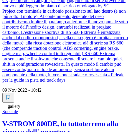
CV, record della categoria).L’equipaggiamento di serie prevede un
nuovo e più leggero impianto di scarico omologato by SC
Project con terminale in carbonio posizionato sul lato destro (e non
più sotto il motore). Al contenimento generale del peso
contribuiscono inoltre il parafango anteriore e il nuovo puntale sotto
il motore dall’inedito design, entrambi realizzati in pregiato
carbonio. L’estrazione sportiva di RS 660 Extrema è enfatizzata
anche dal codino monoposto (la sella passeggero è fornita a corredo
della moto); alla ricca dotazione elettronica già di serie su RS 660
(che comprende traction control, ABS cornering, engine brake,
engine map, wheelie control tutti regolabili) RS 660 Extrema
presenta anche il software che consente di settare il cambio quick
shift in configurazione rovesciata. In questo modo il cambio può
essere configurato in totale autonomia, senza sostituire alcun
componente della moto, in versione stradale o rovesciata - l’ideale
per la guida in pista nei track days.
09 Nov 2022 - 10:42
gallery
Speciale
V-STROM 800DE, la tuttoterreno alla
ricerca dell'avventura