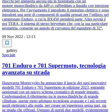
ritocchi per spingerla ancora più in fuoristrada con un
motore monocilindrico da 449 cc raffreddato a liquido con iniezione
elettronica. Per l’avviamento è introdotto il motorino elettrico e sono
introdotti una serie di componenti di qualità pensati per l’utilizzo nel
campionato Enduro, a cui la BX450 prenderà parte. Altra novità è
poi TERA, il sistema di sterzo brevettato che, con la sua particolare
geometria, consente un angolo di curvatura del manubrio di 32°.
09 Nov 2022 - 12:13
gallery
Speciale
701 Enduro e 701 Supermoto, tecnologia
avanzata su strada
Husqvarna Motorcycles ha annunciato il lancio dei suoi innovativi
modelli 701 Enduro e 701 Supermoto in edizione 2023, entrambi
aggiornati con un nuovo schema cromatico di grande impatto.
Confermandosi il riferimento tra le monocilindriche di grande
cilindrata, queste moto adottano tecnologie avanzate e i più recenti
ausili elettronici alla guida, per creare un’esperienza senza pari, sia
su strada che offroad. Ognuno di questi due modelli, evidentemente