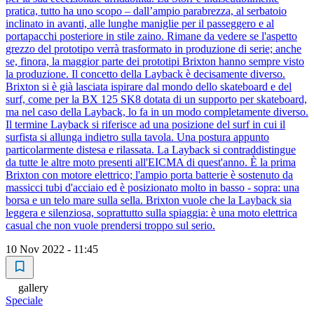
pratica, tutto ha uno scopo – dall’ampio parabrezza, al serbatoio
inclinato in avanti, alle lunghe maniglie per il passeggero e al
portapacchi posteriore in stile zaino. Rimane da vedere se l'aspetto
grezzo del prototipo verrà trasformato in produzione di serie; anche
se, finora, la maggior parte dei prototipi Brixton hanno sempre visto
la produzione. Il concetto della Layback è decisamente diverso.
Brixton si è già lasciata ispirare dal mondo dello skateboard e del
surf, come per la BX 125 SK8 dotata di un supporto per skateboard,
ma nel caso della Layback, lo fa in un modo completamente diverso.
Il termine Layback si riferisce ad una posizione del surf in cui il
surfista si allunga indietro sulla tavola. Una postura appunto
particolarmente distesa e rilassata. La Layback si contraddistingue
da tutte le altre moto presenti all'EICMA di quest'anno. È la prima
Brixton con motore elettrico; l'ampio porta batterie è sostenuto da
massicci tubi d'acciaio ed è posizionato molto in basso - sopra: una
borsa e un telo mare sulla sella. Brixton vuole che la Layback sia
leggera e silenziosa, soprattutto sulla spiaggia: è una moto elettrica
casual che non vuole prendersi troppo sul serio.
10 Nov 2022 - 11:45
gallery
Speciale