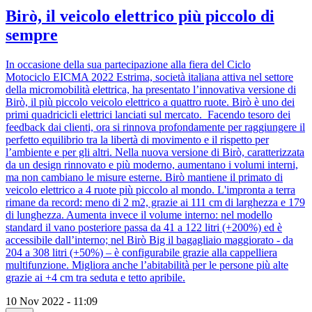
Birò, il veicolo elettrico più piccolo di
sempre
In occasione della sua partecipazione alla fiera del Ciclo
Motociclo EICMA 2022 Estrima, società italiana attiva nel settore
della micromobilità elettrica, ha presentato l’innovativa versione di
Birò, il più piccolo veicolo elettrico a quattro ruote. Birò è uno dei
primi quadricicli elettrici lanciati sul mercato. Facendo tesoro dei
feedback dai clienti, ora si rinnova profondamente per raggiungere il
perfetto equilibrio tra la libertà di movimento e il rispetto per
l’ambiente e per gli altri. Nella nuova versione di Birò, caratterizzata
da un design rinnovato e più moderno, aumentano i volumi interni,
ma non cambiano le misure esterne. Birò mantiene il primato di
veicolo elettrico a 4 ruote più piccolo al mondo. L'impronta a terra
rimane da record: meno di 2 m2, grazie ai 111 cm di larghezza e 179
di lunghezza. Aumenta invece il volume interno: nel modello
standard il vano posteriore passa da 41 a 122 litri (+200%) ed è
accessibile dall’interno; nel Birò Big il bagagliaio maggiorato - da
204 a 308 litri (+50%) – è configurabile grazie alla cappelliera
multifunzione. Migliora anche l’abitabilità per le persone più alte
grazie ai +4 cm tra seduta e tetto apribile.
10 Nov 2022 - 11:09