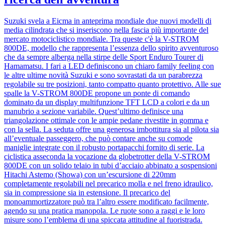
Suzuki svela a Eicma in anteprima mondiale due nuovi modelli di
media cilindrata che si inseriscono nella fascia più importante del
mercato motociclistico mondiale. Tra queste c'è la V-STROM
800DE, modello che rappresenta l’essenza dello spirito avventuroso
che da sempre alberga nella stirpe delle Sport Enduro Tourer di
Hamamatsu. I fari a LED definiscono un chiaro family feeling con
le altre ultime novità Suzuki e sono sovrastati da un parabrezza
regolabile su tre posizioni, tanto compatto quanto protettivo. Alle sue
spalle la V-STROM 800DE propone un ponte di comando
dominato da un display multifunzione TFT LCD a colori e da un
manubrio a sezione variabile. Quest’ultimo definisce una
triangolazione ottimale con le ampie pedane rivestite in gomma e
con la sella. La seduta offre una generosa imbottitura sia al pilota sia
all’eventuale passeggero, che può contare anche su comode
maniglie integrate con il robusto portapacchi fornito di serie. La
ciclistica asseconda la vocazione da globetrotter della V-STROM
800DE con un solido telaio in tubi d’acciaio abbinato a sospensioni
Hitachi Astemo (Showa) con un’escursione di 220mm
completamente regolabili nel precarico molla e nel freno idraulico,
sia in compressione sia in estensione. Il precarico del
monoammortizzatore può tra l’altro essere modificato facilmente,
agendo su una pratica manopola. Le ruote sono a raggi e le loro
misure sono l’emblema di una spiccata attitudine al fuoristrada.