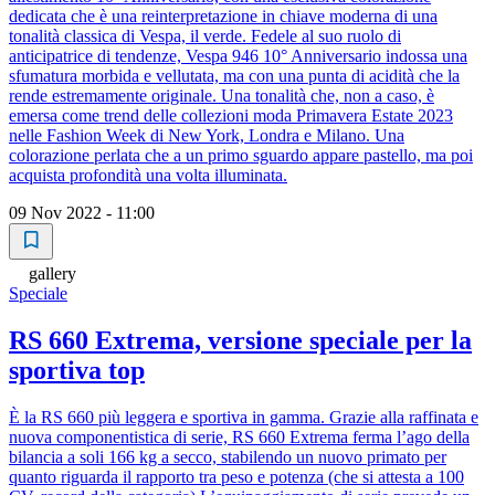
dedicata che è una reinterpretazione in chiave moderna di una
tonalità classica di Vespa, il verde. Fedele al suo ruolo di
anticipatrice di tendenze, Vespa 946 10° Anniversario indossa una
sfumatura morbida e vellutata, ma con una punta di acidità che la
rende estremamente originale. Una tonalità che, non a caso, è
emersa come trend delle collezioni moda Primavera Estate 2023
nelle Fashion Week di New York, Londra e Milano. Una
colorazione perlata che a un primo sguardo appare pastello, ma poi
acquista profondità una volta illuminata.
09 Nov 2022 - 11:00
gallery
Speciale
RS 660 Extrema, versione speciale per la
sportiva top
È la RS 660 più leggera e sportiva in gamma. Grazie alla raffinata e
nuova componentistica di serie, RS 660 Extrema ferma l’ago della
bilancia a soli 166 kg a secco, stabilendo un nuovo primato per
quanto riguarda il rapporto tra peso e potenza (che si attesta a 100