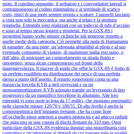
moto. Il cupolino appuntito, il serbatoio e i convogliatori laterali si
contrappongono al codino minimalista e al terminale di scarico
corto, tipici di una moto sempre pronta a scattare. I pannelli lasciano
a vista non solo la meccanica, ma anche il telaio e la struttura
reggisella. Entrambi sono realizzati con un traliccio di tubi d’acciaio
e sono al tempo stesso leggeri e resistenti. Per la GSX-8S i
progettisti hanno scelto misure ciclistiche più generose rispetto a
quelle medie della categoria. Ciò permette alla nuda di Hamamatsu
di garantire, da una parte, un’adeguata abitabilità al pilota e al suo
eventuale compagno di viaggio, di qualunque taglia essi siano, e,
dall’altra, di assicurare un comportamento su strada fluido e
omogeneo, senza alcun compromesso sul fronte della
maneggevolezza. Il piacere di guida che offre la GSX-8S è frutto di
un perfetto equilibrio tra distribuzione dei pesi e di una perfetta
messa a punto dell’assetto. Il reparto sospensioni conta su una
massiccia forcella KYB a steli rovesciati e su un
monoammortizzatore KYB azionato tramite un leveraggio di tipo
progressivo da un magnifico forcellone in alluminio. Alle loro
estremità vi sono ruote in lega da 17 pollici, che montano pneumatici
nelle classiche misure 120/70 e 180/55. Di alto livello è anche la
componentistica dell’impianto frenante, che ha come fiore
all’occhiello pinze anteriori a quattro pistoncini e ad attacco radiale
che agiscono su una coppia di dischi flottanti da 310 mm. Ogni
particolare della GSX-8S evidenzia dunque una straordinaria cura
costruttiva e un’attenzione ai dettagli da cui traspare tutta la qualità