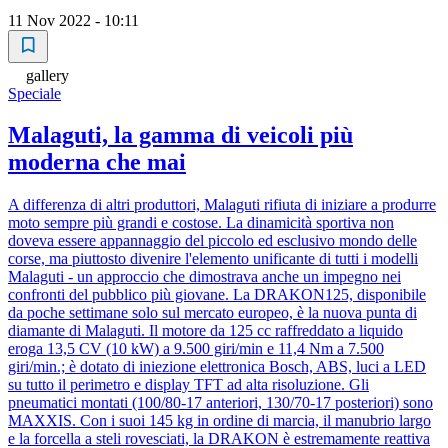
11 Nov 2022 - 10:11
gallery
Speciale
Malaguti, la gamma di veicoli più
moderna che mai
A differenza di altri produttori, Malaguti rifiuta di iniziare a produrre
moto sempre più grandi e costose. La dinamicità sportiva non
doveva essere appannaggio del piccolo ed esclusivo mondo delle
corse, ma piuttosto divenire l'elemento unificante di tutti i modelli
Malaguti - un approccio che dimostrava anche un impegno nei
confronti del pubblico più giovane. La DRAKON125, disponibile
da poche settimane solo sul mercato europeo, è la nuova punta di
diamante di Malaguti. Il motore da 125 cc raffreddato a liquido
eroga 13,5 CV (10 kW) a 9.500 giri/min e 11,4 Nm a 7.500
giri/min.; è dotato di iniezione elettronica Bosch, ABS, luci a LED
su tutto il perimetro e display TFT ad alta risoluzione. Gli
pneumatici montati (100/80-17 anteriori, 130/70-17 posteriori) sono
MAXXIS. Con i suoi 145 kg in ordine di marcia, il manubrio largo
e la forcella a steli rovesciati, la DRAKON è estremamente reattiva