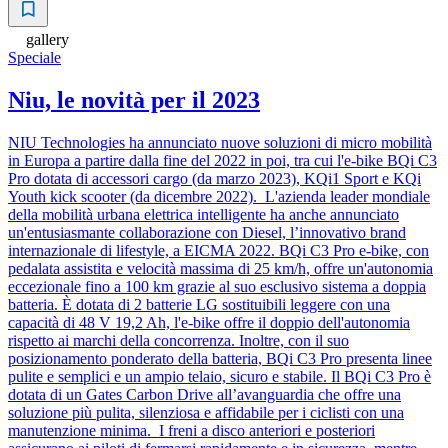
gallery
Speciale
Niu, le novità per il 2023
NIU Technologies ha annunciato nuove soluzioni di micro mobilità
in Europa a partire dalla fine del 2022 in poi, tra cui l'e-bike BQi C3
Pro dotata di accessori cargo (da marzo 2023), KQi1 Sport e KQi
Youth kick scooter (da dicembre 2022). L'azienda leader mondiale
della mobilità urbana elettrica intelligente ha anche annunciato
un'entusiasmante collaborazione con Diesel, l’innovativo brand
internazionale di lifestyle, a EICMA 2022. BQi C3 Pro e-bike, con
pedalata assistita e velocità massima di 25 km/h, offre un'autonomia
eccezionale fino a 100 km grazie al suo esclusivo sistema a doppia
batteria. È dotata di 2 batterie LG sostituibili leggere con una
capacità di 48 V 19,2 Ah, l'e-bike offre il doppio dell'autonomia
rispetto ai marchi della concorrenza. Inoltre, con il suo
posizionamento ponderato della batteria, BQi C3 Pro presenta linee
pulite e semplici e un ampio telaio, sicuro e stabile. Il BQi C3 Pro è
dotata di un Gates Carbon Drive all’avanguardia che offre una
soluzione più pulita, silenziosa e affidabile per i ciclisti con una
manutenzione minima. I freni a disco anteriori e posteriori