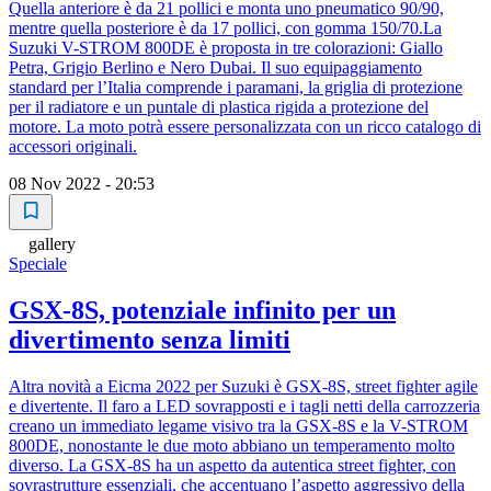
Quella anteriore è da 21 pollici e monta uno pneumatico 90/90,
mentre quella posteriore è da 17 pollici, con gomma 150/70.La
Suzuki V-STROM 800DE è proposta in tre colorazioni: Giallo
Petra, Grigio Berlino e Nero Dubai. Il suo equipaggiamento
standard per l’Italia comprende i paramani, la griglia di protezione
per il radiatore e un puntale di plastica rigida a protezione del
motore. La moto potrà essere personalizzata con un ricco catalogo di
accessori originali.
08 Nov 2022 - 20:53
gallery
Speciale
GSX-8S, potenziale infinito per un
divertimento senza limiti
Altra novità a Eicma 2022 per Suzuki è GSX-8S, street fighter agile
e divertente. Il faro a LED sovrapposti e i tagli netti della carrozzeria
creano un immediato legame visivo tra la GSX-8S e la V-STROM
800DE, nonostante le due moto abbiano un temperamento molto
diverso. La GSX-8S ha un aspetto da autentica street fighter, con
sovrastrutture essenziali, che accentuano l’aspetto aggressivo della