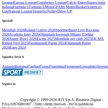
League
Europa League
Conference League
Calcio Estero
Supercoppa
Italiana
Formula 1
Formula E
MotoGP
Altri Motori
Basket
America's
Cup
Nations League
Tennis
Sci
Volley
Drive UP
Speciali
Mondiali 2026
Roland Garros 2026
Sportmediaset Live Riccione
2026
Scudetto Inter 2026
Olimpiadi Invernali Milano Cortina
2026
Super Bowl 2026
Eicma 2025
Mondiale per club 2025
EICMA
Riding Fest 2025
Paralimpiadi Parigi 2024
Olimpiadi Parigi
2024
Euro 2024
Squadra Serie A
Atalanta
Bologna
Cagliari
Como
Fiorentina
Frosinone
Genoa
Inter
Juvent
Seguici su
Copyright © 1999-
2026
RTI S.p.A. Business Digital -
P.Iva 03976881007 - Tutti i diritti riservati - Per la pubblicità