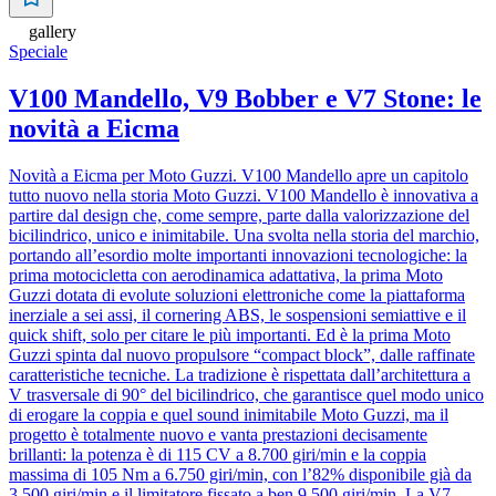
gallery
Speciale
V100 Mandello, V9 Bobber e V7 Stone: le
novità a Eicma
Novità a Eicma per Moto Guzzi. V100 Mandello apre un capitolo
tutto nuovo nella storia Moto Guzzi. V100 Mandello è innovativa a
partire dal design che, come sempre, parte dalla valorizzazione del
bicilindrico, unico e inimitabile. Una svolta nella storia del marchio,
portando all’esordio molte importanti innovazioni tecnologiche: la
prima motocicletta con aerodinamica adattativa, la prima Moto
Guzzi dotata di evolute soluzioni elettroniche come la piattaforma
inerziale a sei assi, il cornering ABS, le sospensioni semiattive e il
quick shift, solo per citare le più importanti. Ed è la prima Moto
Guzzi spinta dal nuovo propulsore “compact block”, dalle raffinate
caratteristiche tecniche. La tradizione è rispettata dall’architettura a
V trasversale di 90° del bicilindrico, che garantisce quel modo unico
di erogare la coppia e quel sound inimitabile Moto Guzzi, ma il
progetto è totalmente nuovo e vanta prestazioni decisamente
brillanti: la potenza è di 115 CV a 8.700 giri/min e la coppia
massima di 105 Nm a 6.750 giri/min, con l’82% disponibile già da
3.500 giri/min e il limitatore fissato a ben 9.500 giri/min. La V7