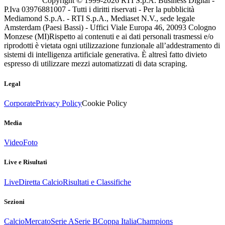
Copyright © 1999-
2026
RTI S.p.A. Business Digital -
P.Iva 03976881007 - Tutti i diritti riservati - Per la pubblicità
Mediamond S.p.A. - RTI S.p.A., Mediaset N.V., sede legale
Amsterdam (Paesi Bassi) - Uffici Viale Europa 46, 20093 Cologno
Monzese (MI)
Rispetto ai contenuti e ai dati personali trasmessi e/o
riprodotti è vietata ogni utilizzazione funzionale all’addestramento di
sistemi di intelligenza artificiale generativa. È altresì fatto divieto
espresso di utilizzare mezzi automatizzati di data scraping.
Legal
Corporate
Privacy Policy
Cookie Policy
Media
Video
Foto
Live e Risultati
Live
Diretta Calcio
Risultati e Classifiche
Sezioni
Calcio
Mercato
Serie A
Serie B
Coppa Italia
Champions