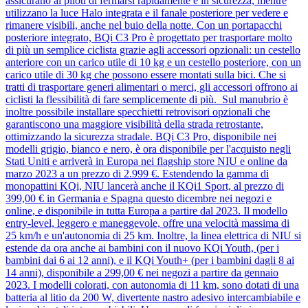
assicurano ai piloti di fermarsi rapidamente e in sicurezza, mentre
utilizzano la luce Halo integrata e il fanale posteriore per vedere e
rimanere visibili, anche nel buio della notte. Con un portapacchi
posteriore integrato, BQi C3 Pro è progettato per trasportare molto
di più un semplice ciclista grazie agli accessori opzionali: un cestello
anteriore con un carico utile di 10 kg e un cestello posteriore, con un
carico utile di 30 kg che possono essere montati sulla bici. Che si
tratti di trasportare generi alimentari o merci, gli accessori offrono ai
ciclisti la flessibilità di fare semplicemente di più. Sul manubrio è
inoltre possibile installare specchietti retrovisori opzionali che
garantiscono una maggiore visibilità della strada retrostante,
ottimizzando la sicurezza stradale. BQi C3 Pro, disponibile nei
modelli grigio, bianco e nero, è ora disponibile per l'acquisto negli
Stati Uniti e arriverà in Europa nei flagship store NIU e online da
marzo 2023 a un prezzo di 2.999 €. Estendendo la gamma di
monopattini KQi, NIU lancerà anche il KQi1 Sport, al prezzo di
399,00 € in Germania e Spagna questo dicembre nei negozi e
online, e disponibile in tutta Europa a partire dal 2023. Il modello
entry-level, leggero e maneggevole, offre una velocità massima di
25 km/h e un'autonomia di 25 km. Inoltre, la linea elettrica di NIU si
estende da ora anche ai bambini con il nuovo KQi Youth, (per i
bambini dai 6 ai 12 anni), e il KQi Youth+ (per i bambini dagli 8 ai
14 anni), disponibile a 299,00 € nei negozi a partire da gennaio
2023. I modelli colorati, con autonomia di 11 km, sono dotati di una
batteria al litio da 200 W, divertente nastro adesivo intercambiabile e