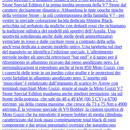
Stone Special Edition è la prima inedita proposta della V7 Stone dal
carattere decisamente dinamico. Abbandona le tinte opache tipiche
della versione Stone - la più contemporanea della famiglia V7 - per
vestire la speciale colorazione lucida dedicata Shining Black,
arricchita sul serbatoio da grafiche con dettagli rossi che richiamano
la tradizione stilistica dei modelli più sportivi dell’Aquila. Una
sportività sottolineata anche dalle molle degli ammortizzatori
verniciate in rosso e dalle cuciture rosse a contrasto della sella,
anch’essa dedicata a questo modello unico. Una targhetta sul riser
del manubrio ne identifica l’edizione speciale. L’allestimento
prevede inoltre gli specchi retrovisori “bar end” e il tappo per il
rifornimento in alluminio ricavato dal pieno anodizzato nero. Le
personalizzazioni si estendono anche al twin 850 Moto Guzzi, con
i coperchi delle teste in un inedito color grafite e le protezioni dei
corpi farfallati in alluminio anodizzato nero. L’aspetto più
‘muscolare’ è enfatizzato dall’impianto di scarico by Arrow con
terminali marchiati Moto Guzzi, grazie al quale la Moto Guzzi V7
Stone Special Edition guadagna anche migliori prestazioni, sia sul
fronte della potenza, che sale da 48 a 49 kW (66,5 CV) a 6700
giri/min, sia della coppia massima, che cresce da 73 a 75 Nm a 4900
giri/min.È la versione speciale di V9 Bobber, la custom sportiva di
Moto Guzzi che ha introdotto il genere bobber di media cilindrata,
caratterizzato dal look quasi completamente total black di ogni
componente e dai grossi pneumatici oversize che garantiscono