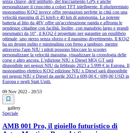
senza chiave, dell’antifurto, del tracciamento GPS e anche
personalizzare il cruscotto a colori TFT intelligente. Il pluripremiato
monopattino KQi2 invece offre prestazioni perfette in città con una
velocità massima di 25 km/h e 40 km di autonomia. La potente
batteria al litio da 48V offre un'accelerazione rapida e affronta le
pendenze cittadine con facilità. Inoltre, con manubrio largo e grandi
pneumatici da 10", il KQi2 è progettato per garantire un equilibrio
ottimale, uno sterzo senza sforzo e il massimo divertimento. Il KQi2
ha un design pulito e minimalista con freno a tamburo, mentre
attraverso l'app NIU i piloti possono bloccare lo scooter,
personalizzare la velocità massima, visualizzare la cronologia delle
corse e altro ancora. L'edizione NIU x Diesel MQi GT sarà
disponibile nei negozi NIU da febbraio 2023 a 5.999 € in Europa. Il
monopattino elettrico KQi2 edizione NIU x Diesel sarà disponibile
nei negozi NIU e Diesel da aprile 2023 a 699,00 € / 699,00 USD in
Europa e negli Stati Uniti.
09 Nov 2022 - 20:53
gallery
Speciale
AMB 001 Pro, il gioiello futuristico di