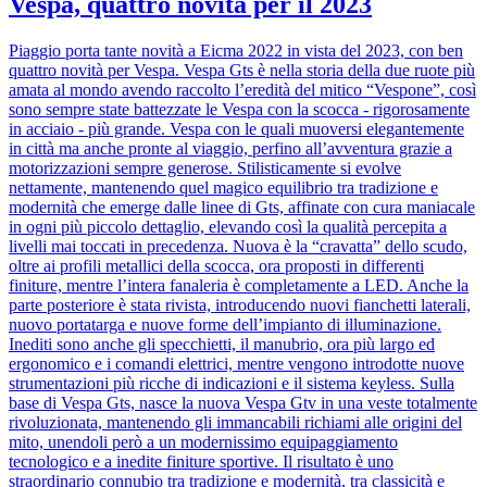
Vespa, quattro novità per il 2023
Piaggio porta tante novità a Eicma 2022 in vista del 2023, con ben
quattro novità per Vespa. Vespa Gts è nella storia della due ruote più
amata al mondo avendo raccolto l’eredità del mitico “Vespone”, così
sono sempre state battezzate le Vespa con la scocca - rigorosamente
in acciaio - più grande. Vespa con le quali muoversi elegantemente
in città ma anche pronte al viaggio, perfino all’avventura grazie a
motorizzazioni sempre generose. Stilisticamente si evolve
nettamente, mantenendo quel magico equilibrio tra tradizione e
modernità che emerge dalle linee di Gts, affinate con cura maniacale
in ogni più piccolo dettaglio, elevando così la qualità percepita a
livelli mai toccati in precedenza. Nuova è la “cravatta” dello scudo,
oltre ai profili metallici della scocca, ora proposti in differenti
finiture, mentre l’intera fanaleria è completamente a LED. Anche la
parte posteriore è stata rivista, introducendo nuovi fianchetti laterali,
nuovo portatarga e nuove forme dell’impianto di illuminazione.
Inediti sono anche gli specchietti, il manubrio, ora più largo ed
ergonomico e i comandi elettrici, mentre vengono introdotte nuove
strumentazioni più ricche di indicazioni e il sistema keyless. Sulla
base di Vespa Gts, nasce la nuova Vespa Gtv in una veste totalmente
rivoluzionata, mantenendo gli immancabili richiami alle origini del
mito, unendoli però a un modernissimo equipaggiamento
tecnologico e a inedite finiture sportive. Il risultato è uno
straordinario connubio tra tradizione e modernità, tra classicità e