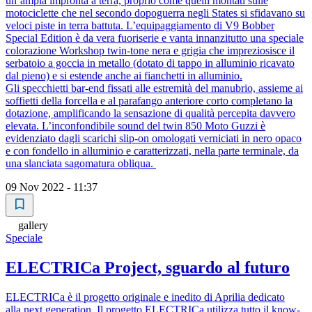
un’ampia impronta a terra, proprio come quelli montati sulle
motociclette che nel secondo dopoguerra negli States si sfidavano su
veloci piste in terra battuta. L’equipaggiamento di V9 Bobber
Special Edition è da vera fuoriserie e vanta innanzitutto una speciale
colorazione Workshop twin-tone nera e grigia che impreziosisce il
serbatoio a goccia in metallo (dotato di tappo in alluminio ricavato
dal pieno) e si estende anche ai fianchetti in alluminio.
Gli specchietti bar-end fissati alle estremità del manubrio, assieme ai
soffietti della forcella e al parafango anteriore corto completano la
dotazione, amplificando la sensazione di qualità percepita davvero
elevata. L’inconfondibile sound del twin 850 Moto Guzzi è
evidenziato dagli scarichi slip-on omologati verniciati in nero opaco
e con fondello in alluminio e caratterizzati, nella parte terminale, da
una slanciata sagomatura obliqua.
09 Nov 2022 - 11:37
gallery
Speciale
ELECTRICa Project, sguardo al futuro
ELECTRICa è il progetto originale e inedito di Aprilia dedicato
alla next generation. Il progetto ELECTRICa utilizza tutto il know-