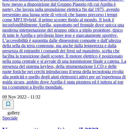
how messo a disposizione dal Gruppo Piaggio (di cui Aprilia è
parte), che lavora sulla propulsione elettrica fin dal 1975, avendo
presentato una lunga serie di veicoli che hanno precorso i tempi
come MP3 Hybrid, il primo scooter ibrido al mondo. Il look è
inconfondibilmente Aprilia, soprattutto nel frontale dove spicca una
moderna interpretazione del gruppo ottico a triplo proiettore, tipico
di tutte le Aprilia e privilegia linee tese e marcatamente sportive.
L’accessibilità è garantita dalle dimensioni compatte e dall’altezza
della sella da terra contenuta, ma anche dalla leggerezza e dalla
presenza di entrambi i comandi dei freni sul manubrio, scelta che
facilita la transizione dagli scooter. Il motore elettrico è posizionato
nella zona centrale e si avvale di una trasmissione finale a catena. La
presenza del sistema keyless, della strumentazione LCD e delle
ruote foniche nei cerchi introducono il tema della tecnologia rivolta
alla praticità e quello degli aiuti elettronici attivi per un’esperienza di
guida sicura, ambito dove Aprilia è stata pioniera ed è tuttora al top
tra i costruttori a livello mondiale.
09 Nov 2022 - 11:32
gallery
Speciale