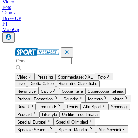
Video
Foto
Tennis
Drive UP
F1
MotoGp
Video
Pressing
Sportmediaset XXL
Foto
Live
Diretta Calcio
Risultati e Classifiche
News Live
Calcio
Coppa Italia
Supercoppa Italiana
Probabili Formazioni
Squadre
Mercato
Motori
Drive UP
Formula E
Tennis
Altri Sport
Sondaggi
Podcast
Lifestyle
Un libro a settimana
Speciali Europei
Speciali Olimpiadi
Speciale Scudetti
Speciali Mondiali
Altri Speciali