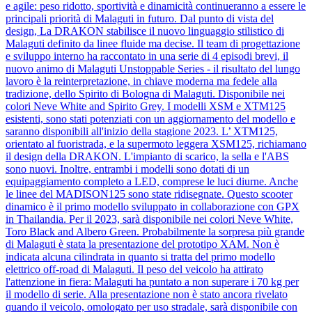
e agile: peso ridotto, sportività e dinamicità continueranno a essere le
principali priorità di Malaguti in futuro. Dal punto di vista del
design, La DRAKON stabilisce il nuovo linguaggio stilistico di
Malaguti definito da linee fluide ma decise. Il team di progettazione
e sviluppo interno ha raccontato in una serie di 4 episodi brevi, il
nuovo animo di Malaguti Unstoppable Series - il risultato del lungo
lavoro è la reinterpretazione, in chiave moderna ma fedele alla
tradizione, dello Spirito di Bologna di Malaguti. Disponibile nei
colori Neve White and Spirito Grey. I modelli XSM e XTM125
esistenti, sono stati potenziati con un aggiornamento del modello e
saranno disponibili all'inizio della stagione 2023. L’ XTM125,
orientato al fuoristrada, e la supermoto leggera XSM125, richiamano
il design della DRAKON. L'impianto di scarico, la sella e l'ABS
sono nuovi. Inoltre, entrambi i modelli sono dotati di un
equipaggiamento completo a LED, comprese le luci diurne. Anche
le linee del MADISON125 sono state ridisegnate. Questo scooter
dinamico è il primo modello sviluppato in collaborazione con GPX
in Thailandia. Per il 2023, sarà disponibile nei colori Neve White,
Toro Black and Albero Green. Probabilmente la sorpresa più grande
di Malaguti è stata la presentazione del prototipo XAM. Non è
indicata alcuna cilindrata in quanto si tratta del primo modello
elettrico off-road di Malaguti. Il peso del veicolo ha attirato
l'attenzione in fiera: Malaguti ha puntato a non superare i 70 kg per
il modello di serie. Alla presentazione non è stato ancora rivelato
quando il veicolo, omologato per uso stradale, sarà disponibile con