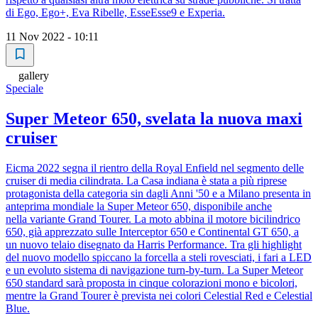
di Ego, Ego+, Eva Ribelle, EsseEsse9 e Experia.
11 Nov 2022 - 10:11
gallery
Speciale
Super Meteor 650, svelata la nuova maxi
cruiser
Eicma 2022 segna il rientro della Royal Enfield nel segmento delle
cruiser di media cilindrata. La Casa indiana è stata a più riprese
protagonista della categoria sin dagli Anni '50 e a Milano presenta in
anteprima mondiale la Super Meteor 650, disponibile anche
nella variante Grand Tourer. La moto abbina il motore bicilindrico
650, già apprezzato sulle Interceptor 650 e Continental GT 650, a
un nuovo telaio disegnato da Harris Performance. Tra gli highlight
del nuovo modello spiccano la forcella a steli rovesciati, i fari a LED
e un evoluto sistema di navigazione turn-by-turn. La Super Meteor
650 standard sarà proposta in cinque colorazioni mono e bicolori,
mentre la Grand Tourer è prevista nei colori Celestial Red e Celestial
Blue.