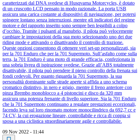
caratterizzati dal DNA svedese di Husqvarna Motorcycles, è dotato
di un cruscotto LCD pensato in modo razionale. La porta USB
assicura una carica costante ai dispositivi di navigazione, per potersi
spingere lontano senza interruzioni, mentre gli indicatori del regime
motore e del rapporto inserito sono sempre ben leggibili a colpo
d’occhio. Tramite i pulsanti al manubrio, il pilota può velocemente
cambiare le impostazioni della sua moto selezionando uno dei due
riding mode e attivando o disattivando il controllo di trazione.
Queste opzioni consentono di ottenere veri set-up personalizzati, sia
per la 701 Enduro che per la 701 Supermoto. Sull’asfalto come sulla
terra, la 701 Enduro è una moto di grande efficacia, confezionata in
una sobria livrea di ispirazione svedese. Grazie all’ABS totalmente
disattivabile, il pilota può prendere il pieno controllo della frenata sui
fondi cedevoli. Per quanto riguarda la 701 Supermoto, la sua
personalità dominante sulle strade aperte si affida a uno schema
cromatico distintivo, in nero e grigio, mentre il freno anteriore con
pinza Brembo monoblocco a 4 pistoncini e disco da 320 mm
assicura una potenza frenante di livello superiore. Sia la 701 Enduro
che la 701 Supermoto continuano a regalare prestazioni eccezionali,
facendo leva sul loro rinomato motore monocilindrico da 692,7 cc e
74 CV, la cui erogazione lineare, controllabile e ricca di coppia si
sposa a una ciclistica straordinariamente agile e controllabile.
09 Nov 2022 - 11:44