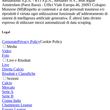
Mediamond S.p.A. - RTI S.p.A., Mediaset N.V., sede legale
Amsterdam (Paesi Bassi) - Uffici Viale Europa 46, 20093 Cologno
Monzese (MI)
Rispetto ai contenuti e ai dati personali trasmessi e/o
riprodotti è vietata ogni utilizzazione funzionale all’addestramento di
sistemi di intelligenza artificiale generativa. È altresì fatto divieto
espresso di utilizzare mezzi automatizzati di data scraping.
Legal
Corporate
Privacy Policy
Cookie Policy
Media
Video
Foto
Live e Risultati
Live
Diretta Calcio
Risultati e Classifiche
Sezioni
Calcio
Mercato
Serie A
Serie B
Coppa Italia
Champions League
Europa League