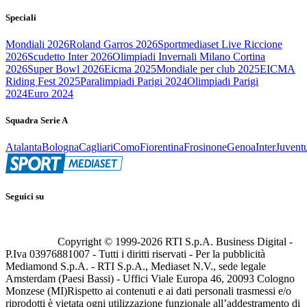
Speciali
Mondiali 2026
Roland Garros 2026
Sportmediaset Live Riccione
2026
Scudetto Inter 2026
Olimpiadi Invernali Milano Cortina
2026
Super Bowl 2026
Eicma 2025
Mondiale per club 2025
EICMA
Riding Fest 2025
Paralimpiadi Parigi 2024
Olimpiadi Parigi
2024
Euro 2024
Squadra Serie A
Atalanta
Bologna
Cagliari
Como
Fiorentina
Frosinone
Genoa
Inter
Juvent
Seguici su
Copyright © 1999-
2026
RTI S.p.A. Business Digital -
P.Iva 03976881007 - Tutti i diritti riservati - Per la pubblicità
Mediamond S.p.A. - RTI S.p.A., Mediaset N.V., sede legale
Amsterdam (Paesi Bassi) - Uffici Viale Europa 46, 20093 Cologno
Monzese (MI)
Rispetto ai contenuti e ai dati personali trasmessi e/o
riprodotti è vietata ogni utilizzazione funzionale all’addestramento di