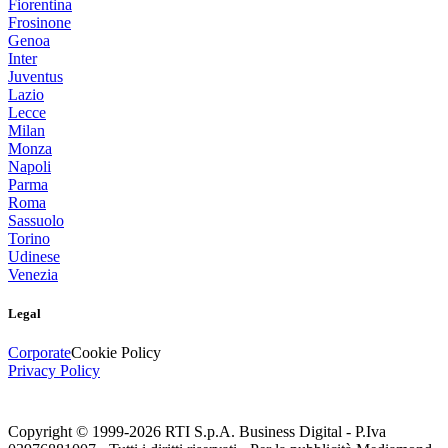
Fiorentina
Frosinone
Genoa
Inter
Juventus
Lazio
Lecce
Milan
Monza
Napoli
Parma
Roma
Sassuolo
Torino
Udinese
Venezia
Legal
Corporate
Cookie Policy
Privacy Policy
Copyright © 1999-
2026
RTI S.p.A. Business Digital - P.Iva