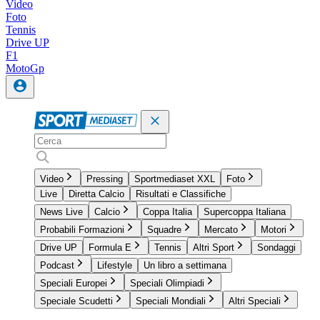
Video
Foto
Tennis
Drive UP
F1
MotoGp
Video
Pressing
Sportmediaset XXL
Foto
Live
Diretta Calcio
Risultati e Classifiche
News Live
Calcio
Coppa Italia
Supercoppa Italiana
Probabili Formazioni
Squadre
Mercato
Motori
Drive UP
Formula E
Tennis
Altri Sport
Sondaggi
Podcast
Lifestyle
Un libro a settimana
Speciali Europei
Speciali Olimpiadi
Speciale Scudetti
Speciali Mondiali
Altri Speciali