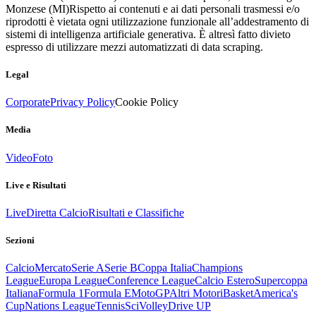
Monzese (MI)
Rispetto ai contenuti e ai dati personali trasmessi e/o
riprodotti è vietata ogni utilizzazione funzionale all’addestramento di
sistemi di intelligenza artificiale generativa. È altresì fatto divieto
espresso di utilizzare mezzi automatizzati di data scraping.
Legal
Corporate
Privacy Policy
Cookie Policy
Media
Video
Foto
Live e Risultati
Live
Diretta Calcio
Risultati e Classifiche
Sezioni
Calcio
Mercato
Serie A
Serie B
Coppa Italia
Champions
League
Europa League
Conference League
Calcio Estero
Supercoppa
Italiana
Formula 1
Formula E
MotoGP
Altri Motori
Basket
America's
Cup
Nations League
Tennis
Sci
Volley
Drive UP