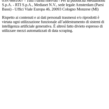
03976881007 - Tutti i diritti riservati - Per la pubblicità Mediamond
S.p.A. - RTI S.p.A., Mediaset N.V., sede legale Amsterdam (Paesi
Bassi) - Uffici Viale Europa 46, 20093 Cologno Monzese (MI)
Rispetto ai contenuti e ai dati personali trasmessi e/o riprodotti è
vietata ogni utilizzazione funzionale all’addestramento di sistemi di
intelligenza artificiale generativa. È altresì fatto divieto espresso di
utilizzare mezzi automatizzati di data scraping.