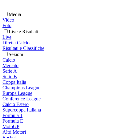
Media
Video
Foto
Live e Risultati
Live
Diretta Calcio
Risultati e Classifiche
Sezioni
Calcio
Mercato
Serie A
Serie B
Coppa Italia
Champions League
Europa League
Conference League
Calcio Estero
Supercoppa Italiana
Formula 1
Formula E
MotoGP
Altri Motori
Basket