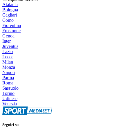
Atalanta
Bologna
Cagliari
Como
Fiorentina
Frosinone
Genoa
Inter
Juventus
Lazio
Lecce
Milan
Monza
Napoli
Parma
Roma
Sassuolo
Torino
Udinese
Venezia
Seguici su