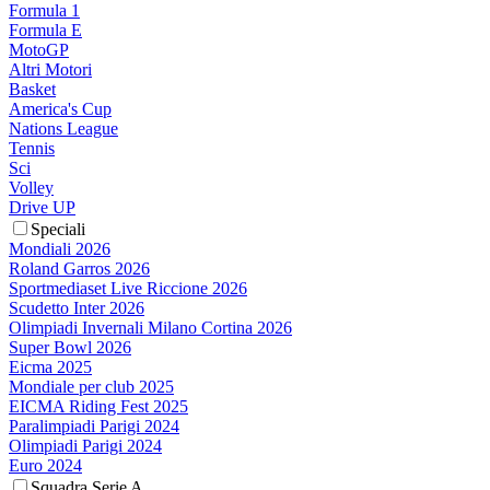
Formula 1
Formula E
MotoGP
Altri Motori
Basket
America's Cup
Nations League
Tennis
Sci
Volley
Drive UP
Speciali
Mondiali 2026
Roland Garros 2026
Sportmediaset Live Riccione 2026
Scudetto Inter 2026
Olimpiadi Invernali Milano Cortina 2026
Super Bowl 2026
Eicma 2025
Mondiale per club 2025
EICMA Riding Fest 2025
Paralimpiadi Parigi 2024
Olimpiadi Parigi 2024
Euro 2024
Squadra Serie A