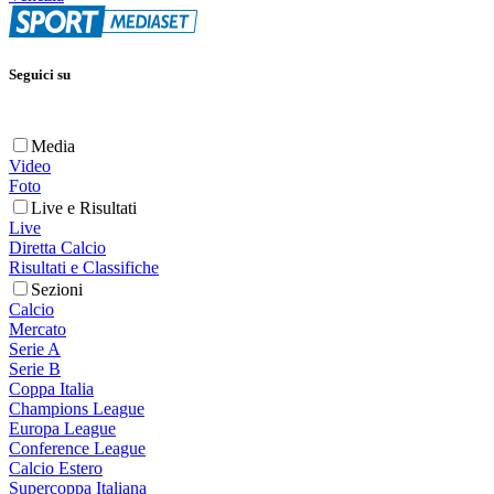
Seguici su
Media
Video
Foto
Live e Risultati
Live
Diretta Calcio
Risultati e Classifiche
Sezioni
Calcio
Mercato
Serie A
Serie B
Coppa Italia
Champions League
Europa League
Conference League
Calcio Estero
Supercoppa Italiana