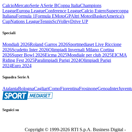
Calcio
Mercato
Serie A
Serie B
Coppa Italia
Champions
League
Europa League
Conference League
Calcio Estero
Supercoppa
Italiana
Formula 1
Formula E
MotoGP
Altri Motori
Basket
America's
Cup
Nations League
Tennis
Sci
Volley
Drive UP
Speciali
Mondiali 2026
Roland Garros 2026
Sportmediaset Live Riccione
2026
Scudetto Inter 2026
Olimpiadi Invernali Milano Cortina
2026
Super Bowl 2026
Eicma 2025
Mondiale per club 2025
EICMA
Riding Fest 2025
Paralimpiadi Parigi 2024
Olimpiadi Parigi
2024
Euro 2024
Squadra Serie A
Atalanta
Bologna
Cagliari
Como
Fiorentina
Frosinone
Genoa
Inter
Juvent
Seguici su
Copyright © 1999-
2026
RTI S.p.A. Business Digital -