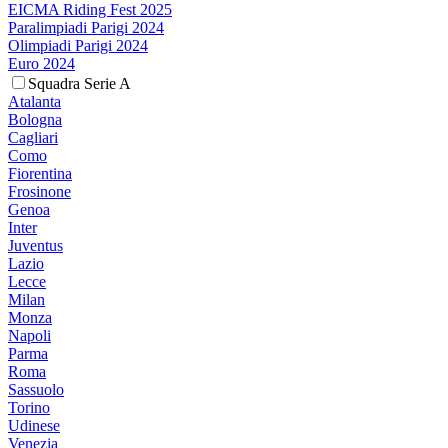
EICMA Riding Fest 2025
Paralimpiadi Parigi 2024
Olimpiadi Parigi 2024
Euro 2024
Squadra Serie A
Atalanta
Bologna
Cagliari
Como
Fiorentina
Frosinone
Genoa
Inter
Juventus
Lazio
Lecce
Milan
Monza
Napoli
Parma
Roma
Sassuolo
Torino
Udinese
Venezia