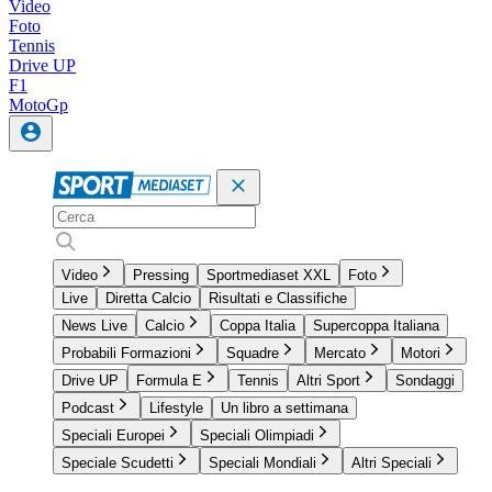
Video
Foto
Tennis
Drive UP
F1
MotoGp
Video
Pressing
Sportmediaset XXL
Foto
Live
Diretta Calcio
Risultati e Classifiche
News Live
Calcio
Coppa Italia
Supercoppa Italiana
Probabili Formazioni
Squadre
Mercato
Motori
Drive UP
Formula E
Tennis
Altri Sport
Sondaggi
Podcast
Lifestyle
Un libro a settimana
Speciali Europei
Speciali Olimpiadi
Speciale Scudetti
Speciali Mondiali
Altri Speciali