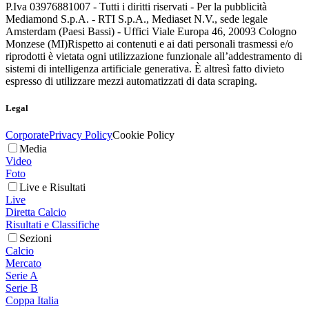
P.Iva 03976881007 - Tutti i diritti riservati - Per la pubblicità
Mediamond S.p.A. - RTI S.p.A., Mediaset N.V., sede legale
Amsterdam (Paesi Bassi) - Uffici Viale Europa 46, 20093 Cologno
Monzese (MI)
Rispetto ai contenuti e ai dati personali trasmessi e/o
riprodotti è vietata ogni utilizzazione funzionale all’addestramento di
sistemi di intelligenza artificiale generativa. È altresì fatto divieto
espresso di utilizzare mezzi automatizzati di data scraping.
Legal
Corporate
Privacy Policy
Cookie Policy
Media
Video
Foto
Live e Risultati
Live
Diretta Calcio
Risultati e Classifiche
Sezioni
Calcio
Mercato
Serie A
Serie B
Coppa Italia