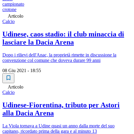
campionato
crotone
Articolo
Calcio
Udinese, caos stadio: il club minaccia di
lasciare la Dacia Arena
Dopo i rilievi dell'Anac, la proprietà rimette in discussione la
convenzione col comune che doveva durare 99 anni
08 Giu 2021 - 18:55
Articolo
Calcio
Udinese-Fiorentina, tributo per Astori
alla Dacia Arena
La Viola tornava a Udine quasi un anno dalla morte del suo
capitano, ricordato prima della gara e al minuto 13