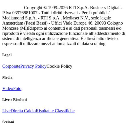
Copyright © 1999-
2026
RTI S.p.A. Business Digital -
P.Iva 03976881007 - Tutti i diritti riservati - Per la pubblicità
Mediamond S.p.A. - RTI S.p.A., Mediaset N.V., sede legale
Amsterdam (Paesi Bassi) - Uffici Viale Europa 46, 20093 Cologno
Monzese (MI)
Rispetto ai contenuti e ai dati personali trasmessi e/o
riprodotti è vietata ogni utilizzazione funzionale all’addestramento di
sistemi di intelligenza artificiale generativa. È altresì fatto divieto
espresso di utilizzare mezzi automatizzati di data scraping.
Legal
Corporate
Privacy Policy
Cookie Policy
Media
Video
Foto
Live e Risultati
Live
Diretta Calcio
Risultati e Classifiche
Sezioni