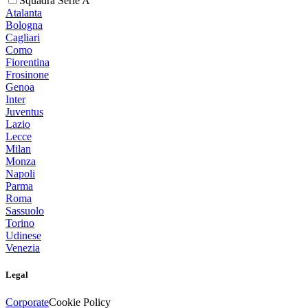
Squadra Serie A
Atalanta
Bologna
Cagliari
Como
Fiorentina
Frosinone
Genoa
Inter
Juventus
Lazio
Lecce
Milan
Monza
Napoli
Parma
Roma
Sassuolo
Torino
Udinese
Venezia
Legal
Corporate
Cookie Policy