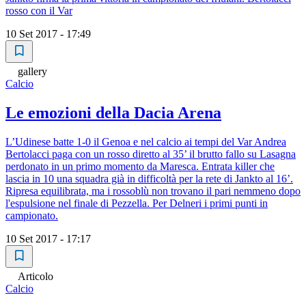
rosso con il Var
10 Set 2017 - 17:49
gallery
Calcio
Le emozioni della Dacia Arena
L’Udinese batte 1-0 il Genoa e nel calcio ai tempi del Var Andrea
Bertolacci paga con un rosso diretto al 35’ il brutto fallo su Lasagna
perdonato in un primo momento da Maresca. Entrata killer che
lascia in 10 una squadra già in difficoltà per la rete di Jankto al 16’.
Ripresa equilibrata, ma i rossoblù non trovano il pari nemmeno dopo
l'espulsione nel finale di Pezzella. Per Delneri i primi punti in
campionato.
10 Set 2017 - 17:17
Articolo
Calcio