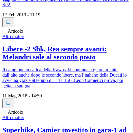
SP2.
17 Feb 2019 - 11:19
Articolo
Altri motori
Libere -2 Sbk, Rea sempre avanti:
Melandri sale al secondo posto
Il campione in carica della Kawasaki continua a guardare tutti
dall’alto anche dopo le seconde libere, ma l’italiano della Ducati lo
avvicina grazie al tempo di 1’47”150. Leon Camier ci prova, poi
getta la spugna
11 Mag 2018 - 14:59
Articolo
Altri motori
Superbike, Camier investito in gara-1 ad