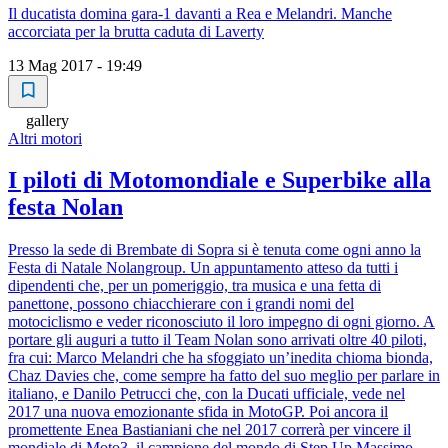
Il ducatista domina gara-1 davanti a Rea e Melandri. Manche
accorciata per la brutta caduta di Laverty
13 Mag 2017 - 19:49
gallery
Altri motori
I piloti di Motomondiale e Superbike alla
festa Nolan
Presso la sede di Brembate di Sopra si è tenuta come ogni anno la
Festa di Natale Nolangroup. Un appuntamento atteso da tutti i
dipendenti che, per un pomeriggio, tra musica e una fetta di
panettone, possono chiacchierare con i grandi nomi del
motociclismo e veder riconosciuto il loro impegno di ogni giorno. A
portare gli auguri a tutto il Team Nolan sono arrivati oltre 40 piloti,
fra cui: Marco Melandri che ha sfoggiato un’inedita chioma bionda,
Chaz Davies che, come sempre ha fatto del suo meglio per parlare in
italiano, e Danilo Petrucci che, con la Ducati ufficiale, vede nel
2017 una nuova emozionante sfida in MotoGP. Poi ancora il
promettente Enea Bastianiani che nel 2017 correrà per vincere il
mondiale di Moto3, il campione del mondo di Step Up Massimo