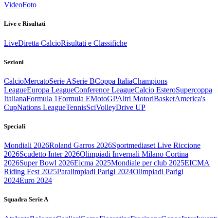
Video
Foto
Live e Risultati
Live
Diretta Calcio
Risultati e Classifiche
Sezioni
Calcio
Mercato
Serie A
Serie B
Coppa Italia
Champions
League
Europa League
Conference League
Calcio Estero
Supercoppa
Italiana
Formula 1
Formula E
MotoGP
Altri Motori
Basket
America's
Cup
Nations League
Tennis
Sci
Volley
Drive UP
Speciali
Mondiali 2026
Roland Garros 2026
Sportmediaset Live Riccione
2026
Scudetto Inter 2026
Olimpiadi Invernali Milano Cortina
2026
Super Bowl 2026
Eicma 2025
Mondiale per club 2025
EICMA
Riding Fest 2025
Paralimpiadi Parigi 2024
Olimpiadi Parigi
2024
Euro 2024
Squadra Serie A