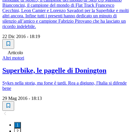
Bianconcini, il campione del mondo di Flat Track Francesco
Cecchini, Leon Camier e Lorenzo Savadori per la Superbike e molti
altri ancora. Infine tutti i presenti hanno dedicato un minuto di
silenzio all’amico e campione Fabrizio Pirovano che ha lasciato un
ricordo indelebile.
22 Dic 2016 - 18:19
Articolo
Altri motori
Superbike, le pagelle di Donington
Sykes nella storia, ma forse è tardi. Rea a digiuno, l'Italia si difende
bene
29 Mag 2016 - 18:13
1
2