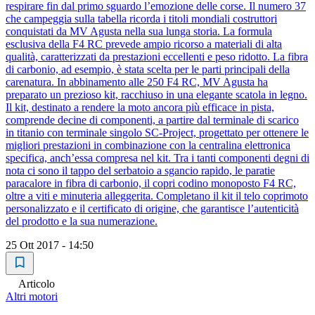
respirare fin dal primo sguardo l’emozione delle corse. Il numero 37
che campeggia sulla tabella ricorda i titoli mondiali costruttori
conquistati da MV Agusta nella sua lunga storia. La formula
esclusiva della F4 RC prevede ampio ricorso a materiali di alta
qualità, caratterizzati da prestazioni eccellenti e peso ridotto. La fibra
di carbonio, ad esempio, è stata scelta per le parti principali della
carenatura. In abbinamento alle 250 F4 RC, MV Agusta ha
preparato un prezioso kit, racchiuso in una elegante scatola in legno.
Il kit, destinato a rendere la moto ancora più efficace in pista,
comprende decine di componenti, a partire dal terminale di scarico
in titanio con terminale singolo SC-Project, progettato per ottenere le
migliori prestazioni in combinazione con la centralina elettronica
specifica, anch’essa compresa nel kit. Tra i tanti componenti degni di
nota ci sono il tappo del serbatoio a sgancio rapido, le paratie
paracalore in fibra di carbonio, il copri codino monoposto F4 RC,
oltre a viti e minuteria alleggerita. Completano il kit il telo coprimoto
personalizzato e il certificato di origine, che garantisce l’autenticità
del prodotto e la sua numerazione.
25 Ott 2017 - 14:50
Articolo
Altri motori