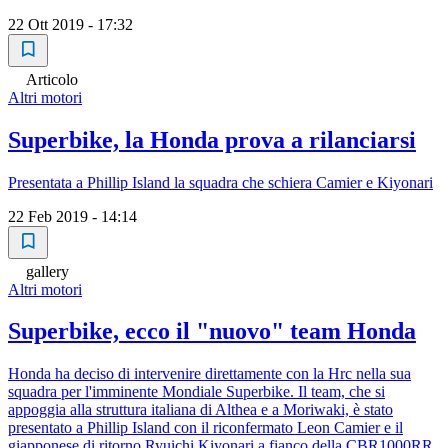
22 Ott 2019 - 17:32
Articolo
Altri motori
Superbike, la Honda prova a rilanciarsi
Presentata a Phillip Island la squadra che schiera Camier e Kiyonari
22 Feb 2019 - 14:14
gallery
Altri motori
Superbike, ecco il "nuovo" team Honda
Honda ha deciso di intervenire direttamente con la Hrc nella sua
squadra per l'imminente Mondiale Superbike. Il team, che si
appoggia alla struttura italiana di Althea e a Moriwaki, è stato
presentato a Phillip Island con il riconfermato Leon Camier e il
giapponese di ritorno Ryuichi Kiyonari a fianco della CBR1000RR