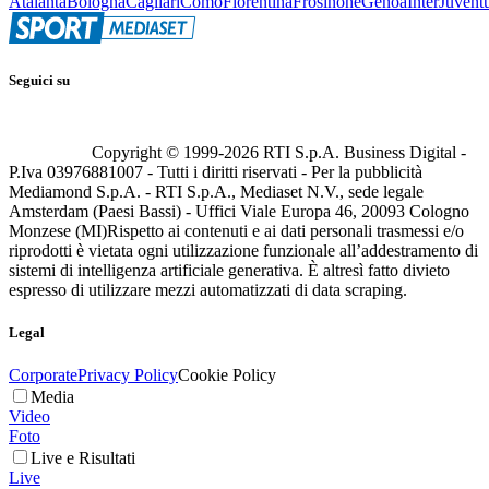
Atalanta
Bologna
Cagliari
Como
Fiorentina
Frosinone
Genoa
Inter
Juvent
Seguici su
Copyright © 1999-
2026
RTI S.p.A. Business Digital -
P.Iva 03976881007 - Tutti i diritti riservati - Per la pubblicità
Mediamond S.p.A. - RTI S.p.A., Mediaset N.V., sede legale
Amsterdam (Paesi Bassi) - Uffici Viale Europa 46, 20093 Cologno
Monzese (MI)
Rispetto ai contenuti e ai dati personali trasmessi e/o
riprodotti è vietata ogni utilizzazione funzionale all’addestramento di
sistemi di intelligenza artificiale generativa. È altresì fatto divieto
espresso di utilizzare mezzi automatizzati di data scraping.
Legal
Corporate
Privacy Policy
Cookie Policy
Media
Video
Foto
Live e Risultati
Live