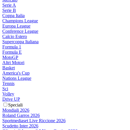
Serie A
Serie B
Coppa Italia
Champions League
Europa League
Conference League
Calcio Estero
Supercoppa Italiana
Formula 1
Formula E
MotoGP
Altri Motori
Basket
America's Cup
Nations League
Tennis
Sci
Volley
Drive UP
Speciali
Mondiali 2026
Roland Garros 2026
Sportmediaset Live Riccione 2026
Scudetto Inter 2026