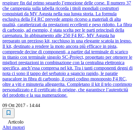
respirare fin dal primo sguardo l’emozione delle corse. Il numero 37
che campeggia sulla tabella ricorda i titoli mondiali costruttori
conquistati da MV Agusta nella sua lunga storia. La formula
esclusiva della F4 RC prevede ampio ricorso a materiali di alta
qualità, caratterizzati da prestazioni eccellenti e peso ridotto. La fibra
di carbonio, ad esempio, è stata scelta per le parti principali della
carenatura. In abbinamento alle 250 F4 RC, MV Agusta ha
preparato un prezioso kit, racchiuso in una elegante scatola in legno.
Il kit, destinato a rendere la moto ancora più efficace in pista,
comprende decine di componenti, a partire dal terminale di scarico
in titanio con terminale singolo SC-Project, progettato per ottenere le
migliori prestazioni in combinazione con la centralina elettronica
specifica, anch’essa compresa nel kit. Tra i tanti componenti degni di
nota ci sono il tappo del serbatoio a sgancio rapido, le paratie
paracalore in fibra di carbonio, il copri codino monoposto F4 RC,
oltre a viti e minuteria alleggerita. Completano il kit il telo coprimoto
personalizzato e il certificato di origine, che garantisce l’autenticità
del prodotto e la sua numerazione.
09 Ott 2017 - 14:44
Articolo
Altri motori