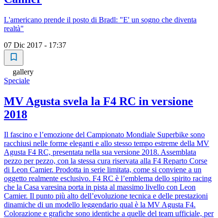
L'americano prende il posto di Bradl: "E' un sogno che diventa
realtà"
07 Dic 2017 - 17:37
gallery
Speciale
MV Agusta svela la F4 RC in versione
2018
Il fascino e l’emozione del Campionato Mondiale Superbike sono
racchiusi nelle forme eleganti e allo stesso tempo estreme della MV
Agusta F4 RC, presentata nella sua versione 2018. Assemblata
pezzo per pezzo, con la stessa cura riservata alla F4 Reparto Corse
di Leon Camier. Prodotta in serie limitata, come si conviene a un
oggetto realmente esclusivo. F4 RC è l’emblema dello spirito racing
che la Casa varesina porta in pista al massimo livello con Leon
Camier. Il punto più alto dell’evoluzione tecnica e delle prestazioni
dinamiche di un modello leggendario qual è la MV Agusta F4.
Colorazione e grafiche sono identiche a quelle del team ufficiale, per