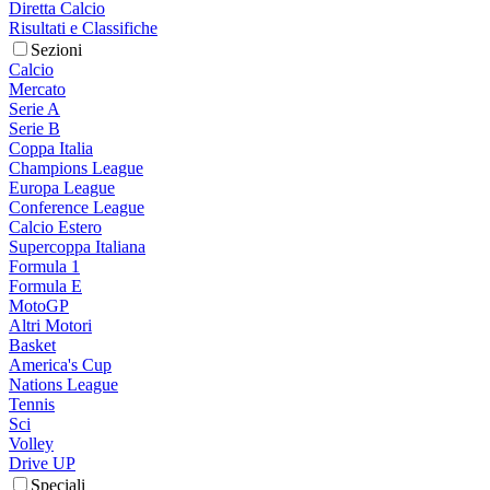
Diretta Calcio
Risultati e Classifiche
Sezioni
Calcio
Mercato
Serie A
Serie B
Coppa Italia
Champions League
Europa League
Conference League
Calcio Estero
Supercoppa Italiana
Formula 1
Formula E
MotoGP
Altri Motori
Basket
America's Cup
Nations League
Tennis
Sci
Volley
Drive UP
Speciali