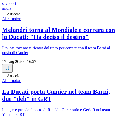
savadori
imola
Articolo
Altri motori
Melandri torna al Mondiale e correrà con
la Ducati: "Ha deciso il destino"
Il pilota ravennate rientra dal ritiro per correre con il team Barni al
posto di Camier
17 Lug 2020 - 16:57
Articolo
Altri motori
La Ducati porta Camier nel team Barni,
due "deb" in GRT
L'inglese prende il posto di Rinaldi, Caricasulo e Gerloff nel team
Yamaha GRT