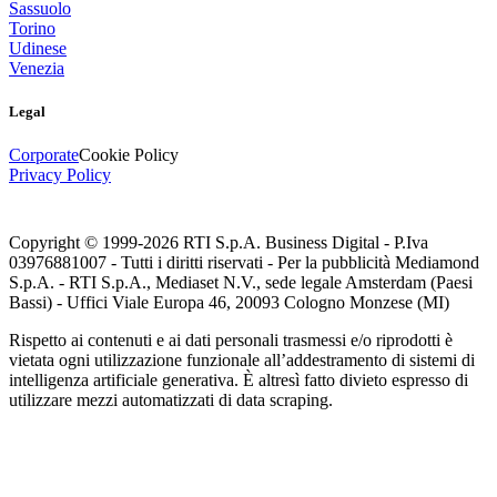
Sassuolo
Torino
Udinese
Venezia
Legal
Corporate
Cookie Policy
Privacy Policy
Copyright © 1999-
2026
RTI S.p.A. Business Digital - P.Iva
03976881007 - Tutti i diritti riservati - Per la pubblicità Mediamond
S.p.A. - RTI S.p.A., Mediaset N.V., sede legale Amsterdam (Paesi
Bassi) - Uffici Viale Europa 46, 20093 Cologno Monzese (MI)
Rispetto ai contenuti e ai dati personali trasmessi e/o riprodotti è
vietata ogni utilizzazione funzionale all’addestramento di sistemi di
intelligenza artificiale generativa. È altresì fatto divieto espresso di
utilizzare mezzi automatizzati di data scraping.