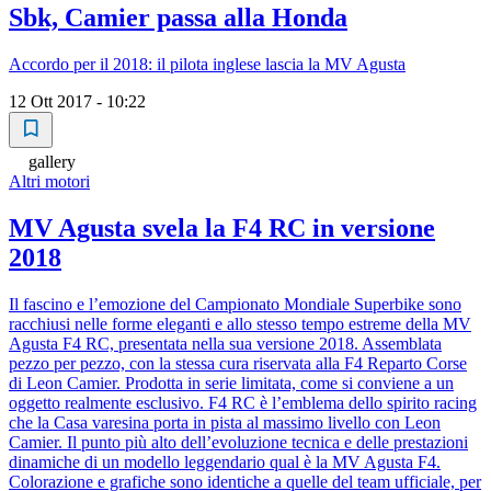
Sbk, Camier passa alla Honda
Accordo per il 2018: il pilota inglese lascia la MV Agusta
12 Ott 2017 - 10:22
gallery
Altri motori
MV Agusta svela la F4 RC in versione
2018
Il fascino e l’emozione del Campionato Mondiale Superbike sono
racchiusi nelle forme eleganti e allo stesso tempo estreme della MV
Agusta F4 RC, presentata nella sua versione 2018. Assemblata
pezzo per pezzo, con la stessa cura riservata alla F4 Reparto Corse
di Leon Camier. Prodotta in serie limitata, come si conviene a un
oggetto realmente esclusivo. F4 RC è l’emblema dello spirito racing
che la Casa varesina porta in pista al massimo livello con Leon
Camier. Il punto più alto dell’evoluzione tecnica e delle prestazioni
dinamiche di un modello leggendario qual è la MV Agusta F4.
Colorazione e grafiche sono identiche a quelle del team ufficiale, per