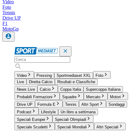
Video
Foto
Tennis
Drive UP
F1
MotoGp
Video
Pressing
Sportmediaset XXL
Foto
Live
Diretta Calcio
Risultati e Classifiche
News Live
Calcio
Coppa Italia
Supercoppa Italiana
Probabili Formazioni
Squadre
Mercato
Motori
Drive UP
Formula E
Tennis
Altri Sport
Sondaggi
Podcast
Lifestyle
Un libro a settimana
Speciali Europei
Speciali Olimpiadi
Speciale Scudetti
Speciali Mondiali
Altri Speciali