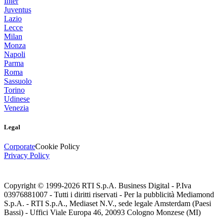
Inter
Juventus
Lazio
Lecce
Milan
Monza
Napoli
Parma
Roma
Sassuolo
Torino
Udinese
Venezia
Legal
Corporate
Cookie Policy
Privacy Policy
Copyright © 1999-
2026
RTI S.p.A. Business Digital - P.Iva
03976881007 - Tutti i diritti riservati - Per la pubblicità Mediamond
S.p.A. - RTI S.p.A., Mediaset N.V., sede legale Amsterdam (Paesi
Bassi) - Uffici Viale Europa 46, 20093 Cologno Monzese (MI)