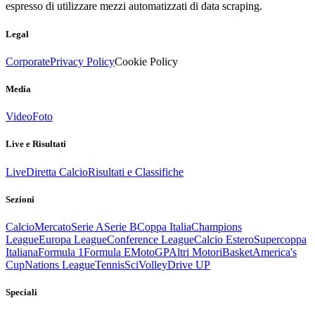
espresso di utilizzare mezzi automatizzati di data scraping.
Legal
Corporate
Privacy Policy
Cookie Policy
Media
Video
Foto
Live e Risultati
Live
Diretta Calcio
Risultati e Classifiche
Sezioni
Calcio
Mercato
Serie A
Serie B
Coppa Italia
Champions
League
Europa League
Conference League
Calcio Estero
Supercoppa
Italiana
Formula 1
Formula E
MotoGP
Altri Motori
Basket
America's
Cup
Nations League
Tennis
Sci
Volley
Drive UP
Speciali