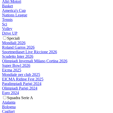
Altri Motori
Basket
America's Cup
Nations League
Tennis
Sci
Volley
Drive UP
Speciali
Mondiali 2026
Roland Garros 2026
Sportmediaset Live Riccione 2026
Scudetto Inter 2026
Olimpiadi Invernali Milano Cortina 2026
Super Bowl 2026
Eicma 2025
Mondiale per club 2025
EICMA Riding Fest 2025
Paralimpiadi Parigi 2024
Olimpiadi Parigi 2024
Euro 2024
Squadra Serie A
Atalanta
Bologna
Cagliari