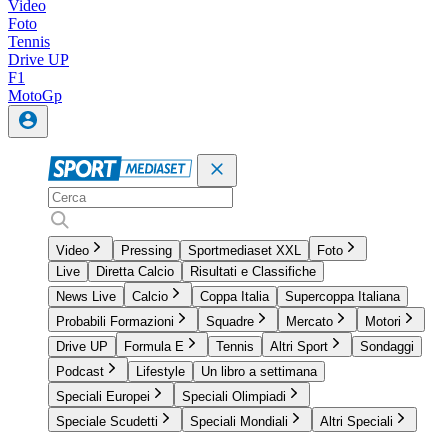
Video
Foto
Tennis
Drive UP
F1
MotoGp
Video
Pressing
Sportmediaset XXL
Foto
Live
Diretta Calcio
Risultati e Classifiche
News Live
Calcio
Coppa Italia
Supercoppa Italiana
Probabili Formazioni
Squadre
Mercato
Motori
Drive UP
Formula E
Tennis
Altri Sport
Sondaggi
Podcast
Lifestyle
Un libro a settimana
Speciali Europei
Speciali Olimpiadi
Speciale Scudetti
Speciali Mondiali
Altri Speciali