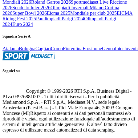
Mondiali 2026
Roland Garros 2026
Sportmediaset Live Riccione
2026
Scudetto Inter 2026
Olimpiadi Invernali Milano Cortina
2026
Super Bowl 2026
Eicma 2025
Mondiale per club 2025
EICMA
Riding Fest 2025
Paralimpiadi Parigi 2024
Olimpiadi Parigi
2024
Euro 2024
Squadra Serie A
Atalanta
Bologna
Cagliari
Como
Fiorentina
Frosinone
Genoa
Inter
Juvent
Seguici su
Copyright © 1999-
2026
RTI S.p.A. Business Digital -
P.Iva 03976881007 - Tutti i diritti riservati - Per la pubblicità
Mediamond S.p.A. - RTI S.p.A., Mediaset N.V., sede legale
Amsterdam (Paesi Bassi) - Uffici Viale Europa 46, 20093 Cologno
Monzese (MI)
Rispetto ai contenuti e ai dati personali trasmessi e/o
riprodotti è vietata ogni utilizzazione funzionale all’addestramento di
sistemi di intelligenza artificiale generativa. È altresì fatto divieto
espresso di utilizzare mezzi automatizzati di data scraping.