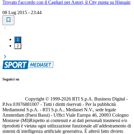
Trovato l'accordo con il Cagliari per Astori, il City punta su Higuain
08 Lug 2015 - 23:44
1
2
Seguici su
Copyright © 1999-
2026
RTI S.p.A. Business Digital -
P.Iva 03976881007 - Tutti i diritti riservati - Per la pubblicità
Mediamond S.p.A. - RTI S.p.A., Mediaset N.V., sede legale
Amsterdam (Paesi Bassi) - Uffici Viale Europa 46, 20093 Cologno
Monzese (MI)
Rispetto ai contenuti e ai dati personali trasmessi e/o
riprodotti è vietata ogni utilizzazione funzionale all’addestramento di
sistemi di intelligenza artificiale generativa. È altresì fatto divieto