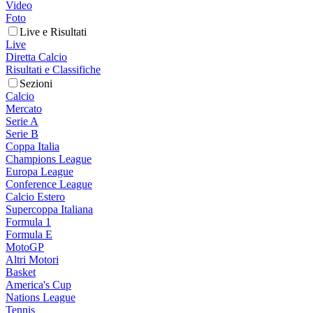
Video
Foto
Live e Risultati
Live
Diretta Calcio
Risultati e Classifiche
Sezioni
Calcio
Mercato
Serie A
Serie B
Coppa Italia
Champions League
Europa League
Conference League
Calcio Estero
Supercoppa Italiana
Formula 1
Formula E
MotoGP
Altri Motori
Basket
America's Cup
Nations League
Tennis