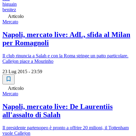
higuain
benitez
Articolo
Mercato
Napoli, mercato live: AdL, sfida al Milan
per Romagnoli
Il club rinuncia a Salah e con la Roma stringe un patto particolare.
Callejon piace a Mourinho
23 Lug 2015 - 23:59
Articolo
Mercato
Napoli, mercato live: De Laurentiis
all'assalto di Salah
Il presidente partenopeo è pronto a offrire 20 milioni, il Tottenham
vuole Callejon