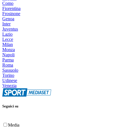
Como
Fiorentina
Frosinone
Genoa
Inter
Juventus
Lazio
Lecce
Milan
Monza
Napoli
Parma
Roma
Sassuolo
Torino
Udinese
Venezia
Seguici su
Media