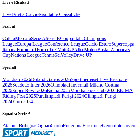
Live e Risultati
Live
Diretta Calcio
Risultati e Classifiche
Sezioni
Calcio
Mercato
Serie A
Serie B
Coppa Italia
Champions
League
Europa League
Conference League
Calcio Estero
Supercoppa
Italiana
Formula 1
Formula E
MotoGP
Altri Motori
Basket
America's
Cup
Nations League
Tennis
Sci
Volley
Drive UP
Speciali
Mondiali 2026
Roland Garros 2026
Sportmediaset Live Riccione
2026
Scudetto Inter 2026
Olimpiadi Invernali Milano Cortina
2026
Super Bowl 2026
Eicma 2025
Mondiale per club 2025
EICMA
Riding Fest 2025
Paralimpiadi Parigi 2024
Olimpiadi Parigi
2024
Euro 2024
Squadra Serie A
Atalanta
Bologna
Cagliari
Como
Fiorentina
Frosinone
Genoa
Inter
Juvent