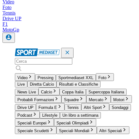
Video
Foto
Tennis
Drive UP
F1
MotoGp
Video
Pressing
Sportmediaset XXL
Foto
Live
Diretta Calcio
Risultati e Classifiche
News Live
Calcio
Coppa Italia
Supercoppa Italiana
Probabili Formazioni
Squadre
Mercato
Motori
Drive UP
Formula E
Tennis
Altri Sport
Sondaggi
Podcast
Lifestyle
Un libro a settimana
Speciali Europei
Speciali Olimpiadi
Speciale Scudetti
Speciali Mondiali
Altri Speciali