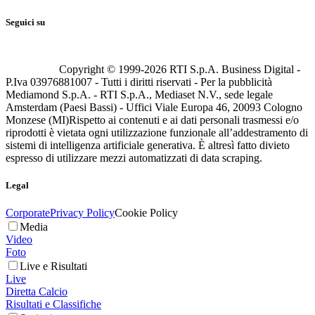
Seguici su
Copyright © 1999-
2026
RTI S.p.A. Business Digital -
P.Iva 03976881007 - Tutti i diritti riservati - Per la pubblicità
Mediamond S.p.A. - RTI S.p.A., Mediaset N.V., sede legale
Amsterdam (Paesi Bassi) - Uffici Viale Europa 46, 20093 Cologno
Monzese (MI)
Rispetto ai contenuti e ai dati personali trasmessi e/o
riprodotti è vietata ogni utilizzazione funzionale all’addestramento di
sistemi di intelligenza artificiale generativa. È altresì fatto divieto
espresso di utilizzare mezzi automatizzati di data scraping.
Legal
Corporate
Privacy Policy
Cookie Policy
Media
Video
Foto
Live e Risultati
Live
Diretta Calcio
Risultati e Classifiche