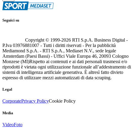
Seguici su
Copyright © 1999-
2026
RTI S.p.A. Business Digital -
P.Iva 03976881007 - Tutti i diritti riservati - Per la pubblicità
Mediamond S.p.A. - RTI S.p.A., Mediaset N.V., sede legale
Amsterdam (Paesi Bassi) - Uffici Viale Europa 46, 20093 Cologno
Monzese (MI)
Rispetto ai contenuti e ai dati personali trasmessi e/o
riprodotti è vietata ogni utilizzazione funzionale all’addestramento di
sistemi di intelligenza artificiale generativa. È altresì fatto divieto
espresso di utilizzare mezzi automatizzati di data scraping.
Legal
Corporate
Privacy Policy
Cookie Policy
Media
Video
Foto