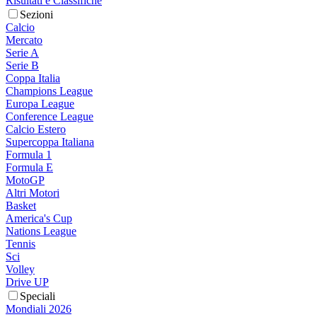
Risultati e Classifiche
Sezioni
Calcio
Mercato
Serie A
Serie B
Coppa Italia
Champions League
Europa League
Conference League
Calcio Estero
Supercoppa Italiana
Formula 1
Formula E
MotoGP
Altri Motori
Basket
America's Cup
Nations League
Tennis
Sci
Volley
Drive UP
Speciali
Mondiali 2026