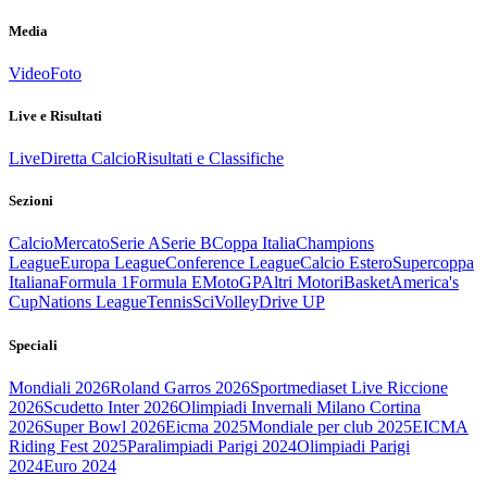
Media
Video
Foto
Live e Risultati
Live
Diretta Calcio
Risultati e Classifiche
Sezioni
Calcio
Mercato
Serie A
Serie B
Coppa Italia
Champions
League
Europa League
Conference League
Calcio Estero
Supercoppa
Italiana
Formula 1
Formula E
MotoGP
Altri Motori
Basket
America's
Cup
Nations League
Tennis
Sci
Volley
Drive UP
Speciali
Mondiali 2026
Roland Garros 2026
Sportmediaset Live Riccione
2026
Scudetto Inter 2026
Olimpiadi Invernali Milano Cortina
2026
Super Bowl 2026
Eicma 2025
Mondiale per club 2025
EICMA
Riding Fest 2025
Paralimpiadi Parigi 2024
Olimpiadi Parigi
2024
Euro 2024