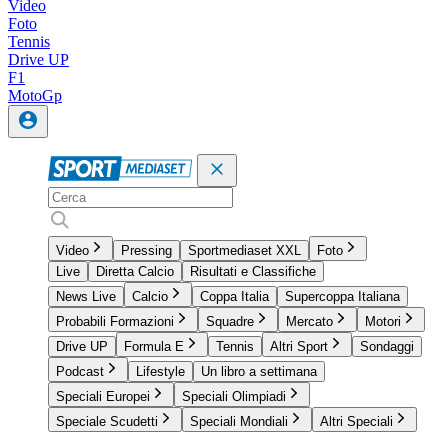
Video
Foto
Tennis
Drive UP
F1
MotoGp
Video
Pressing
Sportmediaset XXL
Foto
Live
Diretta Calcio
Risultati e Classifiche
News Live
Calcio
Coppa Italia
Supercoppa Italiana
Probabili Formazioni
Squadre
Mercato
Motori
Drive UP
Formula E
Tennis
Altri Sport
Sondaggi
Podcast
Lifestyle
Un libro a settimana
Speciali Europei
Speciali Olimpiadi
Speciale Scudetti
Speciali Mondiali
Altri Speciali