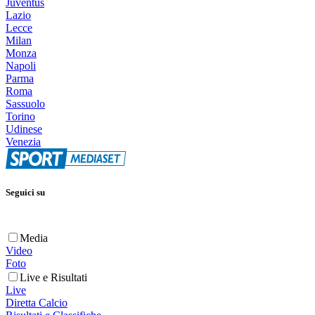
Juventus
Lazio
Lecce
Milan
Monza
Napoli
Parma
Roma
Sassuolo
Torino
Udinese
Venezia
Seguici su
Media
Video
Foto
Live e Risultati
Live
Diretta Calcio