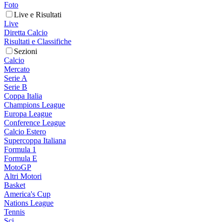
Foto
Live e Risultati
Live
Diretta Calcio
Risultati e Classifiche
Sezioni
Calcio
Mercato
Serie A
Serie B
Coppa Italia
Champions League
Europa League
Conference League
Calcio Estero
Supercoppa Italiana
Formula 1
Formula E
MotoGP
Altri Motori
Basket
America's Cup
Nations League
Tennis
Sci