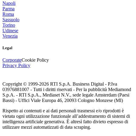
Napoli
Parma
Roma
Sassuolo
Torino
Udinese
Venezia
Legal
Corporate
Cookie Policy
Privacy Policy
Copyright © 1999-
2026
RTI S.p.A. Business Digital - P.Iva
03976881007 - Tutti i diritti riservati - Per la pubblicità Mediamond
S.p.A. - RTI S.p.A., Mediaset N.V., sede legale Amsterdam (Paesi
Bassi) - Uffici Viale Europa 46, 20093 Cologno Monzese (MI)
Rispetto ai contenuti e ai dati personali trasmessi e/o riprodotti è
vietata ogni utilizzazione funzionale all’addestramento di sistemi di
intelligenza artificiale generativa. È altresì fatto divieto espresso di
utilizzare mezzi automatizzati di data scraping.