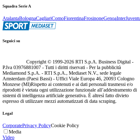
Squadra Serie A
Atalanta
Bologna
Cagliari
Como
Fiorentina
Frosinone
Genoa
Inter
Juvent
Seguici su
Copyright © 1999-
2026
RTI S.p.A. Business Digital -
P.Iva 03976881007 - Tutti i diritti riservati - Per la pubblicità
Mediamond S.p.A. - RTI S.p.A., Mediaset N.V., sede legale
Amsterdam (Paesi Bassi) - Uffici Viale Europa 46, 20093 Cologno
Monzese (MI)
Rispetto ai contenuti e ai dati personali trasmessi e/o
riprodotti è vietata ogni utilizzazione funzionale all’addestramento di
sistemi di intelligenza artificiale generativa. È altresì fatto divieto
espresso di utilizzare mezzi automatizzati di data scraping.
Legal
Corporate
Privacy Policy
Cookie Policy
Media
Video