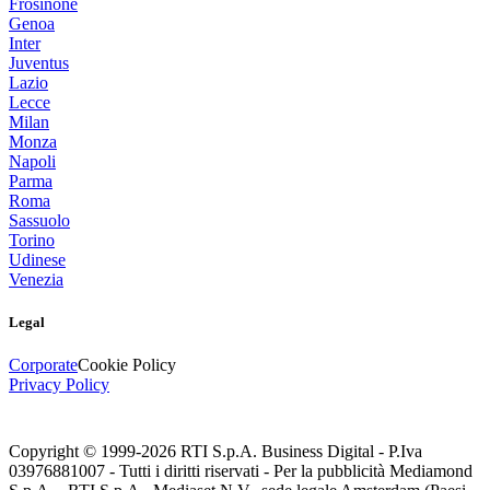
Frosinone
Genoa
Inter
Juventus
Lazio
Lecce
Milan
Monza
Napoli
Parma
Roma
Sassuolo
Torino
Udinese
Venezia
Legal
Corporate
Cookie Policy
Privacy Policy
Copyright © 1999-
2026
RTI S.p.A. Business Digital - P.Iva
03976881007 - Tutti i diritti riservati - Per la pubblicità Mediamond