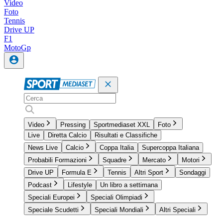
Video
Foto
Tennis
Drive UP
F1
MotoGp
Video
Pressing
Sportmediaset XXL
Foto
Live
Diretta Calcio
Risultati e Classifiche
News Live
Calcio
Coppa Italia
Supercoppa Italiana
Probabili Formazioni
Squadre
Mercato
Motori
Drive UP
Formula E
Tennis
Altri Sport
Sondaggi
Podcast
Lifestyle
Un libro a settimana
Speciali Europei
Speciali Olimpiadi
Speciale Scudetti
Speciali Mondiali
Altri Speciali