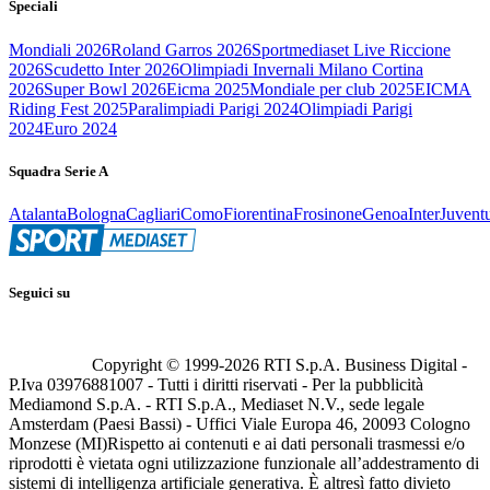
Speciali
Mondiali 2026
Roland Garros 2026
Sportmediaset Live Riccione
2026
Scudetto Inter 2026
Olimpiadi Invernali Milano Cortina
2026
Super Bowl 2026
Eicma 2025
Mondiale per club 2025
EICMA
Riding Fest 2025
Paralimpiadi Parigi 2024
Olimpiadi Parigi
2024
Euro 2024
Squadra Serie A
Atalanta
Bologna
Cagliari
Como
Fiorentina
Frosinone
Genoa
Inter
Juvent
Seguici su
Copyright © 1999-
2026
RTI S.p.A. Business Digital -
P.Iva 03976881007 - Tutti i diritti riservati - Per la pubblicità
Mediamond S.p.A. - RTI S.p.A., Mediaset N.V., sede legale
Amsterdam (Paesi Bassi) - Uffici Viale Europa 46, 20093 Cologno
Monzese (MI)
Rispetto ai contenuti e ai dati personali trasmessi e/o
riprodotti è vietata ogni utilizzazione funzionale all’addestramento di
sistemi di intelligenza artificiale generativa. È altresì fatto divieto