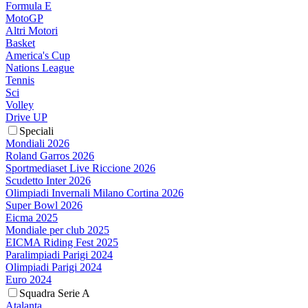
Formula E
MotoGP
Altri Motori
Basket
America's Cup
Nations League
Tennis
Sci
Volley
Drive UP
Speciali
Mondiali 2026
Roland Garros 2026
Sportmediaset Live Riccione 2026
Scudetto Inter 2026
Olimpiadi Invernali Milano Cortina 2026
Super Bowl 2026
Eicma 2025
Mondiale per club 2025
EICMA Riding Fest 2025
Paralimpiadi Parigi 2024
Olimpiadi Parigi 2024
Euro 2024
Squadra Serie A
Atalanta