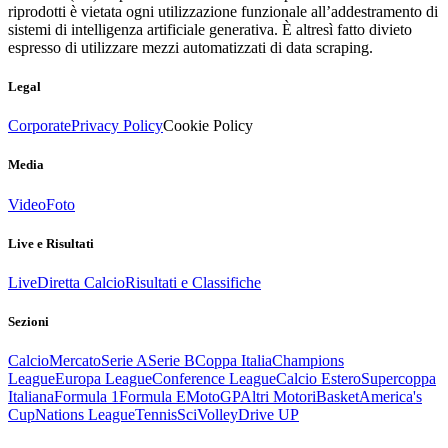
riprodotti è vietata ogni utilizzazione funzionale all’addestramento di
sistemi di intelligenza artificiale generativa. È altresì fatto divieto
espresso di utilizzare mezzi automatizzati di data scraping.
Legal
Corporate
Privacy Policy
Cookie Policy
Media
Video
Foto
Live e Risultati
Live
Diretta Calcio
Risultati e Classifiche
Sezioni
Calcio
Mercato
Serie A
Serie B
Coppa Italia
Champions
League
Europa League
Conference League
Calcio Estero
Supercoppa
Italiana
Formula 1
Formula E
MotoGP
Altri Motori
Basket
America's
Cup
Nations League
Tennis
Sci
Volley
Drive UP