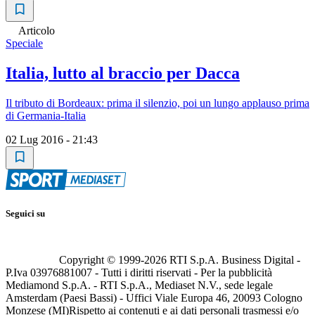
Articolo
Speciale
Italia, lutto al braccio per Dacca
Il tributo di Bordeaux: prima il silenzio, poi un lungo applauso prima
di Germania-Italia
02 Lug 2016 - 21:43
Seguici su
Copyright © 1999-
2026
RTI S.p.A. Business Digital -
P.Iva 03976881007 - Tutti i diritti riservati - Per la pubblicità
Mediamond S.p.A. - RTI S.p.A., Mediaset N.V., sede legale
Amsterdam (Paesi Bassi) - Uffici Viale Europa 46, 20093 Cologno
Monzese (MI)
Rispetto ai contenuti e ai dati personali trasmessi e/o