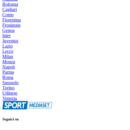
Bologna
Cagliari
Como
Fiorentina
Frosinone
Genoa
Inter
Juventus
Lazio
Lecce
Milan
Monza
Napoli
Parma
Roma
Sassuolo
Torino
Udinese
Venezia
Seguici su