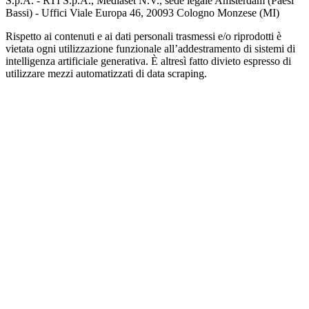
S.p.A. - RTI S.p.A., Mediaset N.V., sede legale Amsterdam (Paesi
Bassi) - Uffici Viale Europa 46, 20093 Cologno Monzese (MI)
Rispetto ai contenuti e ai dati personali trasmessi e/o riprodotti è
vietata ogni utilizzazione funzionale all’addestramento di sistemi di
intelligenza artificiale generativa. È altresì fatto divieto espresso di
utilizzare mezzi automatizzati di data scraping.