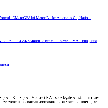
Formula E
MotoGP
Altri Motori
Basket
America's Cup
Nations
wl 2026
Eicma 2025
Mondiale per club 2025
EICMA Riding Fest
enezia
d S.p.A. - RTI S.p.A., Mediaset N.V., sede legale Amsterdam (Paesi
utilizzazione funzionale all’addestramento di sistemi di intelligenza