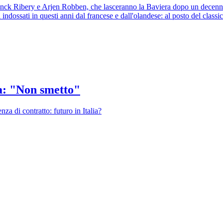
nck Ribery e Arjen Robben, che lasceranno la Baviera dopo un decennio 
i indossati in questi anni dal francese e dall'olandese: al posto del clas
a: "Non smetto"
a di contratto: futuro in Italia?