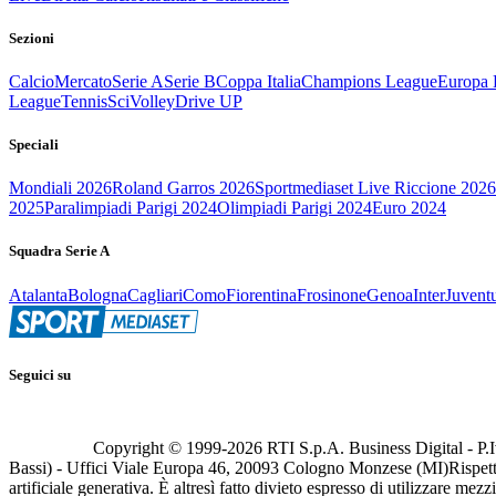
Sezioni
Calcio
Mercato
Serie A
Serie B
Coppa Italia
Champions League
Europa 
League
Tennis
Sci
Volley
Drive UP
Speciali
Mondiali 2026
Roland Garros 2026
Sportmediaset Live Riccione 2026
2025
Paralimpiadi Parigi 2024
Olimpiadi Parigi 2024
Euro 2024
Squadra Serie A
Atalanta
Bologna
Cagliari
Como
Fiorentina
Frosinone
Genoa
Inter
Juvent
Seguici su
Copyright © 1999-
2026
RTI S.p.A. Business Digital - P.I
Bassi) - Uffici Viale Europa 46, 20093 Cologno Monzese (MI)
Rispett
artificiale generativa. È altresì fatto divieto espresso di utilizzare mez