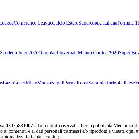
League
Conference League
Calcio Estero
Supercoppa Italiana
Formula 1
Scudetto Inter 2026
Olimpiadi Invernali Milano Cortina 2026
Super Bo
us
Lazio
Lecce
Milan
Monza
Napoli
Parma
Roma
Sassuolo
Torino
Udinese
V
va 03976881007 - Tutti i diritti riservati - Per la pubblicità Mediamon
o ai contenuti e ai dati personali trasmessi e/o riprodotti è vietata ogni 
zi automatizzati di data scraping.