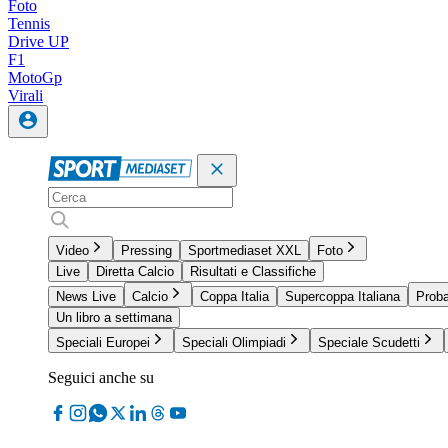
Foto
Tennis
Drive UP
F1
MotoGp
Virali
Video
Pressing
Sportmediaset XXL
Foto
Live
Diretta Calcio
Risultati e Classifiche
News Live
Calcio
Coppa Italia
Supercoppa Italiana
Proba
Un libro a settimana
Speciali Europei
Speciali Olimpiadi
Speciale Scudetti
Seguici anche su