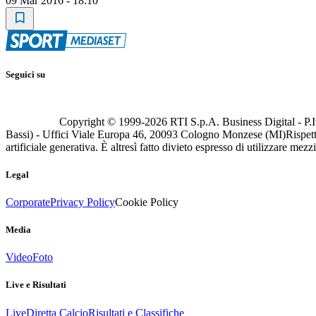
09 Mar 2016 - 18:10
Seguici su
Copyright © 1999-
2026
RTI S.p.A. Business Digital - P.I
Bassi) - Uffici Viale Europa 46, 20093 Cologno Monzese (MI)
Rispett
artificiale generativa. È altresì fatto divieto espresso di utilizzare mez
Legal
Corporate
Privacy Policy
Cookie Policy
Media
Video
Foto
Live e Risultati
Live
Diretta Calcio
Risultati e Classifiche