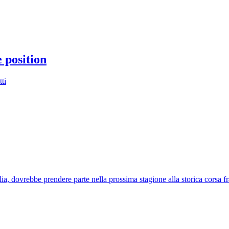
 position
ti
a, dovrebbe prendere parte nella prossima stagione alla storica corsa f