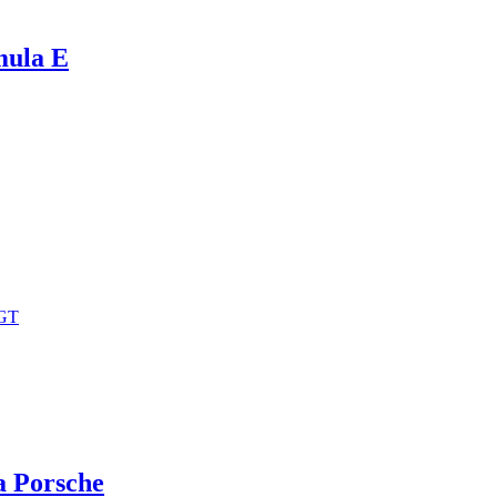
mula E
 GT
a Porsche