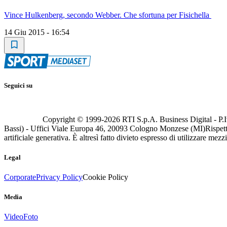
Vince Hulkenberg, secondo Webber. Che sfortuna per Fisichella
14 Giu 2015 - 16:54
Seguici su
Copyright © 1999-
2026
RTI S.p.A. Business Digital - P.I
Bassi) - Uffici Viale Europa 46, 20093 Cologno Monzese (MI)
Rispett
artificiale generativa. È altresì fatto divieto espresso di utilizzare mez
Legal
Corporate
Privacy Policy
Cookie Policy
Media
Video
Foto