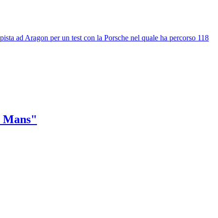
n pista ad Aragon per un test con la Porsche nel quale ha percorso 118
Le Mans"