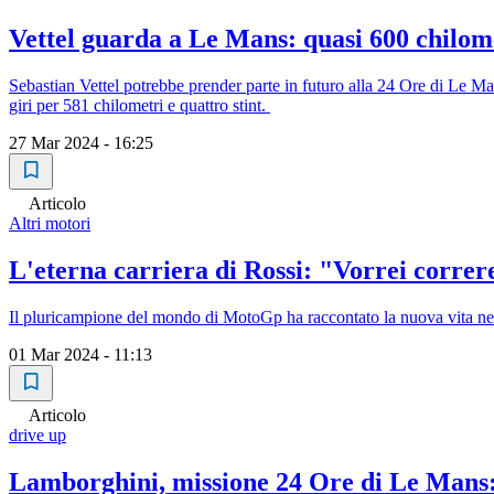
Vettel guarda a Le Mans: quasi 600 chilom
Sebastian Vettel potrebbe prender parte in futuro alla 24 Ore di Le Man
giri per 581 chilometri e quattro stint.
27 Mar 2024 - 16:25
Articolo
Altri motori
L'eterna carriera di Rossi: "Vorrei correr
Il pluricampione del mondo di MotoGp ha raccontato la nuova vita nell
01 Mar 2024 - 11:13
Articolo
drive up
Lamborghini, missione 24 Ore di Le Mans