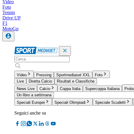
Video
Foto
Tennis
Drive UP
F1
MotoGp
Video
Pressing
Sportmediaset XXL
Foto
Live
Diretta Calcio
Risultati e Classifiche
News Live
Calcio
Coppa Italia
Supercoppa Italiana
Proba
Un libro a settimana
Speciali Europei
Speciali Olimpiadi
Speciale Scudetti
Seguici anche su