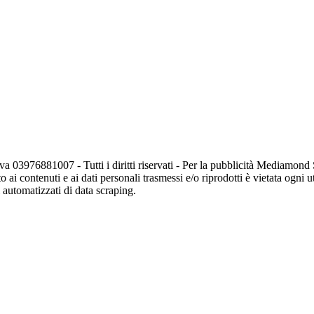
va 03976881007 - Tutti i diritti riservati - Per la pubblicità Mediamon
o ai contenuti e ai dati personali trasmessi e/o riprodotti è vietata ogni 
zi automatizzati di data scraping.