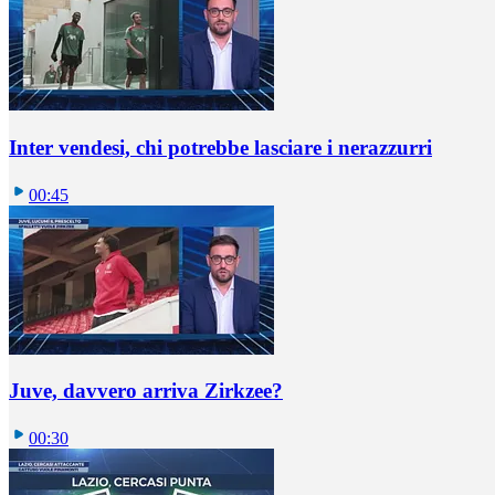
Inter vendesi, chi potrebbe lasciare i nerazzurri
00:45
Juve, davvero arriva Zirkzee?
00:30