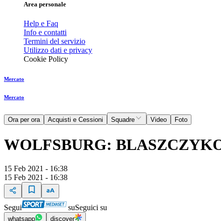
Area personale
Help e Faq
Info e contatti
Termini del servizio
Utilizzo dati e privacy
Cookie Policy
Mercato
Mercato
Ora per ora
Acquisti e Cessioni
Squadre
Video
Foto
WOLFSBURG: BLASZCZYKOW
15 Feb 2021 - 16:38
15 Feb 2021 - 16:38
Segui
su
Seguici su
whatsapp
discover