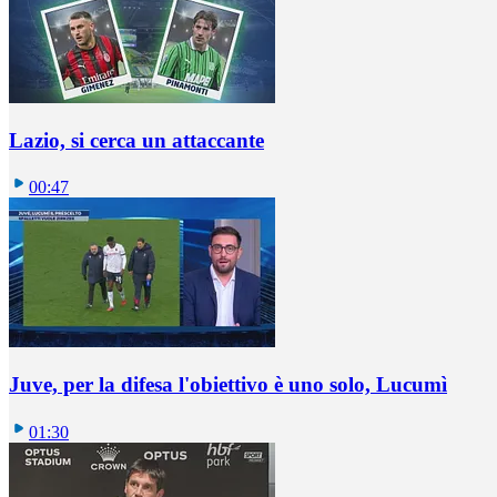
Lazio, si cerca un attaccante
00:47
Juve, per la difesa l'obiettivo è uno solo, Lucumì
01:30