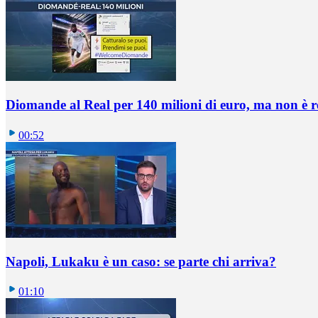
Diomande al Real per 140 milioni di euro, ma non è 
00:52
Napoli, Lukaku è un caso: se parte chi arriva?
01:10