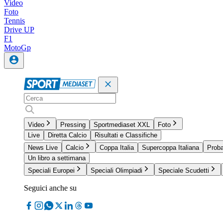
Video
Foto
Tennis
Drive UP
F1
MotoGp
Video
Pressing
Sportmediaset XXL
Foto
Live
Diretta Calcio
Risultati e Classifiche
News Live
Calcio
Coppa Italia
Supercoppa Italiana
Proba
Un libro a settimana
Speciali Europei
Speciali Olimpiadi
Speciale Scudetti
Seguici anche su