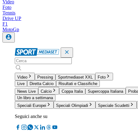
Video
Foto
Tennis
Drive UP
F1
MotoGp
Video
Pressing
Sportmediaset XXL
Foto
Live
Diretta Calcio
Risultati e Classifiche
News Live
Calcio
Coppa Italia
Supercoppa Italiana
Proba
Un libro a settimana
Speciali Europei
Speciali Olimpiadi
Speciale Scudetti
Seguici anche su