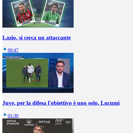
Lazio, si cerca un attaccante
00:47
Juve, per la difesa l'obiettivo è uno solo, Lucumì
01:30