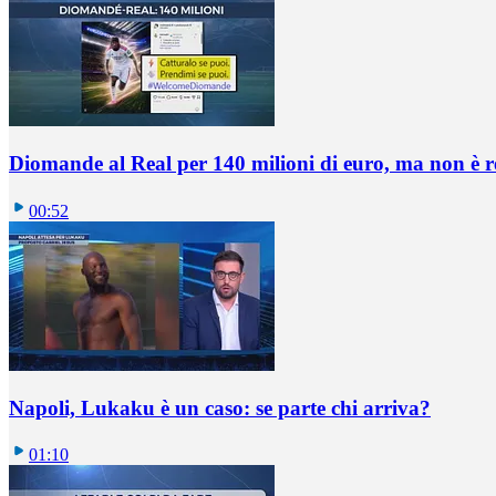
Diomande al Real per 140 milioni di euro, ma non è 
00:52
Napoli, Lukaku è un caso: se parte chi arriva?
01:10