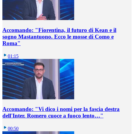
Accomando: "Fiorentina, il futuro di Kean e il
sogno Mastantuono. Ecco le mosse di Como e
Roma"
01:15
Accomando: "Vi dico i nomi per la fascia destra
dell'Inter. Romero cuoce a fuoco lento…"
00:50