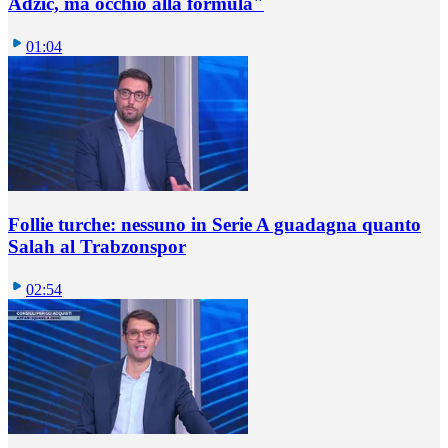
Adzic, ma occhio alla formula"
01:04
Follie turche: nessuno in Serie A guadagna quanto
Salah al Trabzonspor
02:54