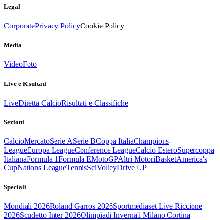
Legal
Corporate
Privacy Policy
Cookie Policy
Media
Video
Foto
Live e Risultati
Live
Diretta Calcio
Risultati e Classifiche
Sezioni
Calcio
Mercato
Serie A
Serie B
Coppa Italia
Champions
League
Europa League
Conference League
Calcio Estero
Supercoppa
Italiana
Formula 1
Formula E
MotoGP
Altri Motori
Basket
America's
Cup
Nations League
Tennis
Sci
Volley
Drive UP
Speciali
Mondiali 2026
Roland Garros 2026
Sportmediaset Live Riccione
2026
Scudetto Inter 2026
Olimpiadi Invernali Milano Cortina