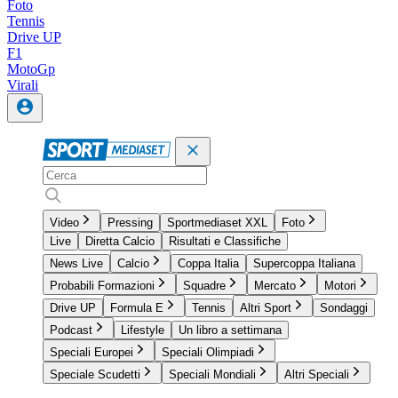
Foto
Tennis
Drive UP
F1
MotoGp
Virali
Video
Pressing
Sportmediaset XXL
Foto
Live
Diretta Calcio
Risultati e Classifiche
News Live
Calcio
Coppa Italia
Supercoppa Italiana
Probabili Formazioni
Squadre
Mercato
Motori
Drive UP
Formula E
Tennis
Altri Sport
Sondaggi
Podcast
Lifestyle
Un libro a settimana
Speciali Europei
Speciali Olimpiadi
Speciale Scudetti
Speciali Mondiali
Altri Speciali