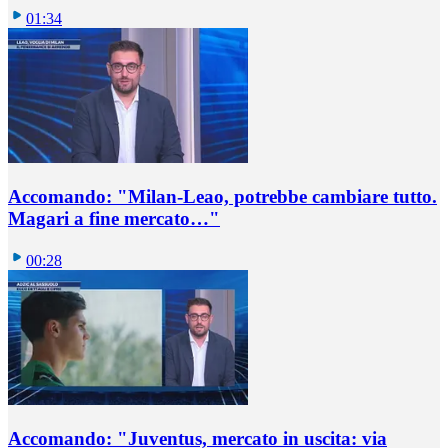
01:34
Accomando: "Milan-Leao, potrebbe cambiare tutto.
Magari a fine mercato…"
00:28
Accomando: "Juventus, mercato in uscita: via