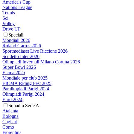
America's Cup
Nations League
Tennis
Sci
Volley
Drive UP
Speciali
Mondiali 2026
Roland Garros 2026
Sportmediaset Live Riccione 2026
Scudetto Inter 2026
Olimpiadi Invernali Milano Cortina 2026
Super Bowl 2026
Eicma 2025
Mondiale per club 2025
EICMA Riding Fest 2025
Paralimpiadi Parigi 2024
Olimpiadi Parigi 2024
Euro 2024
Squadra Serie A
Atalanta
Bologna
Cagliari
Como
Fiorentina