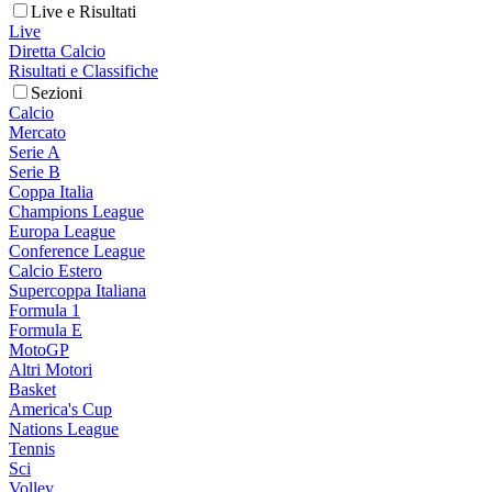
Live e Risultati
Live
Diretta Calcio
Risultati e Classifiche
Sezioni
Calcio
Mercato
Serie A
Serie B
Coppa Italia
Champions League
Europa League
Conference League
Calcio Estero
Supercoppa Italiana
Formula 1
Formula E
MotoGP
Altri Motori
Basket
America's Cup
Nations League
Tennis
Sci
Volley