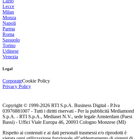
Lazio
Lecce
Milan
Monza
Napoli
Parma
Roma
Sassuolo
Torino
Udinese
Venezia
Legal
Corporate
Cookie Policy
Privacy Policy
Copyright © 1999-
2026
RTI S.p.A. Business Digital - P.Iva
03976881007 - Tutti i diritti riservati - Per la pubblicità Mediamond
S.p.A. - RTI S.p.A., Mediaset N.V., sede legale Amsterdam (Paesi
Bassi) - Uffici Viale Europa 46, 20093 Cologno Monzese (MI)
Rispetto ai contenuti e ai dati personali trasmessi e/o riprodotti è
vietata ogni utilizzazione funzionale all’addestramento di sistemi di