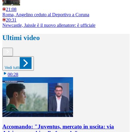
21:08
Roma, Angelino ceduto al Deportivo a Coruna
20:31
Newcastle, Jaissle è il nuovo allenatore: è ufficiale
Ultimi video
Vedi tutti
00:28
Accomando: "Juventus, mercato in uscita: via