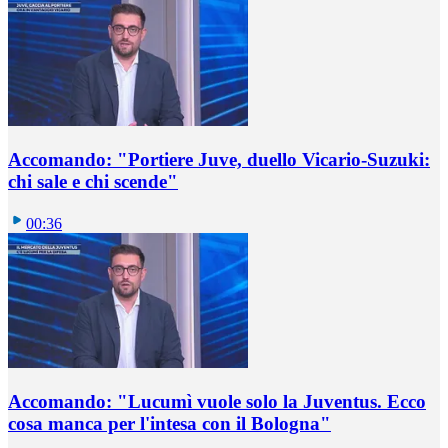
Accomando: "Portiere Juve, duello Vicario-Suzuki:
chi sale e chi scende"
00:36
Accomando: "Lucumì vuole solo la Juventus. Ecco
cosa manca per l'intesa con il Bologna"