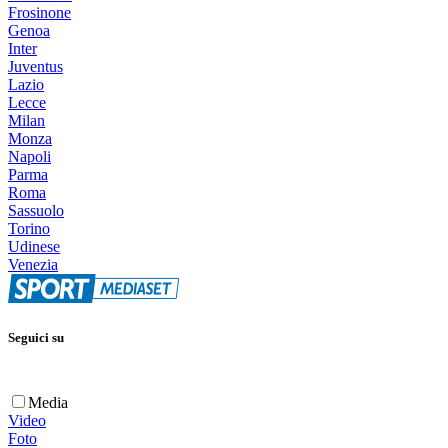
Frosinone
Genoa
Inter
Juventus
Lazio
Lecce
Milan
Monza
Napoli
Parma
Roma
Sassuolo
Torino
Udinese
Venezia
Seguici su
Media
Video
Foto