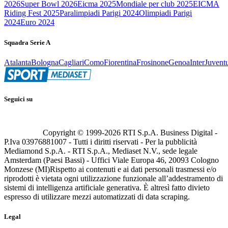
2026
Super Bowl 2026
Eicma 2025
Mondiale per club 2025
EICMA
Riding Fest 2025
Paralimpiadi Parigi 2024
Olimpiadi Parigi
2024
Euro 2024
Squadra Serie A
Atalanta
Bologna
Cagliari
Como
Fiorentina
Frosinone
Genoa
Inter
Juvent
Seguici su
Copyright © 1999-
2026
RTI S.p.A. Business Digital -
P.Iva 03976881007 - Tutti i diritti riservati - Per la pubblicità
Mediamond S.p.A. - RTI S.p.A., Mediaset N.V., sede legale
Amsterdam (Paesi Bassi) - Uffici Viale Europa 46, 20093 Cologno
Monzese (MI)
Rispetto ai contenuti e ai dati personali trasmessi e/o
riprodotti è vietata ogni utilizzazione funzionale all’addestramento di
sistemi di intelligenza artificiale generativa. È altresì fatto divieto
espresso di utilizzare mezzi automatizzati di data scraping.
Legal