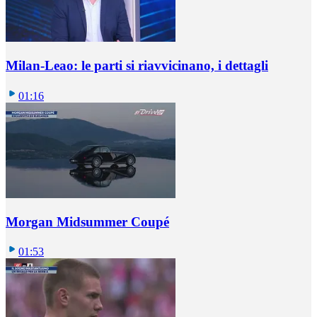
Milan-Leao: le parti si riavvicinano, i dettagli
01:16
Morgan Midsummer Coupé
01:53