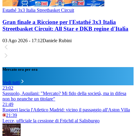
Estathé 3x3 Italia Streetbasket Circuit
Gran finale a Riccione per l'Estathé 3x3 Italia
Streetbasket Circuit: All Star e DKB regine d'Italia
03 Ago 2026 - 17:12
Daniele Rubini
Mercato ora per ora
Vedi tutti
23:02
Sassuolo, Aquilani: "Mercato? Mi fido della società, ma in difesa
non ho neanche un titolare"
21:49
Ruggeri lascia l'Atletico Madrid: vicino il passaggio all'Aston Villa
21:39
Lecce, ufficiale la cessione di Früchtl al Salisburgo