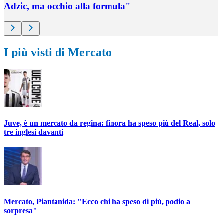
Adzic, ma occhio alla formula"
I più visti di Mercato
Juve, è un mercato da regina: finora ha speso più del Real, solo
tre inglesi davanti
Mercato, Piantanida: "Ecco chi ha speso di più, podio a
sorpresa"