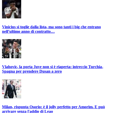
Vinicius si toglie dalla lista, ma sono tanti i big che entrano
nell’ultimo anno di contratto…
Vlahovic, la porta Juve non si è riaperta: intreccio Turchia-
Spagna per prendere Dusan a zero
Milan, rispunta Osorio: è il jolly perfetto per Amorim. E può
arrivare senza l'addio di Leao