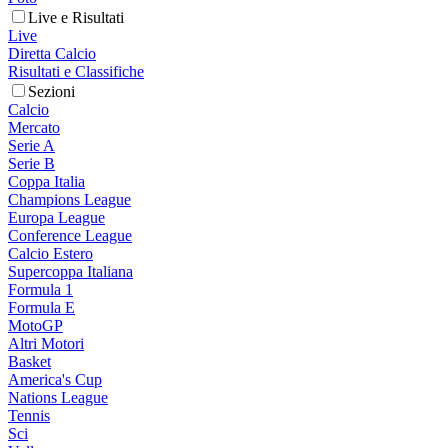
Live e Risultati
Live
Diretta Calcio
Risultati e Classifiche
Sezioni
Calcio
Mercato
Serie A
Serie B
Coppa Italia
Champions League
Europa League
Conference League
Calcio Estero
Supercoppa Italiana
Formula 1
Formula E
MotoGP
Altri Motori
Basket
America's Cup
Nations League
Tennis
Sci