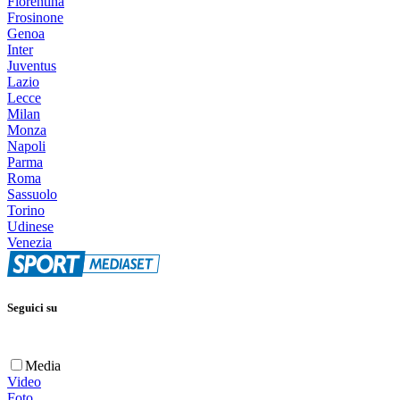
Fiorentina
Frosinone
Genoa
Inter
Juventus
Lazio
Lecce
Milan
Monza
Napoli
Parma
Roma
Sassuolo
Torino
Udinese
Venezia
Seguici su
Media
Video
Foto