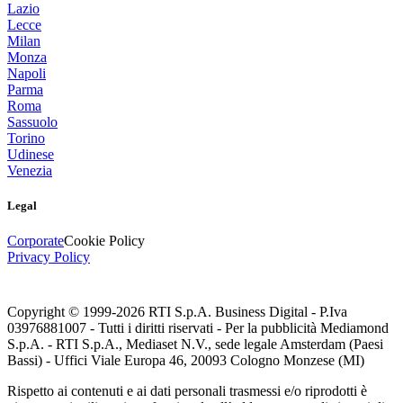
Lazio
Lecce
Milan
Monza
Napoli
Parma
Roma
Sassuolo
Torino
Udinese
Venezia
Legal
Corporate
Cookie Policy
Privacy Policy
Copyright © 1999-
2026
RTI S.p.A. Business Digital - P.Iva
03976881007 - Tutti i diritti riservati - Per la pubblicità Mediamond
S.p.A. - RTI S.p.A., Mediaset N.V., sede legale Amsterdam (Paesi
Bassi) - Uffici Viale Europa 46, 20093 Cologno Monzese (MI)
Rispetto ai contenuti e ai dati personali trasmessi e/o riprodotti è