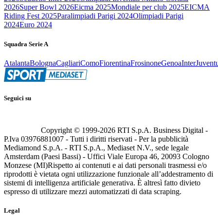
2026
Super Bowl 2026
Eicma 2025
Mondiale per club 2025
EICMA
Riding Fest 2025
Paralimpiadi Parigi 2024
Olimpiadi Parigi
2024
Euro 2024
Squadra Serie A
Atalanta
Bologna
Cagliari
Como
Fiorentina
Frosinone
Genoa
Inter
Juvent
Seguici su
Copyright © 1999-
2026
RTI S.p.A. Business Digital -
P.Iva 03976881007 - Tutti i diritti riservati - Per la pubblicità
Mediamond S.p.A. - RTI S.p.A., Mediaset N.V., sede legale
Amsterdam (Paesi Bassi) - Uffici Viale Europa 46, 20093 Cologno
Monzese (MI)
Rispetto ai contenuti e ai dati personali trasmessi e/o
riprodotti è vietata ogni utilizzazione funzionale all’addestramento di
sistemi di intelligenza artificiale generativa. È altresì fatto divieto
espresso di utilizzare mezzi automatizzati di data scraping.
Legal