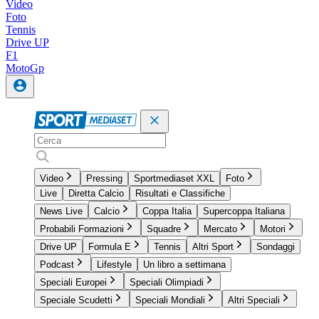
Video
Foto
Tennis
Drive UP
F1
MotoGp
Video
Pressing
Sportmediaset XXL
Foto
Live
Diretta Calcio
Risultati e Classifiche
News Live
Calcio
Coppa Italia
Supercoppa Italiana
Probabili Formazioni
Squadre
Mercato
Motori
Drive UP
Formula E
Tennis
Altri Sport
Sondaggi
Podcast
Lifestyle
Un libro a settimana
Speciali Europei
Speciali Olimpiadi
Speciale Scudetti
Speciali Mondiali
Altri Speciali