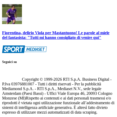
Fiorentina, delirio Viola per Mastantuono! Le parole al miele
del fantasista: "Tutti mi hanno consigliato di venire qui"
Seguici su
Copyright © 1999-
2026
RTI S.p.A. Business Digital -
P.Iva 03976881007 - Tutti i diritti riservati - Per la pubblicità
Mediamond S.p.A. - RTI S.p.A., Mediaset N.V., sede legale
Amsterdam (Paesi Bassi) - Uffici Viale Europa 46, 20093 Cologno
Monzese (MI)
Rispetto ai contenuti e ai dati personali trasmessi e/o
riprodotti è vietata ogni utilizzazione funzionale all’addestramento di
sistemi di intelligenza artificiale generativa. È altresì fatto divieto
espresso di utilizzare mezzi automatizzati di data scraping.