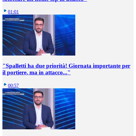
01:01
"Spalletti ha due priorità! Giornata importante per
il portiere, ma in attacco..."
00:57