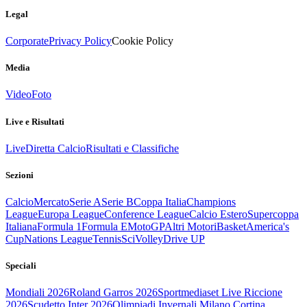
Legal
Corporate
Privacy Policy
Cookie Policy
Media
Video
Foto
Live e Risultati
Live
Diretta Calcio
Risultati e Classifiche
Sezioni
Calcio
Mercato
Serie A
Serie B
Coppa Italia
Champions
League
Europa League
Conference League
Calcio Estero
Supercoppa
Italiana
Formula 1
Formula E
MotoGP
Altri Motori
Basket
America's
Cup
Nations League
Tennis
Sci
Volley
Drive UP
Speciali
Mondiali 2026
Roland Garros 2026
Sportmediaset Live Riccione
2026
Scudetto Inter 2026
Olimpiadi Invernali Milano Cortina