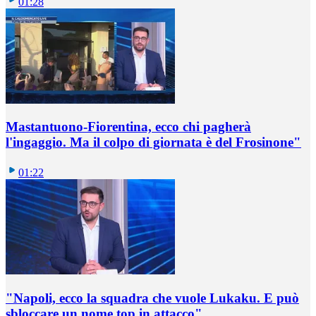
01:28
Mastantuono-Fiorentina, ecco chi pagherà
l'ingaggio. Ma il colpo di giornata è del Frosinone"
01:22
"Napoli, ecco la squadra che vuole Lukaku. E può
sbloccare un nome top in attacco"