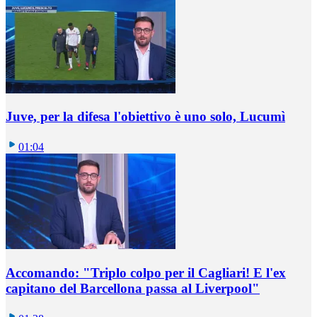
Juve, per la difesa l'obiettivo è uno solo, Lucumì
01:04
Accomando: "Triplo colpo per il Cagliari! E l'ex
capitano del Barcellona passa al Liverpool"