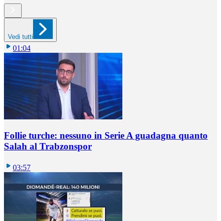
Vedi tutti
01:04
Follie turche: nessuno in Serie A guadagna quanto
Salah al Trabzonspor
03:57