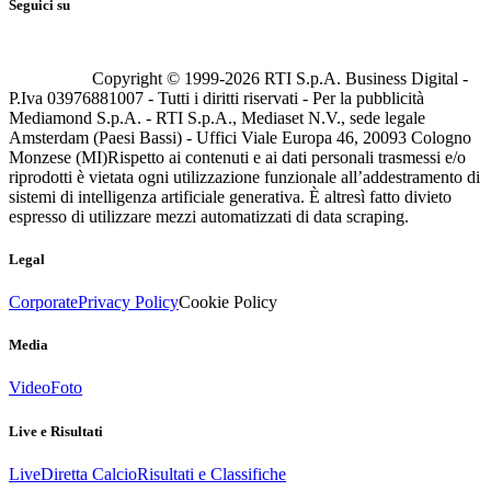
Seguici su
Copyright © 1999-
2026
RTI S.p.A. Business Digital -
P.Iva 03976881007 - Tutti i diritti riservati - Per la pubblicità
Mediamond S.p.A. - RTI S.p.A., Mediaset N.V., sede legale
Amsterdam (Paesi Bassi) - Uffici Viale Europa 46, 20093 Cologno
Monzese (MI)
Rispetto ai contenuti e ai dati personali trasmessi e/o
riprodotti è vietata ogni utilizzazione funzionale all’addestramento di
sistemi di intelligenza artificiale generativa. È altresì fatto divieto
espresso di utilizzare mezzi automatizzati di data scraping.
Legal
Corporate
Privacy Policy
Cookie Policy
Media
Video
Foto
Live e Risultati
Live
Diretta Calcio
Risultati e Classifiche