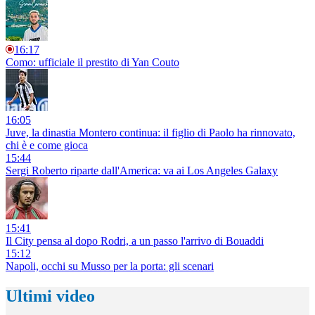
16:17
Como: ufficiale il prestito di Yan Couto
16:05
Juve, la dinastia Montero continua: il figlio di Paolo ha rinnovato,
chi è e come gioca
15:44
Sergi Roberto riparte dall'America: va ai Los Angeles Galaxy
15:41
Il City pensa al dopo Rodri, a un passo l'arrivo di Bouaddi
15:12
Napoli, occhi su Musso per la porta: gli scenari
Ultimi video