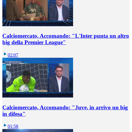
Calciomercato, Accomando: "L'Inter punta un altro
big della Premier League"
02:07
Calciomercato, Accomando: "Juve, in arrivo un big
in difesa"
01:58