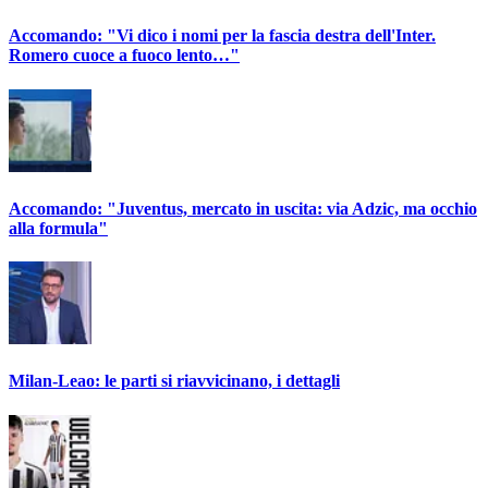
Accomando: "Vi dico i nomi per la fascia destra dell'Inter.
Romero cuoce a fuoco lento…"
Accomando: "Juventus, mercato in uscita: via Adzic, ma occhio
alla formula"
Milan-Leao: le parti si riavvicinano, i dettagli