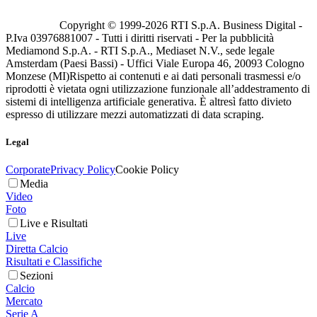
Copyright © 1999-
2026
RTI S.p.A. Business Digital -
P.Iva 03976881007 - Tutti i diritti riservati - Per la pubblicità
Mediamond S.p.A. - RTI S.p.A., Mediaset N.V., sede legale
Amsterdam (Paesi Bassi) - Uffici Viale Europa 46, 20093 Cologno
Monzese (MI)
Rispetto ai contenuti e ai dati personali trasmessi e/o
riprodotti è vietata ogni utilizzazione funzionale all’addestramento di
sistemi di intelligenza artificiale generativa. È altresì fatto divieto
espresso di utilizzare mezzi automatizzati di data scraping.
Legal
Corporate
Privacy Policy
Cookie Policy
Media
Video
Foto
Live e Risultati
Live
Diretta Calcio
Risultati e Classifiche
Sezioni
Calcio
Mercato
Serie A