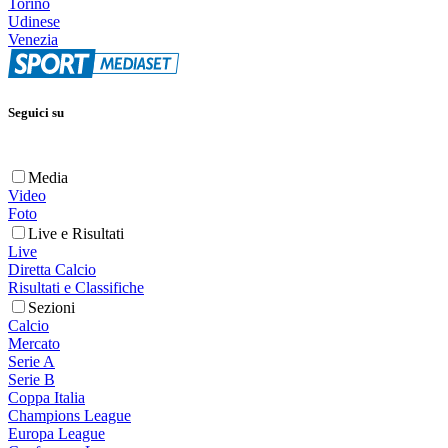
Torino
Udinese
Venezia
Seguici su
Media
Video
Foto
Live e Risultati
Live
Diretta Calcio
Risultati e Classifiche
Sezioni
Calcio
Mercato
Serie A
Serie B
Coppa Italia
Champions League
Europa League