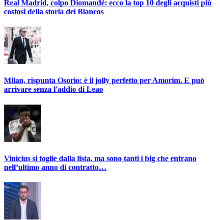
Real Madrid, colpo Diomandé: ecco la top 10 degli acquisti più
costosi della storia dei Blancos
Milan, rispunta Osorio: è il jolly perfetto per Amorim. E può
arrivare senza l'addio di Leao
Vinicius si toglie dalla lista, ma sono tanti i big che entrano
nell’ultimo anno di contratto…