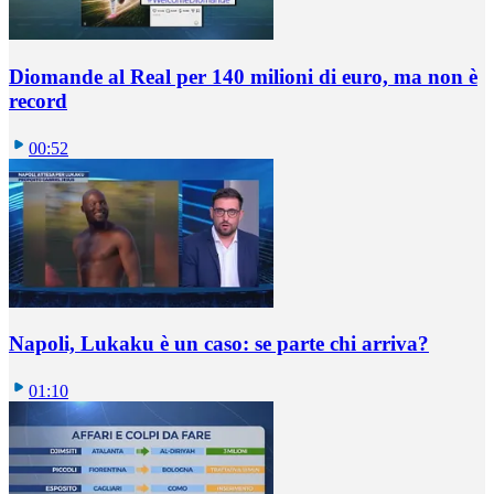
Diomande al Real per 140 milioni di euro, ma non è
record
00:52
Napoli, Lukaku è un caso: se parte chi arriva?
01:10