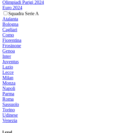
Olimpiadi Parigi 2024
Euro 2024
Squadra Serie A
Atalanta
Bologna
Cagliari
Como
Fiorentina
Frosinone
Genoa
Inter
Juventus
Lazio
Lecce
Milan
Monza
Napoli
Parma
Roma
Sassuolo
Torino
Udinese
Venezia
Legal