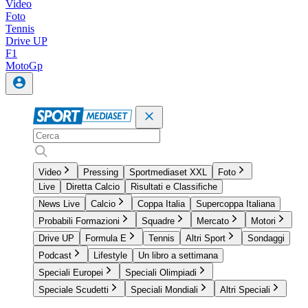
Video
Foto
Tennis
Drive UP
F1
MotoGp
Video
Pressing
Sportmediaset XXL
Foto
Live
Diretta Calcio
Risultati e Classifiche
News Live
Calcio
Coppa Italia
Supercoppa Italiana
Probabili Formazioni
Squadre
Mercato
Motori
Drive UP
Formula E
Tennis
Altri Sport
Sondaggi
Podcast
Lifestyle
Un libro a settimana
Speciali Europei
Speciali Olimpiadi
Speciale Scudetti
Speciali Mondiali
Altri Speciali