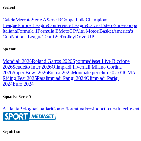
Sezioni
Calcio
Mercato
Serie A
Serie B
Coppa Italia
Champions
League
Europa League
Conference League
Calcio Estero
Supercoppa
Italiana
Formula 1
Formula E
MotoGP
Altri Motori
Basket
America's
Cup
Nations League
Tennis
Sci
Volley
Drive UP
Speciali
Mondiali 2026
Roland Garros 2026
Sportmediaset Live Riccione
2026
Scudetto Inter 2026
Olimpiadi Invernali Milano Cortina
2026
Super Bowl 2026
Eicma 2025
Mondiale per club 2025
EICMA
Riding Fest 2025
Paralimpiadi Parigi 2024
Olimpiadi Parigi
2024
Euro 2024
Squadra Serie A
Atalanta
Bologna
Cagliari
Como
Fiorentina
Frosinone
Genoa
Inter
Juvent
Seguici su