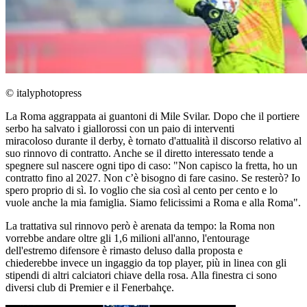
© italyphotopress
La Roma aggrappata ai guantoni di Mile Svilar. Dopo che il portiere
serbo ha salvato i giallorossi con un paio di interventi
miracoloso durante il derby, è tornato d'attualità il discorso relativo al
suo rinnovo di contratto. Anche se il diretto interessato tende a
spegnere sul nascere ogni tipo di caso: "Non capisco la fretta, ho un
contratto fino al 2027. Non c’è bisogno di fare casino. Se resterò? Io
spero proprio di sì. Io voglio che sia così al cento per cento e lo
vuole anche la mia famiglia. Siamo felicissimi a Roma e alla Roma".
La trattativa sul rinnovo però è arenata da tempo: la Roma non
vorrebbe andare oltre gli 1,6 milioni all'anno, l'entourage
dell'estremo difensore è rimasto deluso dalla proposta e
chiederebbe invece un ingaggio da top player, più in linea con gli
stipendi di altri calciatori chiave della rosa. Alla finestra ci sono
diversi club di Premier e il Fenerbahçe.