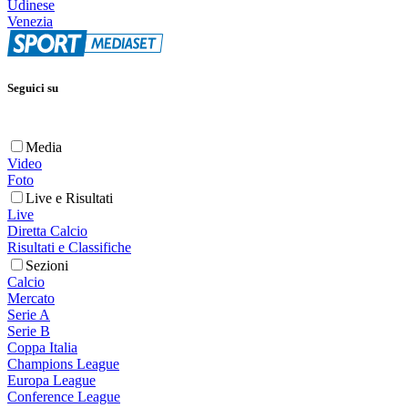
Udinese
Venezia
Seguici su
Media
Video
Foto
Live e Risultati
Live
Diretta Calcio
Risultati e Classifiche
Sezioni
Calcio
Mercato
Serie A
Serie B
Coppa Italia
Champions League
Europa League
Conference League