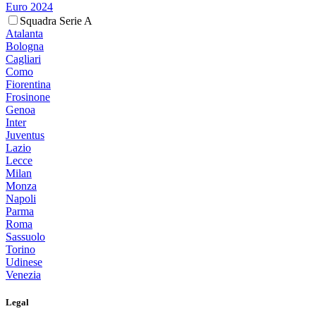
Euro 2024
Squadra Serie A
Atalanta
Bologna
Cagliari
Como
Fiorentina
Frosinone
Genoa
Inter
Juventus
Lazio
Lecce
Milan
Monza
Napoli
Parma
Roma
Sassuolo
Torino
Udinese
Venezia
Legal