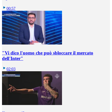
00:57
"Vi dico l'uomo che può sbloccare il mercato
dell'Inter"
02:03