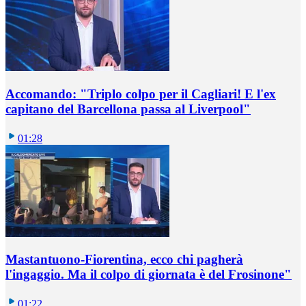
Accomando: "Triplo colpo per il Cagliari! E l'ex
capitano del Barcellona passa al Liverpool"
01:28
Mastantuono-Fiorentina, ecco chi pagherà
l'ingaggio. Ma il colpo di giornata è del Frosinone"
01:22