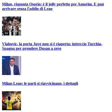
Milan, rispunta Osorio: è il jolly perfetto per Amorim. E può
arrivare senza l'addio di Leao
Vlahovic, la porta Juve non si è riaperta: intreccio Turchia-
Spagna per prendere Dusan a zero
Milan-Leao: le parti si riavvicinano, i dettagli