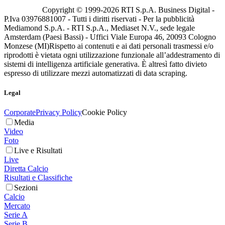
Copyright © 1999-
2026
RTI S.p.A. Business Digital -
P.Iva 03976881007 - Tutti i diritti riservati - Per la pubblicità
Mediamond S.p.A. - RTI S.p.A., Mediaset N.V., sede legale
Amsterdam (Paesi Bassi) - Uffici Viale Europa 46, 20093 Cologno
Monzese (MI)
Rispetto ai contenuti e ai dati personali trasmessi e/o
riprodotti è vietata ogni utilizzazione funzionale all’addestramento di
sistemi di intelligenza artificiale generativa. È altresì fatto divieto
espresso di utilizzare mezzi automatizzati di data scraping.
Legal
Corporate
Privacy Policy
Cookie Policy
Media
Video
Foto
Live e Risultati
Live
Diretta Calcio
Risultati e Classifiche
Sezioni
Calcio
Mercato
Serie A
Serie B