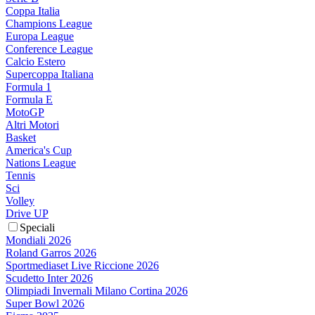
Coppa Italia
Champions League
Europa League
Conference League
Calcio Estero
Supercoppa Italiana
Formula 1
Formula E
MotoGP
Altri Motori
Basket
America's Cup
Nations League
Tennis
Sci
Volley
Drive UP
Speciali
Mondiali 2026
Roland Garros 2026
Sportmediaset Live Riccione 2026
Scudetto Inter 2026
Olimpiadi Invernali Milano Cortina 2026
Super Bowl 2026