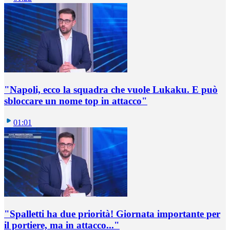
"Napoli, ecco la squadra che vuole Lukaku. E può
sbloccare un nome top in attacco"
01:01
"Spalletti ha due priorità! Giornata importante per
il portiere, ma in attacco..."