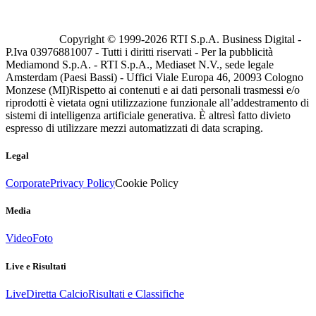
Copyright © 1999-
2026
RTI S.p.A. Business Digital -
P.Iva 03976881007 - Tutti i diritti riservati - Per la pubblicità
Mediamond S.p.A. - RTI S.p.A., Mediaset N.V., sede legale
Amsterdam (Paesi Bassi) - Uffici Viale Europa 46, 20093 Cologno
Monzese (MI)
Rispetto ai contenuti e ai dati personali trasmessi e/o
riprodotti è vietata ogni utilizzazione funzionale all’addestramento di
sistemi di intelligenza artificiale generativa. È altresì fatto divieto
espresso di utilizzare mezzi automatizzati di data scraping.
Legal
Corporate
Privacy Policy
Cookie Policy
Media
Video
Foto
Live e Risultati
Live
Diretta Calcio
Risultati e Classifiche