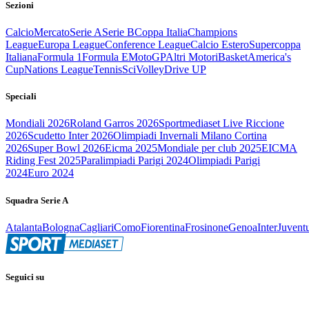
Sezioni
Calcio
Mercato
Serie A
Serie B
Coppa Italia
Champions
League
Europa League
Conference League
Calcio Estero
Supercoppa
Italiana
Formula 1
Formula E
MotoGP
Altri Motori
Basket
America's
Cup
Nations League
Tennis
Sci
Volley
Drive UP
Speciali
Mondiali 2026
Roland Garros 2026
Sportmediaset Live Riccione
2026
Scudetto Inter 2026
Olimpiadi Invernali Milano Cortina
2026
Super Bowl 2026
Eicma 2025
Mondiale per club 2025
EICMA
Riding Fest 2025
Paralimpiadi Parigi 2024
Olimpiadi Parigi
2024
Euro 2024
Squadra Serie A
Atalanta
Bologna
Cagliari
Como
Fiorentina
Frosinone
Genoa
Inter
Juvent
Seguici su