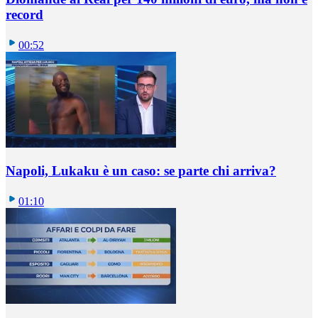
record
00:52
Napoli, Lukaku è un caso: se parte chi arriva?
01:10