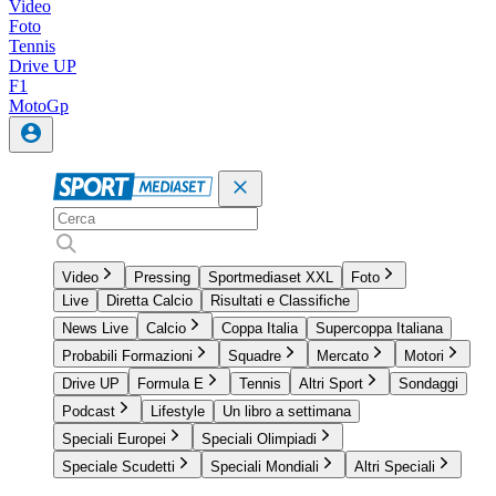
Video
Foto
Tennis
Drive UP
F1
MotoGp
Video
Pressing
Sportmediaset XXL
Foto
Live
Diretta Calcio
Risultati e Classifiche
News Live
Calcio
Coppa Italia
Supercoppa Italiana
Probabili Formazioni
Squadre
Mercato
Motori
Drive UP
Formula E
Tennis
Altri Sport
Sondaggi
Podcast
Lifestyle
Un libro a settimana
Speciali Europei
Speciali Olimpiadi
Speciale Scudetti
Speciali Mondiali
Altri Speciali