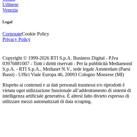
Udinese
Venezia
Legal
Corporate
Cookie Policy
Privacy Policy
Copyright © 1999-
2026
RTI S.p.A. Business Digital - P.Iva
03976881007 - Tutti i diritti riservati - Per la pubblicità Mediamond
S.p.A. - RTI S.p.A., Mediaset N.V., sede legale Amsterdam (Paesi
Bassi) - Uffici Viale Europa 46, 20093 Cologno Monzese (MI)
Rispetto ai contenuti e ai dati personali trasmessi e/o riprodotti è
vietata ogni utilizzazione funzionale all’addestramento di sistemi di
intelligenza artificiale generativa. È altresì fatto divieto espresso di
utilizzare mezzi automatizzati di data scraping.