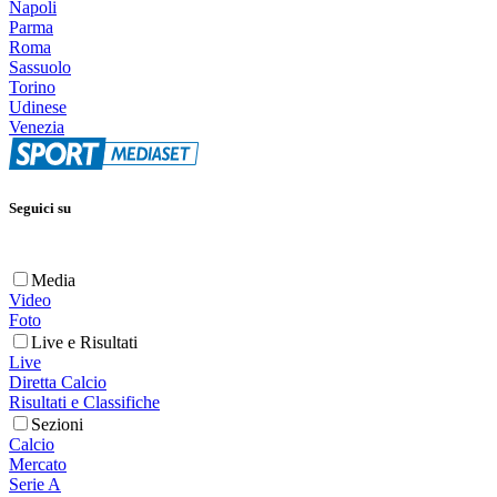
Napoli
Parma
Roma
Sassuolo
Torino
Udinese
Venezia
Seguici su
Media
Video
Foto
Live e Risultati
Live
Diretta Calcio
Risultati e Classifiche
Sezioni
Calcio
Mercato
Serie A