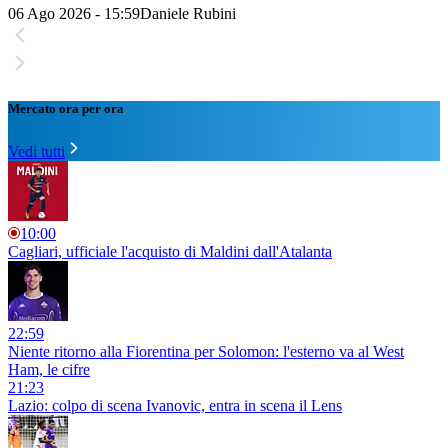
06 Ago 2026 - 15:59
Daniele Rubini
Mercato ora per ora
Vedi tutti
10:00
Cagliari, ufficiale l'acquisto di Maldini dall'Atalanta
22:59
Niente ritorno alla Fiorentina per Solomon: l'esterno va al West
Ham, le cifre
21:23
Lazio: colpo di scena Ivanovic, entra in scena il Lens