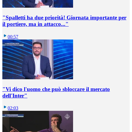
"Spalletti ha due priorità! Giornata importante per
il portiere, ma in attacco..."
00:57
"Vi dico l'uomo che può sbloccare il mercato
dell'Inter"
02:03