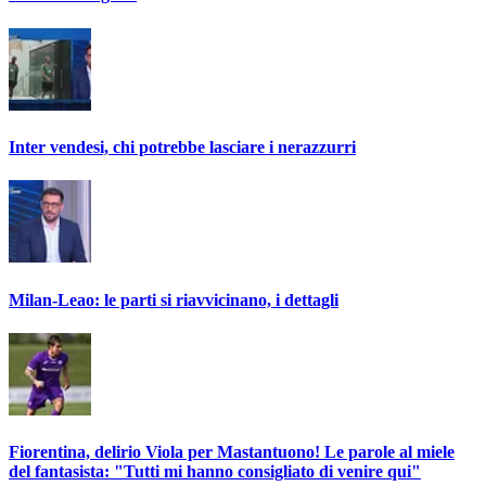
Inter vendesi, chi potrebbe lasciare i nerazzurri
Milan-Leao: le parti si riavvicinano, i dettagli
Fiorentina, delirio Viola per Mastantuono! Le parole al miele
del fantasista: "Tutti mi hanno consigliato di venire qui"