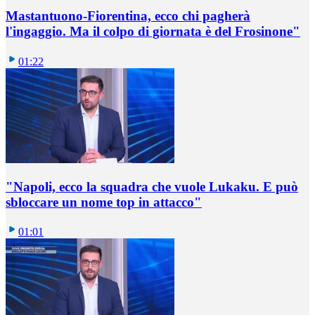
Mastantuono-Fiorentina, ecco chi pagherà
l'ingaggio. Ma il colpo di giornata è del Frosinone"
01:22
"Napoli, ecco la squadra che vuole Lukaku. E può
sbloccare un nome top in attacco"
01:01