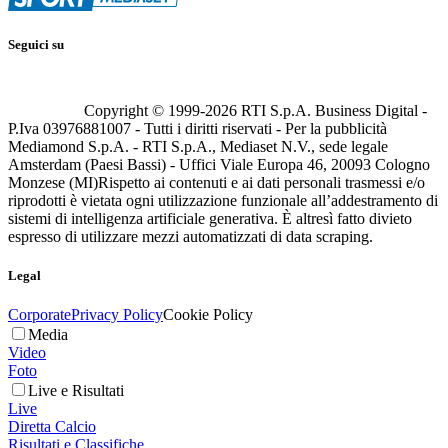
Seguici su
Copyright © 1999-
2026
RTI S.p.A. Business Digital -
P.Iva 03976881007 - Tutti i diritti riservati - Per la pubblicità
Mediamond S.p.A. - RTI S.p.A., Mediaset N.V., sede legale
Amsterdam (Paesi Bassi) - Uffici Viale Europa 46, 20093 Cologno
Monzese (MI)
Rispetto ai contenuti e ai dati personali trasmessi e/o
riprodotti è vietata ogni utilizzazione funzionale all’addestramento di
sistemi di intelligenza artificiale generativa. È altresì fatto divieto
espresso di utilizzare mezzi automatizzati di data scraping.
Legal
Corporate
Privacy Policy
Cookie Policy
Media
Video
Foto
Live e Risultati
Live
Diretta Calcio
Risultati e Classifiche