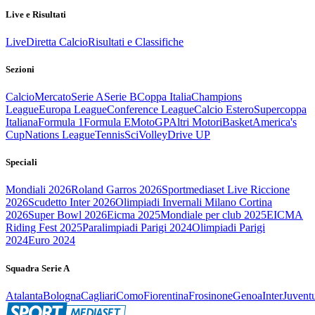
Live e Risultati
Live
Diretta Calcio
Risultati e Classifiche
Sezioni
Calcio
Mercato
Serie A
Serie B
Coppa Italia
Champions
League
Europa League
Conference League
Calcio Estero
Supercoppa
Italiana
Formula 1
Formula E
MotoGP
Altri Motori
Basket
America's
Cup
Nations League
Tennis
Sci
Volley
Drive UP
Speciali
Mondiali 2026
Roland Garros 2026
Sportmediaset Live Riccione
2026
Scudetto Inter 2026
Olimpiadi Invernali Milano Cortina
2026
Super Bowl 2026
Eicma 2025
Mondiale per club 2025
EICMA
Riding Fest 2025
Paralimpiadi Parigi 2024
Olimpiadi Parigi
2024
Euro 2024
Squadra Serie A
Atalanta
Bologna
Cagliari
Como
Fiorentina
Frosinone
Genoa
Inter
Juvent