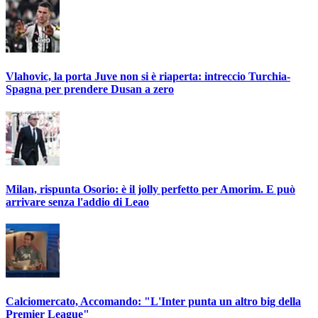
Vlahovic, la porta Juve non si è riaperta: intreccio Turchia-
Spagna per prendere Dusan a zero
Milan, rispunta Osorio: è il jolly perfetto per Amorim. E può
arrivare senza l'addio di Leao
Calciomercato, Accomando: "L'Inter punta un altro big della
Premier League"