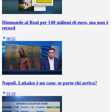
Diomande al Real per 140 milioni di euro, ma non è
record
00:52
Napoli, Lukaku è un caso: se parte chi arriva?
01:10