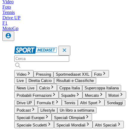
Video
Foto
Tennis
Drive UP
F1
MotoGp
Video
Pressing
Sportmediaset XXL
Foto
Live
Diretta Calcio
Risultati e Classifiche
News Live
Calcio
Coppa Italia
Supercoppa Italiana
Probabili Formazioni
Squadre
Mercato
Motori
Drive UP
Formula E
Tennis
Altri Sport
Sondaggi
Podcast
Lifestyle
Un libro a settimana
Speciali Europei
Speciali Olimpiadi
Speciale Scudetti
Speciali Mondiali
Altri Speciali