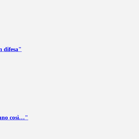
n difesa"
anno così…"