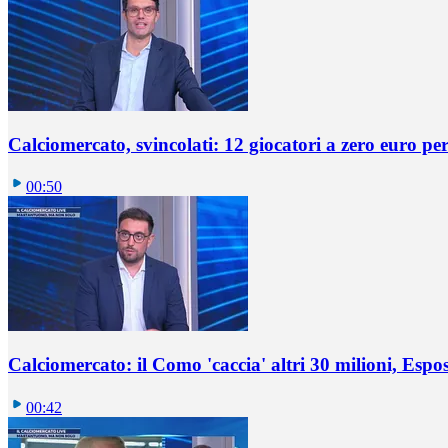
Calciomercato, svincolati: 12 giocatori a zero euro pe
00:50
Calciomercato: il Como 'caccia' altri 30 milioni, Espos
00:42