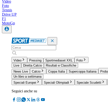
Video
Foto
Tennis
Drive UP
F1
MotoGp
Video
Pressing
Sportmediaset XXL
Foto
Live
Diretta Calcio
Risultati e Classifiche
News Live
Calcio
Coppa Italia
Supercoppa Italiana
Proba
Un libro a settimana
Speciali Europei
Speciali Olimpiadi
Speciale Scudetti
Seguici anche su