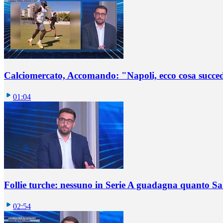
Calciomercato, Accomando: "Napoli, ecco cosa succ
01:04
Follie turche: nessuno in Serie A guadagna quanto S
02:54