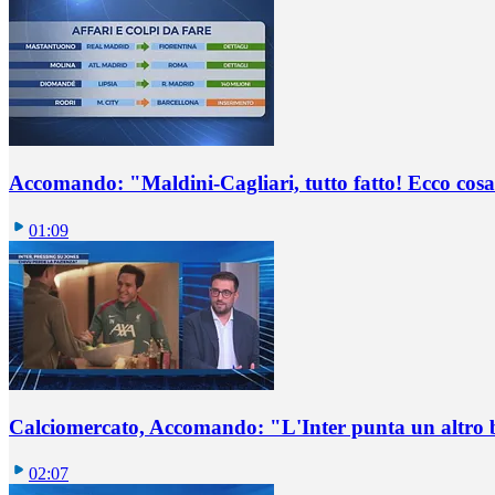
Accomando: "Maldini-Cagliari, tutto fatto! Ecco cosa
01:09
Calciomercato, Accomando: "L'Inter punta un altro 
02:07