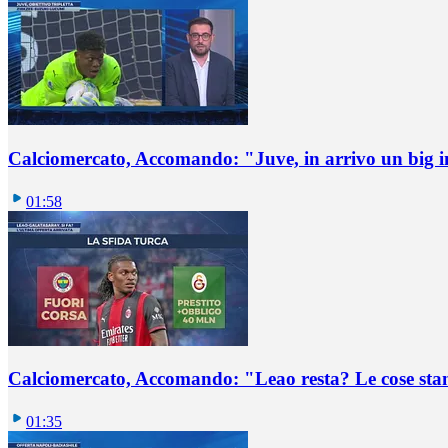
Calciomercato, Accomando: "Juve, in arrivo un big i
01:58
Calciomercato, Accomando: "Leao resta? Le cose st
01:35