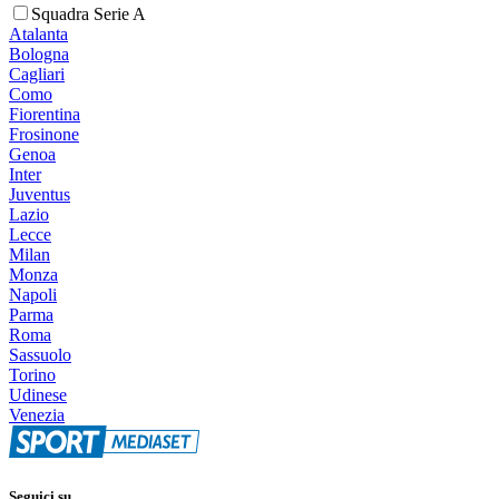
Squadra Serie A
Atalanta
Bologna
Cagliari
Como
Fiorentina
Frosinone
Genoa
Inter
Juventus
Lazio
Lecce
Milan
Monza
Napoli
Parma
Roma
Sassuolo
Torino
Udinese
Venezia
Seguici su