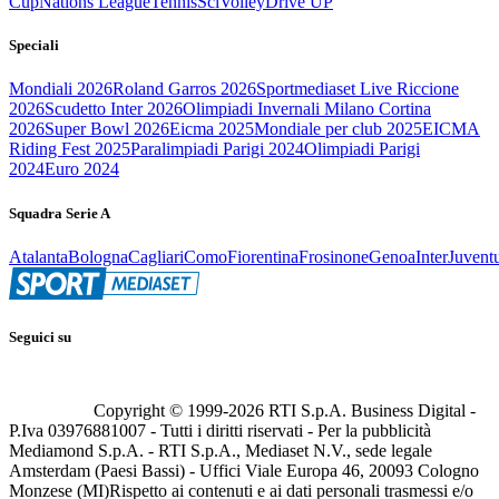
Cup
Nations League
Tennis
Sci
Volley
Drive UP
Speciali
Mondiali 2026
Roland Garros 2026
Sportmediaset Live Riccione
2026
Scudetto Inter 2026
Olimpiadi Invernali Milano Cortina
2026
Super Bowl 2026
Eicma 2025
Mondiale per club 2025
EICMA
Riding Fest 2025
Paralimpiadi Parigi 2024
Olimpiadi Parigi
2024
Euro 2024
Squadra Serie A
Atalanta
Bologna
Cagliari
Como
Fiorentina
Frosinone
Genoa
Inter
Juvent
Seguici su
Copyright © 1999-
2026
RTI S.p.A. Business Digital -
P.Iva 03976881007 - Tutti i diritti riservati - Per la pubblicità
Mediamond S.p.A. - RTI S.p.A., Mediaset N.V., sede legale
Amsterdam (Paesi Bassi) - Uffici Viale Europa 46, 20093 Cologno
Monzese (MI)
Rispetto ai contenuti e ai dati personali trasmessi e/o