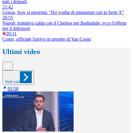
tutti i dettagli
21:42
Genoa, Sow si presenta: "Ho voglia di misurarmi con la Serie A"
20:55
Napoli, trattativa calda con il Chelsea per Badiashile: ecco l'offerta
per il difensore
20:31
Como, ufficiale l'arrivo in prestito di Yan Couto
Ultimi video
Vedi tutti
01:58