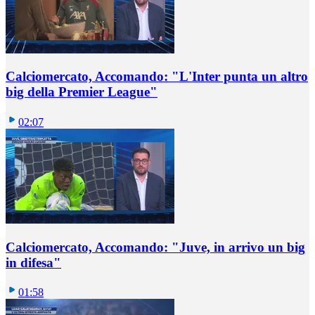
Calciomercato, Accomando: "L'Inter punta un altro
big della Premier League"
02:07
Calciomercato, Accomando: "Juve, in arrivo un big
in difesa"
01:58