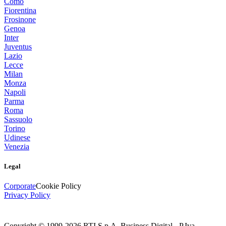
Como
Fiorentina
Frosinone
Genoa
Inter
Juventus
Lazio
Lecce
Milan
Monza
Napoli
Parma
Roma
Sassuolo
Torino
Udinese
Venezia
Legal
Corporate
Cookie Policy
Privacy Policy
Copyright © 1999-
2026
RTI S.p.A. Business Digital - P.Iva