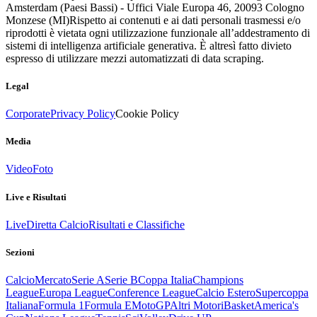
Amsterdam (Paesi Bassi) - Uffici Viale Europa 46, 20093 Cologno
Monzese (MI)
Rispetto ai contenuti e ai dati personali trasmessi e/o
riprodotti è vietata ogni utilizzazione funzionale all’addestramento di
sistemi di intelligenza artificiale generativa. È altresì fatto divieto
espresso di utilizzare mezzi automatizzati di data scraping.
Legal
Corporate
Privacy Policy
Cookie Policy
Media
Video
Foto
Live e Risultati
Live
Diretta Calcio
Risultati e Classifiche
Sezioni
Calcio
Mercato
Serie A
Serie B
Coppa Italia
Champions
League
Europa League
Conference League
Calcio Estero
Supercoppa
Italiana
Formula 1
Formula E
MotoGP
Altri Motori
Basket
America's