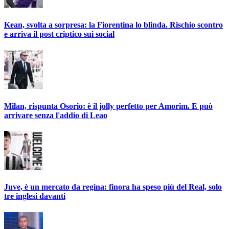
Kean, svolta a sorpresa: la Fiorentina lo blinda. Rischio scontro
e arriva il post criptico sui social
Milan, rispunta Osorio: è il jolly perfetto per Amorim. E può
arrivare senza l'addio di Leao
Juve, è un mercato da regina: finora ha speso più del Real, solo
tre inglesi davanti