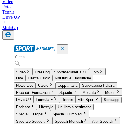
Video
Foto
Tennis
Drive UP
F1
MotoGp
Video
Pressing
Sportmediaset XXL
Foto
Live
Diretta Calcio
Risultati e Classifiche
News Live
Calcio
Coppa Italia
Supercoppa Italiana
Probabili Formazioni
Squadre
Mercato
Motori
Drive UP
Formula E
Tennis
Altri Sport
Sondaggi
Podcast
Lifestyle
Un libro a settimana
Speciali Europei
Speciali Olimpiadi
Speciale Scudetti
Speciali Mondiali
Altri Speciali