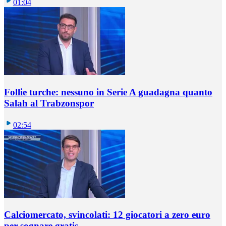
01:04
Follie turche: nessuno in Serie A guadagna quanto
Salah al Trabzonspor
02:54
Calciomercato, svincolati: 12 giocatori a zero euro
per sognare gratis