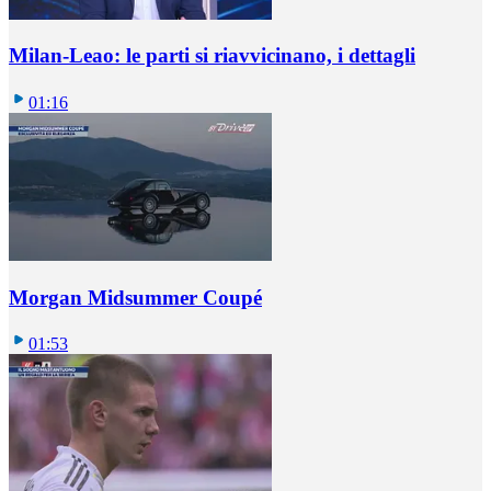
Milan-Leao: le parti si riavvicinano, i dettagli
01:16
Morgan Midsummer Coupé
01:53