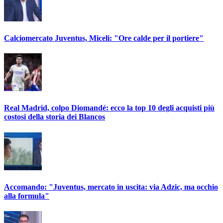
Calciomercato Juventus, Miceli: "Ore calde per il portiere"
Real Madrid, colpo Diomandé: ecco la top 10 degli acquisti più
costosi della storia dei Blancos
Accomando: "Juventus, mercato in uscita: via Adzic, ma occhio
alla formula"