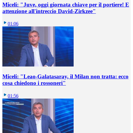
Miceli: "Juve, oggi giornata chiave per il portiere! E
attenzione all'intreccio David-Zirkzee"
01:06
Miceli: "Leao-Galatasaray, il Milan non tratta: ecco
cosa chiedono i rossoneri"
01:56