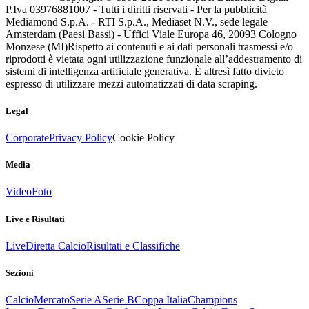
P.Iva 03976881007 - Tutti i diritti riservati - Per la pubblicità
Mediamond S.p.A. - RTI S.p.A., Mediaset N.V., sede legale
Amsterdam (Paesi Bassi) - Uffici Viale Europa 46, 20093 Cologno
Monzese (MI)
Rispetto ai contenuti e ai dati personali trasmessi e/o
riprodotti è vietata ogni utilizzazione funzionale all’addestramento di
sistemi di intelligenza artificiale generativa. È altresì fatto divieto
espresso di utilizzare mezzi automatizzati di data scraping.
Legal
Corporate
Privacy Policy
Cookie Policy
Media
Video
Foto
Live e Risultati
Live
Diretta Calcio
Risultati e Classifiche
Sezioni
Calcio
Mercato
Serie A
Serie B
Coppa Italia
Champions