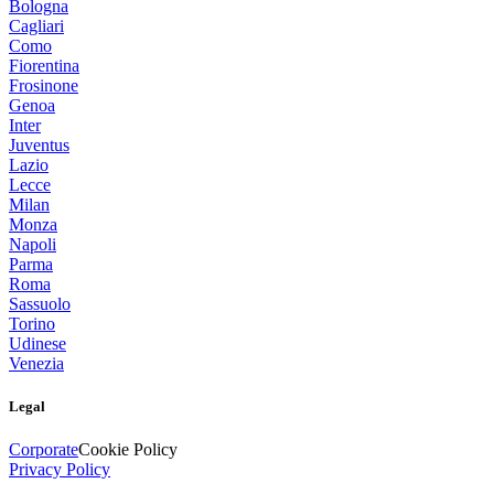
Bologna
Cagliari
Como
Fiorentina
Frosinone
Genoa
Inter
Juventus
Lazio
Lecce
Milan
Monza
Napoli
Parma
Roma
Sassuolo
Torino
Udinese
Venezia
Legal
Corporate
Cookie Policy
Privacy Policy