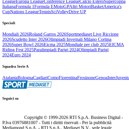
League
Europa League
Conference League
Calcio Estero
Supercoppa
Italiana
Formula 1
Formula E
MotoGP
Altri Motori
Basket
America's
Cup
Nations League
Tennis
Sci
Volley
Drive UP
Speciali
Mondiali 2026
Roland Garros 2026
Sportmediaset Live Riccione
2026
Scudetto Inter 2026
Olimpiadi Invernali Milano Cortina
2026
Super Bowl 2026
Eicma 2025
Mondiale per club 2025
EICMA
Riding Fest 2025
Paralimpiadi Parigi 2024
Olimpiadi Parigi
2024
Euro 2024
Squadra Serie A
Atalanta
Bologna
Cagliari
Como
Fiorentina
Frosinone
Genoa
Inter
Juvent
Seguici su
Copyright © 1999-
2026
RTI S.p.A. Business Digital -
P.Iva 03976881007 - Tutti i diritti riservati - Per la pubblicità
Mediamond S.p.A. - RTI S.p.A., Mediaset N.V., sede legale