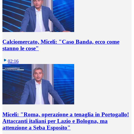
Calciomercato, Miceli: "Caso Banda, ecco come
stanno le cose"
02:16
Miceli: "Roma, operazione a tenaglia in Portogallo!
Attaccanti italiani per Lazio e Bologna, ma
attenzione a Seba Esposito"