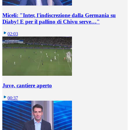
Miceli: "Inter, l'indiscrezione dalla Germania su
Diaby! E per il pallino di Chivu serve…"
02:03
Juve, cantiere aperto
00:37