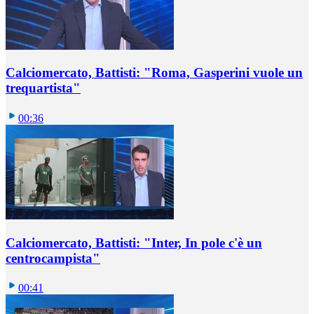
Calciomercato, Battisti: "Roma, Gasperini vuole un
trequartista"
00:36
Calciomercato, Battisti: "Inter, In pole c'è un
centrocampista"
00:41