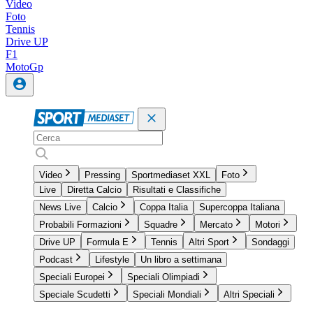
Video
Foto
Tennis
Drive UP
F1
MotoGp
Video
Pressing
Sportmediaset XXL
Foto
Live
Diretta Calcio
Risultati e Classifiche
News Live
Calcio
Coppa Italia
Supercoppa Italiana
Probabili Formazioni
Squadre
Mercato
Motori
Drive UP
Formula E
Tennis
Altri Sport
Sondaggi
Podcast
Lifestyle
Un libro a settimana
Speciali Europei
Speciali Olimpiadi
Speciale Scudetti
Speciali Mondiali
Altri Speciali