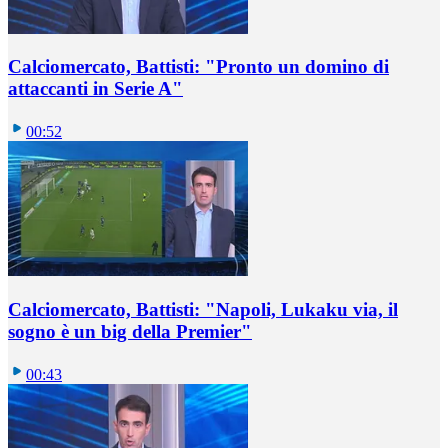
Calciomercato, Battisti: "Pronto un domino di
attaccanti in Serie A"
00:52
Calciomercato, Battisti: "Napoli, Lukaku via, il
sogno è un big della Premier"
00:43