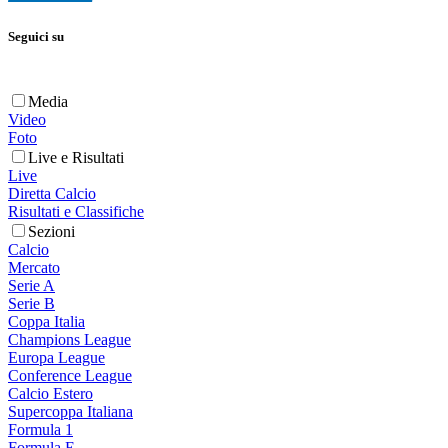
Seguici su
Media
Video
Foto
Live e Risultati
Live
Diretta Calcio
Risultati e Classifiche
Sezioni
Calcio
Mercato
Serie A
Serie B
Coppa Italia
Champions League
Europa League
Conference League
Calcio Estero
Supercoppa Italiana
Formula 1
Formula E