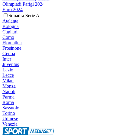
Olimpiadi Parigi 2024
Euro 2024
Squadra Serie A
Atalanta
Bologna
Cagliari
Como
Fiorentina
Frosinone
Genoa
Inter
Juventus
Lazio
Lecce
Milan
Monza
Napoli
Parma
Roma
Sassuolo
Torino
Udinese
Venezia