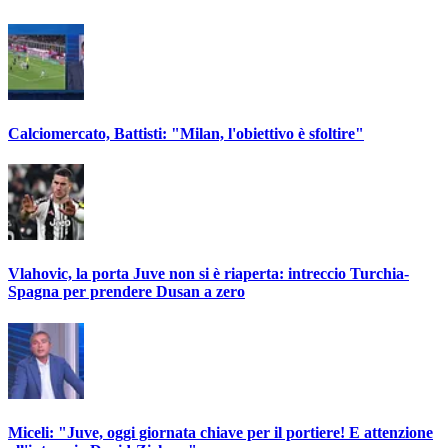
Calciomercato, Battisti: "Milan, l'obiettivo è sfoltire"
Vlahovic, la porta Juve non si è riaperta: intreccio Turchia-
Spagna per prendere Dusan a zero
Miceli: "Juve, oggi giornata chiave per il portiere! E attenzione