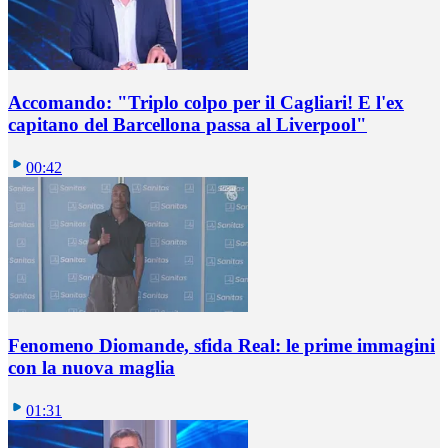
Accomando: "Triplo colpo per il Cagliari! E l'ex
capitano del Barcellona passa al Liverpool"
00:42
Fenomeno Diomande, sfida Real: le prime immagini
con la nuova maglia
01:31