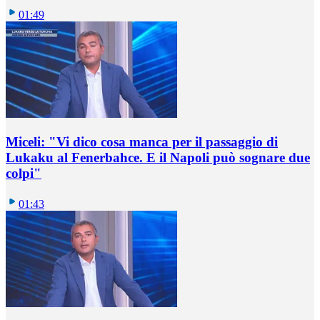
01:49
Miceli: "Vi dico cosa manca per il passaggio di
Lukaku al Fenerbahce. E il Napoli può sognare due
colpi"
01:43