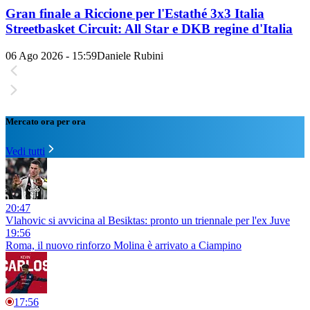
Gran finale a Riccione per l'Estathé 3x3 Italia
Streetbasket Circuit: All Star e DKB regine d'Italia
06 Ago 2026 - 15:59
Daniele Rubini
Mercato ora per ora
Vedi tutti
20:47
Vlahovic si avvicina al Besiktas: pronto un triennale per l'ex Juve
19:56
Roma, il nuovo rinforzo Molina è arrivato a Ciampino
17:56