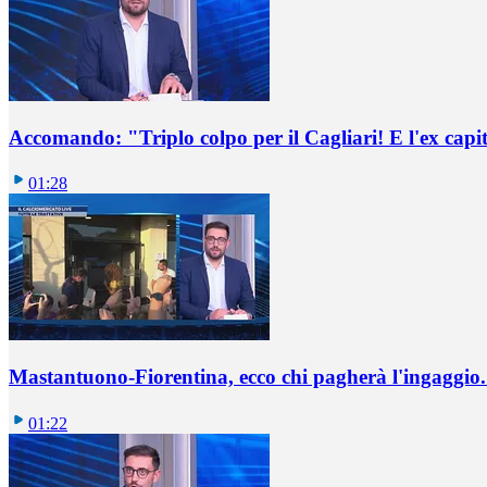
Accomando: "Triplo colpo per il Cagliari! E l'ex capi
01:28
Mastantuono-Fiorentina, ecco chi pagherà l'ingaggio. 
01:22