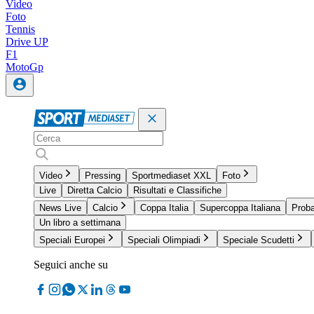
Video
Foto
Tennis
Drive UP
F1
MotoGp
Video
Pressing
Sportmediaset XXL
Foto
Live
Diretta Calcio
Risultati e Classifiche
News Live
Calcio
Coppa Italia
Supercoppa Italiana
Proba
Un libro a settimana
Speciali Europei
Speciali Olimpiadi
Speciale Scudetti
Seguici anche su