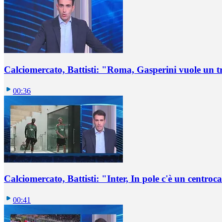
Calciomercato, Battisti: "Roma, Gasperini vuole un t
00:36
Calciomercato, Battisti: "Inter, In pole c'è un centro
00:41