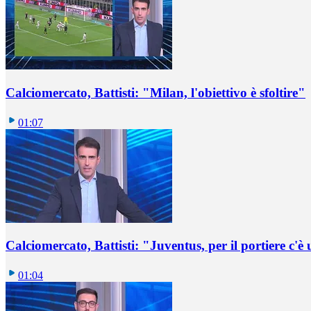
Calciomercato, Battisti: "Milan, l'obiettivo è sfoltire"
01:07
Calciomercato, Battisti: "Juventus, per il portiere c'
01:04