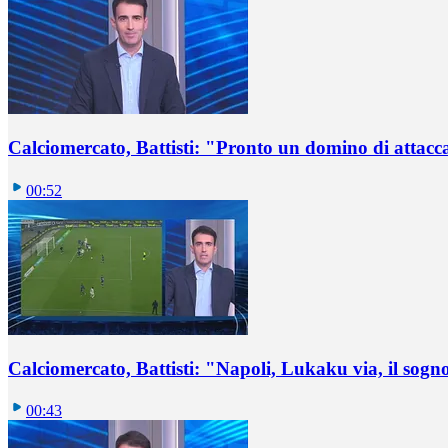
Calciomercato, Battisti: "Pronto un domino di attacca
00:52
Calciomercato, Battisti: "Napoli, Lukaku via, il sogn
00:43