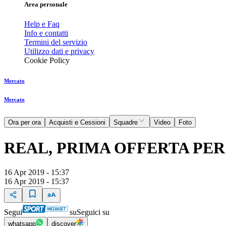
Area personale
Help e Faq
Info e contatti
Termini del servizio
Utilizzo dati e privacy
Cookie Policy
Mercato
Mercato
Ora per ora
Acquisti e Cessioni
Squadre
Video
Foto
REAL, PRIMA OFFERTA PER
16 Apr 2019 - 15:37
16 Apr 2019 - 15:37
Segui
su
Seguici su
whatsapp
discover