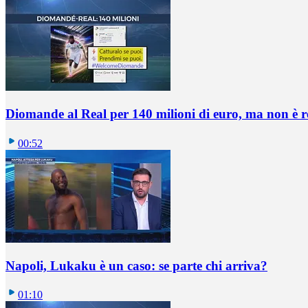
Diomande al Real per 140 milioni di euro, ma non è 
00:52
Napoli, Lukaku è un caso: se parte chi arriva?
01:10