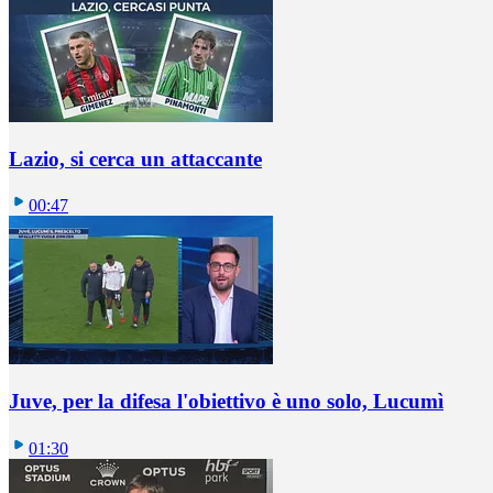
Lazio, si cerca un attaccante
00:47
Juve, per la difesa l'obiettivo è uno solo, Lucumì
01:30