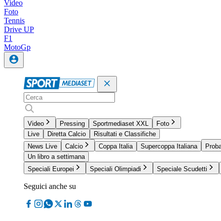
Video
Foto
Tennis
Drive UP
F1
MotoGp
Video
Pressing
Sportmediaset XXL
Foto
Live
Diretta Calcio
Risultati e Classifiche
News Live
Calcio
Coppa Italia
Supercoppa Italiana
Proba
Un libro a settimana
Speciali Europei
Speciali Olimpiadi
Speciale Scudetti
Seguici anche su