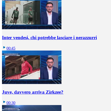
Inter vendesi, chi potrebbe lasciare i nerazzurri
00:45
Juve, davvero arriva Zirkzee?
00:30