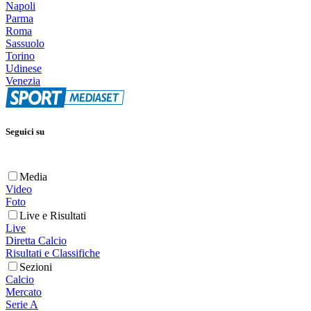
Napoli
Parma
Roma
Sassuolo
Torino
Udinese
Venezia
Seguici su
Media
Video
Foto
Live e Risultati
Live
Diretta Calcio
Risultati e Classifiche
Sezioni
Calcio
Mercato
Serie A