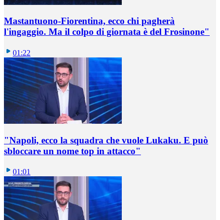
Mastantuono-Fiorentina, ecco chi pagherà
l'ingaggio. Ma il colpo di giornata è del Frosinone"
01:22
"Napoli, ecco la squadra che vuole Lukaku. E può
sbloccare un nome top in attacco"
01:01