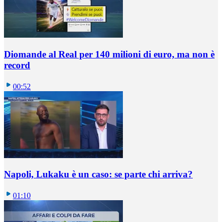
Diomande al Real per 140 milioni di euro, ma non è
record
00:52
Napoli, Lukaku è un caso: se parte chi arriva?
01:10