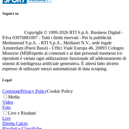
Seguici su
Copyright © 1999-
2026
RTI S.p.A. Business Digital -
P.Iva 03976881007 - Tutti i diritti riservati - Per la pubblicità
Mediamond S.p.A. - RTI S.p.A., Mediaset N.V., sede legale
Amsterdam (Paesi Bassi) - Uffici Viale Europa 46, 20093 Cologno
Monzese (MI)
Rispetto ai contenuti e ai dati personali trasmessi e/o
riprodotti è vietata ogni utilizzazione funzionale all’addestramento di
sistemi di intelligenza artificiale generativa. È altresì fatto divieto
espresso di utilizzare mezzi automatizzati di data scraping.
Legal
Corporate
Privacy Policy
Cookie Policy
Media
Video
Foto
Live e Risultati
Live
Diretta Calcio
Risultati e Classifiche