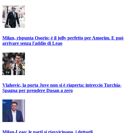
Milan, rispunta Osorio: è il jolly perfetto per Amorim. E può
arrivare senza l'addio di Leao
Vlahovic, la porta Juve non si è riaperta: intreccio Turchia-
Spagna per prendere Dusan a zero
Milan-Leao: le parti si riavvicinano, i dettagli