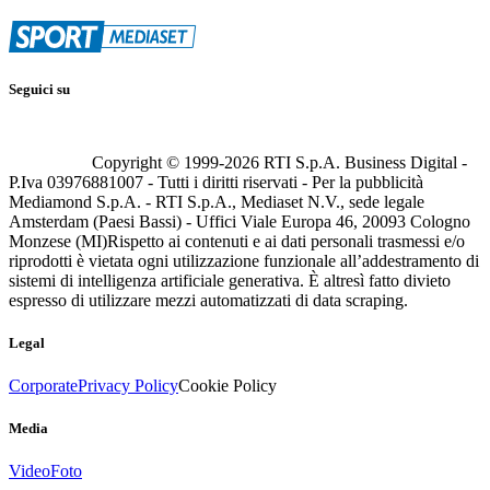
Seguici su
Copyright © 1999-
2026
RTI S.p.A. Business Digital -
P.Iva 03976881007 - Tutti i diritti riservati - Per la pubblicità
Mediamond S.p.A. - RTI S.p.A., Mediaset N.V., sede legale
Amsterdam (Paesi Bassi) - Uffici Viale Europa 46, 20093 Cologno
Monzese (MI)
Rispetto ai contenuti e ai dati personali trasmessi e/o
riprodotti è vietata ogni utilizzazione funzionale all’addestramento di
sistemi di intelligenza artificiale generativa. È altresì fatto divieto
espresso di utilizzare mezzi automatizzati di data scraping.
Legal
Corporate
Privacy Policy
Cookie Policy
Media
Video
Foto