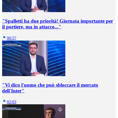
"Spalletti ha due priorità! Giornata importante per
il portiere, ma in attacco..."
00:57
"Vi dico l'uomo che può sbloccare il mercato
dell'Inter"
02:03