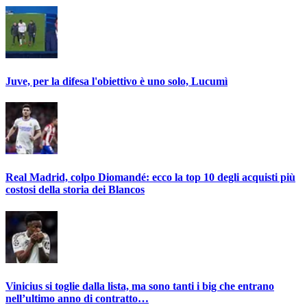
Juve, per la difesa l'obiettivo è uno solo, Lucumì
Real Madrid, colpo Diomandé: ecco la top 10 degli acquisti più
costosi della storia dei Blancos
Vinicius si toglie dalla lista, ma sono tanti i big che entrano
nell’ultimo anno di contratto…