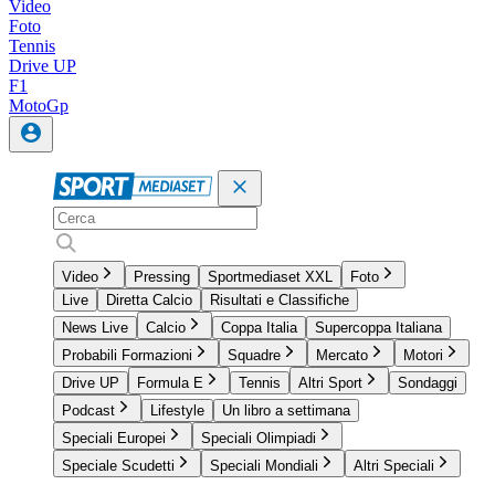
Video
Foto
Tennis
Drive UP
F1
MotoGp
Video
Pressing
Sportmediaset XXL
Foto
Live
Diretta Calcio
Risultati e Classifiche
News Live
Calcio
Coppa Italia
Supercoppa Italiana
Probabili Formazioni
Squadre
Mercato
Motori
Drive UP
Formula E
Tennis
Altri Sport
Sondaggi
Podcast
Lifestyle
Un libro a settimana
Speciali Europei
Speciali Olimpiadi
Speciale Scudetti
Speciali Mondiali
Altri Speciali