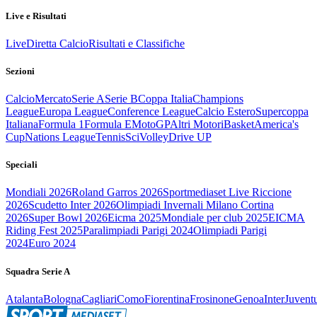
Live e Risultati
Live
Diretta Calcio
Risultati e Classifiche
Sezioni
Calcio
Mercato
Serie A
Serie B
Coppa Italia
Champions
League
Europa League
Conference League
Calcio Estero
Supercoppa
Italiana
Formula 1
Formula E
MotoGP
Altri Motori
Basket
America's
Cup
Nations League
Tennis
Sci
Volley
Drive UP
Speciali
Mondiali 2026
Roland Garros 2026
Sportmediaset Live Riccione
2026
Scudetto Inter 2026
Olimpiadi Invernali Milano Cortina
2026
Super Bowl 2026
Eicma 2025
Mondiale per club 2025
EICMA
Riding Fest 2025
Paralimpiadi Parigi 2024
Olimpiadi Parigi
2024
Euro 2024
Squadra Serie A
Atalanta
Bologna
Cagliari
Como
Fiorentina
Frosinone
Genoa
Inter
Juvent