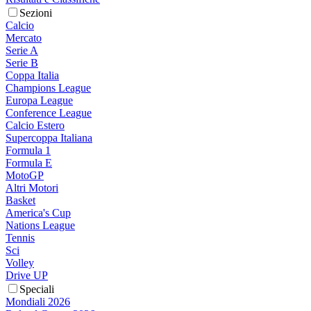
Sezioni
Calcio
Mercato
Serie A
Serie B
Coppa Italia
Champions League
Europa League
Conference League
Calcio Estero
Supercoppa Italiana
Formula 1
Formula E
MotoGP
Altri Motori
Basket
America's Cup
Nations League
Tennis
Sci
Volley
Drive UP
Speciali
Mondiali 2026