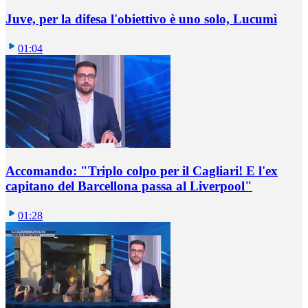
Juve, per la difesa l'obiettivo è uno solo, Lucumì
01:04
Accomando: "Triplo colpo per il Cagliari! E l'ex
capitano del Barcellona passa al Liverpool"
01:28