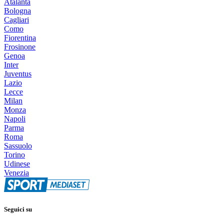
Atalanta
Bologna
Cagliari
Como
Fiorentina
Frosinone
Genoa
Inter
Juventus
Lazio
Lecce
Milan
Monza
Napoli
Parma
Roma
Sassuolo
Torino
Udinese
Venezia
Seguici su