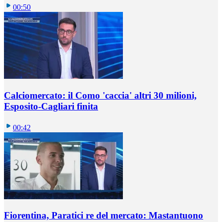
00:50
Calciomercato: il Como 'caccia' altri 30 milioni,
Esposito-Cagliari finita
00:42
Fiorentina, Paratici re del mercato: Mastantuono