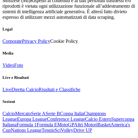
Monzese (MI)
Rispetto ai contenuti e ai dati personali trasmessi e/o
riprodotti è vietata ogni utilizzazione funzionale all’addestramento di
sistemi di intelligenza artificiale generativa. È altresì fatto divieto
espresso di utilizzare mezzi automatizzati di data scraping.
Legal
Corporate
Privacy Policy
Cookie Policy
Media
Video
Foto
Live e Risultati
Live
Diretta Calcio
Risultati e Classifiche
Sezioni
Calcio
Mercato
Serie A
Serie B
Coppa Italia
Champions
League
Europa League
Conference League
Calcio Estero
Supercoppa
Italiana
Formula 1
Formula E
MotoGP
Altri Motori
Basket
America's
Cup
Nations League
Tennis
Sci
Volley
Drive UP