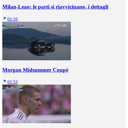
Milan-Leao: le parti si riavvicinano, i dettagli
01:16
Morgan Midsummer Coupé
01:53