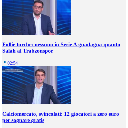
Follie turche: nessuno in Serie A guadagna quanto
Salah al Trabzonspor
02:54
Calciomercato, svincolati: 12 giocatori a zero euro
per sognare gratis