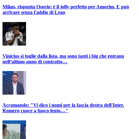
Milan, rispunta Osorio: è il jolly perfetto per Amorim. E può
arrivare senza l'addio di Leao
Vinicius si toglie dalla lista, ma sono tanti i big che entrano
nell’ultimo anno di contratto…
Accomando: "Vi dico i nomi per la fascia destra dell'Inter.
Romero cuoce a fuoco lento…"