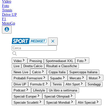
Video
Foto
Tennis
Drive UP
F1
MotoGp
Video
Pressing
Sportmediaset XXL
Foto
Live
Diretta Calcio
Risultati e Classifiche
News Live
Calcio
Coppa Italia
Supercoppa Italiana
Probabili Formazioni
Squadre
Mercato
Motori
Drive UP
Formula E
Tennis
Altri Sport
Sondaggi
Podcast
Lifestyle
Un libro a settimana
Speciali Europei
Speciali Olimpiadi
Speciale Scudetti
Speciali Mondiali
Altri Speciali