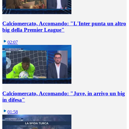
Calciomercato, Accomando: "L'Inter punta un altro
big della Premier League"
02:07
Calciomercato, Accomando: "Juve, in arrivo un big
in difesa"
01:58