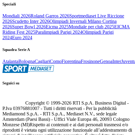
Speciali
Mondiali 2026
Roland Garros 2026
Sportmediaset Live Riccione
2026
Scudetto Inter 2026
Olimpiadi Invernali Milano Cortina
2026
Super Bowl 2026
Eicma 2025
Mondiale per club 2025
EICMA
Riding Fest 2025
Paralimpiadi Parigi 2024
Olimpiadi Parigi
2024
Euro 2024
Squadra Serie A
Atalanta
Bologna
Cagliari
Como
Fiorentina
Frosinone
Genoa
Inter
Juvent
Seguici su
Copyright © 1999-
2026
RTI S.p.A. Business Digital -
P.Iva 03976881007 - Tutti i diritti riservati - Per la pubblicità
Mediamond S.p.A. - RTI S.p.A., Mediaset N.V., sede legale
Amsterdam (Paesi Bassi) - Uffici Viale Europa 46, 20093 Cologno
Monzese (MI)
Rispetto ai contenuti e ai dati personali trasmessi e/o
riprodotti è vietata ogni utilizzazione funzionale all’addestramento di