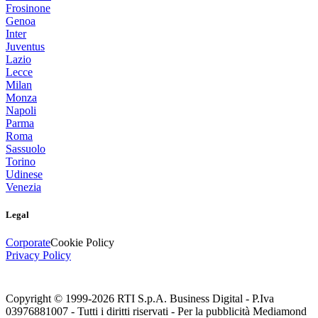
Frosinone
Genoa
Inter
Juventus
Lazio
Lecce
Milan
Monza
Napoli
Parma
Roma
Sassuolo
Torino
Udinese
Venezia
Legal
Corporate
Cookie Policy
Privacy Policy
Copyright © 1999-
2026
RTI S.p.A. Business Digital - P.Iva
03976881007 - Tutti i diritti riservati - Per la pubblicità Mediamond