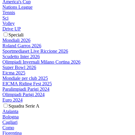
America's Cup
Nations League
Tennis
Sci
Volley
Drive UP
Speciali
Mondiali 2026
Roland Garros 2026
Sportmediaset Live Riccione 2026
Scudetto Inter 2026
Olimpiadi Invernali Milano Cortina 2026
Super Bowl 2026
Eicma 2025
Mondiale per club 2025
EICMA Riding Fest 2025
Paralimpiadi Parigi 2024
Olimpiadi Parigi 2024
Euro 2024
Squadra Serie A
Atalanta
Bologna
Cagliari
Como
Fiorentina