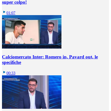
super colpo!
01:07
Calciomercato Inter: Romero in, Pavard out, le
specifiche
00:33