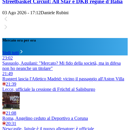
Streetbasket Circuit: All Star e DKB regine d'Italia
03 Ago 2026 - 17:12
Daniele Rubini
Mercato ora per ora
Vedi tutti
23:02
Sassuolo, Aquilani: "Mercato? Mi fido della società, ma in difesa
non ho neanche un titolare"
21:49
Ruggeri lascia l'Atletico Madrid: vicino il passaggio all'Aston Villa
21:39
Lecce, ufficiale la cessione di Früchtl al Salisburgo
21:08
Roma, Angelino ceduto al Deportivo a Coruna
20:31
Newcastle, Jaissle è il nuovo allenatore: è ufficiale