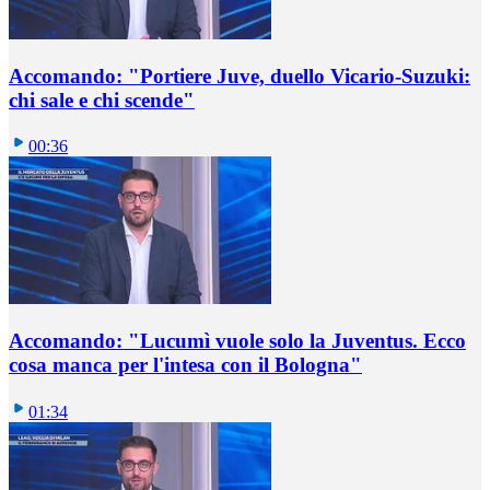
Accomando: "Portiere Juve, duello Vicario-Suzuki:
chi sale e chi scende"
00:36
Accomando: "Lucumì vuole solo la Juventus. Ecco
cosa manca per l'intesa con il Bologna"
01:34