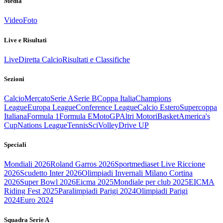
Media
Video
Foto
Live e Risultati
Live
Diretta Calcio
Risultati e Classifiche
Sezioni
Calcio
Mercato
Serie A
Serie B
Coppa Italia
Champions
League
Europa League
Conference League
Calcio Estero
Supercoppa
Italiana
Formula 1
Formula E
MotoGP
Altri Motori
Basket
America's
Cup
Nations League
Tennis
Sci
Volley
Drive UP
Speciali
Mondiali 2026
Roland Garros 2026
Sportmediaset Live Riccione
2026
Scudetto Inter 2026
Olimpiadi Invernali Milano Cortina
2026
Super Bowl 2026
Eicma 2025
Mondiale per club 2025
EICMA
Riding Fest 2025
Paralimpiadi Parigi 2024
Olimpiadi Parigi
2024
Euro 2024
Squadra Serie A