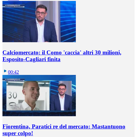
Calciomercato: il Como 'caccia' altri 30 milioni,
Esposito-Cagliari finita
00:42
Fiorentina, Paratici re del mercato: Mastantuono
super colpo!