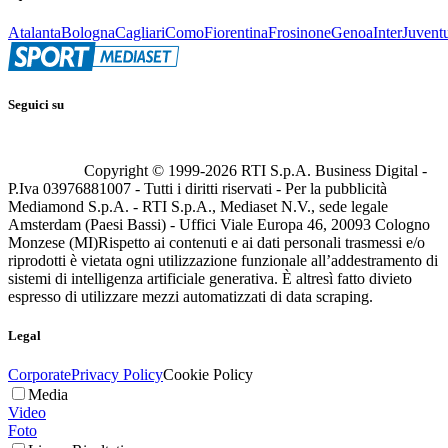
Atalanta
Bologna
Cagliari
Como
Fiorentina
Frosinone
Genoa
Inter
Juvent
Seguici su
Copyright © 1999-
2026
RTI S.p.A. Business Digital -
P.Iva 03976881007 - Tutti i diritti riservati - Per la pubblicità
Mediamond S.p.A. - RTI S.p.A., Mediaset N.V., sede legale
Amsterdam (Paesi Bassi) - Uffici Viale Europa 46, 20093 Cologno
Monzese (MI)
Rispetto ai contenuti e ai dati personali trasmessi e/o
riprodotti è vietata ogni utilizzazione funzionale all’addestramento di
sistemi di intelligenza artificiale generativa. È altresì fatto divieto
espresso di utilizzare mezzi automatizzati di data scraping.
Legal
Corporate
Privacy Policy
Cookie Policy
Media
Video
Foto