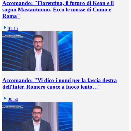
Accomando: "Fiorentina, il futuro di Kean e il
sogno Mastantuono. Ecco le mosse di Como e
Roma"
01:15
Accomando: "Vi dico i nomi per la fascia destra
dell'Inter. Romero cuoce a fuoco lento…"
00:50