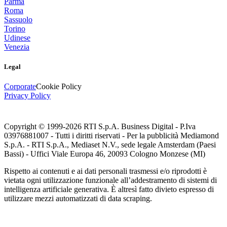
Parma
Roma
Sassuolo
Torino
Udinese
Venezia
Legal
Corporate
Cookie Policy
Privacy Policy
Copyright © 1999-
2026
RTI S.p.A. Business Digital - P.Iva
03976881007 - Tutti i diritti riservati - Per la pubblicità Mediamond
S.p.A. - RTI S.p.A., Mediaset N.V., sede legale Amsterdam (Paesi
Bassi) - Uffici Viale Europa 46, 20093 Cologno Monzese (MI)
Rispetto ai contenuti e ai dati personali trasmessi e/o riprodotti è
vietata ogni utilizzazione funzionale all’addestramento di sistemi di
intelligenza artificiale generativa. È altresì fatto divieto espresso di
utilizzare mezzi automatizzati di data scraping.