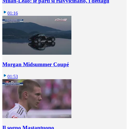
Milan-Leao: le parti si riavvicinano, i dettagli
01:16
Morgan Midsummer Coupé
01:53
Il sogno Mastantuono