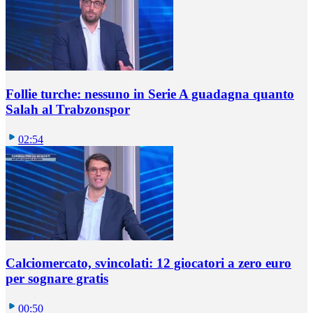
Follie turche: nessuno in Serie A guadagna quanto
Salah al Trabzonspor
02:54
Calciomercato, svincolati: 12 giocatori a zero euro
per sognare gratis
00:50