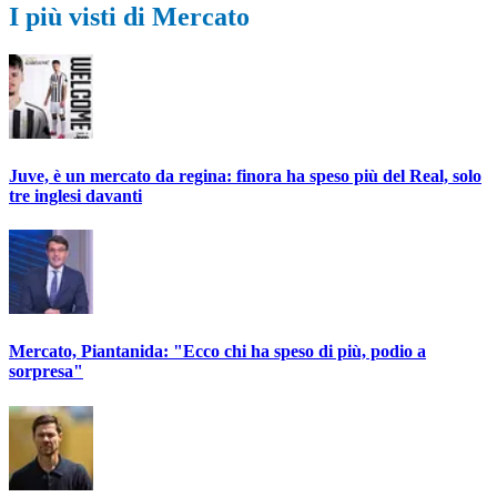
I più visti di Mercato
Juve, è un mercato da regina: finora ha speso più del Real, solo
tre inglesi davanti
Mercato, Piantanida: "Ecco chi ha speso di più, podio a
sorpresa"