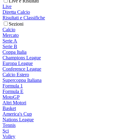
Live e Risultati
Live
Diretta Calcio
Risultati e Classifiche
Sezioni
Calcio
Mercato
Serie A
Serie B
Coppa Italia
Champions League
Europa League
Conference League
Calcio Estero
Supercoppa Italiana
Formula 1
Formula E
MotoGP
Altri Motori
Basket
America's Cup
Nations League
Tennis
Sci
Volley