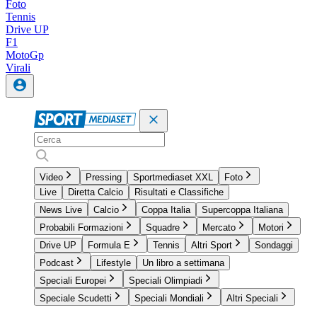
Foto
Tennis
Drive UP
F1
MotoGp
Virali
Video
Pressing
Sportmediaset XXL
Foto
Live
Diretta Calcio
Risultati e Classifiche
News Live
Calcio
Coppa Italia
Supercoppa Italiana
Probabili Formazioni
Squadre
Mercato
Motori
Drive UP
Formula E
Tennis
Altri Sport
Sondaggi
Podcast
Lifestyle
Un libro a settimana
Speciali Europei
Speciali Olimpiadi
Speciale Scudetti
Speciali Mondiali
Altri Speciali