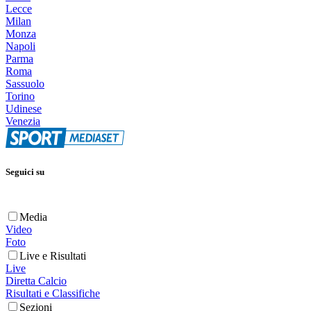
Lecce
Milan
Monza
Napoli
Parma
Roma
Sassuolo
Torino
Udinese
Venezia
Seguici su
Media
Video
Foto
Live e Risultati
Live
Diretta Calcio
Risultati e Classifiche
Sezioni