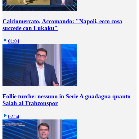
Calciomercato, Accomando: "Napoli, ecco cosa
succede con Lukaku"
01:04
Follie turche: nessuno in Serie A guadagna quanto
Salah al Trabzonspor
02:54