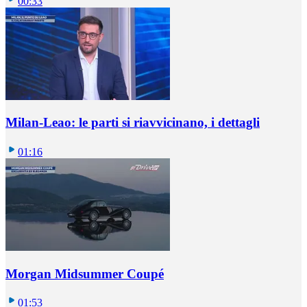
00:33
Milan-Leao: le parti si riavvicinano, i dettagli
01:16
Morgan Midsummer Coupé
01:53