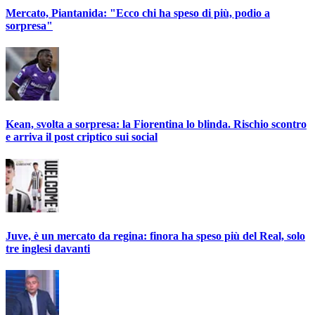
Mercato, Piantanida: "Ecco chi ha speso di più, podio a
sorpresa"
Kean, svolta a sorpresa: la Fiorentina lo blinda. Rischio scontro
e arriva il post criptico sui social
Juve, è un mercato da regina: finora ha speso più del Real, solo
tre inglesi davanti