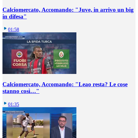
Calciomercato, Accomando: "Juve, in arrivo un big
in difesa"
01:58
Calciomercato, Accomando: "Leao resta? Le cose
stanno così…"
01:35