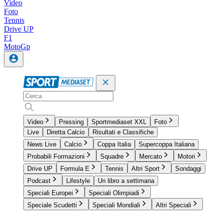
Video
Foto
Tennis
Drive UP
F1
MotoGp
Video
Pressing
Sportmediaset XXL
Foto
Live
Diretta Calcio
Risultati e Classifiche
News Live
Calcio
Coppa Italia
Supercoppa Italiana
Probabili Formazioni
Squadre
Mercato
Motori
Drive UP
Formula E
Tennis
Altri Sport
Sondaggi
Podcast
Lifestyle
Un libro a settimana
Speciali Europei
Speciali Olimpiadi
Speciale Scudetti
Speciali Mondiali
Altri Speciali