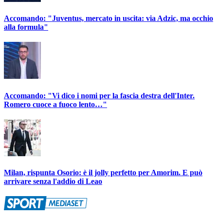
Accomando: "Juventus, mercato in uscita: via Adzic, ma occhio
alla formula"
Accomando: "Vi dico i nomi per la fascia destra dell'Inter.
Romero cuoce a fuoco lento…"
Milan, rispunta Osorio: è il jolly perfetto per Amorim. E può
arrivare senza l'addio di Leao