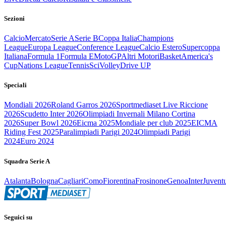
Sezioni
Calcio
Mercato
Serie A
Serie B
Coppa Italia
Champions
League
Europa League
Conference League
Calcio Estero
Supercoppa
Italiana
Formula 1
Formula E
MotoGP
Altri Motori
Basket
America's
Cup
Nations League
Tennis
Sci
Volley
Drive UP
Speciali
Mondiali 2026
Roland Garros 2026
Sportmediaset Live Riccione
2026
Scudetto Inter 2026
Olimpiadi Invernali Milano Cortina
2026
Super Bowl 2026
Eicma 2025
Mondiale per club 2025
EICMA
Riding Fest 2025
Paralimpiadi Parigi 2024
Olimpiadi Parigi
2024
Euro 2024
Squadra Serie A
Atalanta
Bologna
Cagliari
Como
Fiorentina
Frosinone
Genoa
Inter
Juvent
Seguici su