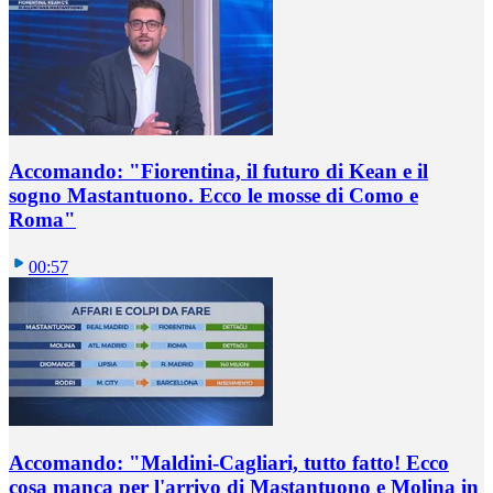
Accomando: "Fiorentina, il futuro di Kean e il
sogno Mastantuono. Ecco le mosse di Como e
Roma"
00:57
Accomando: "Maldini-Cagliari, tutto fatto! Ecco
cosa manca per l'arrivo di Mastantuono e Molina in