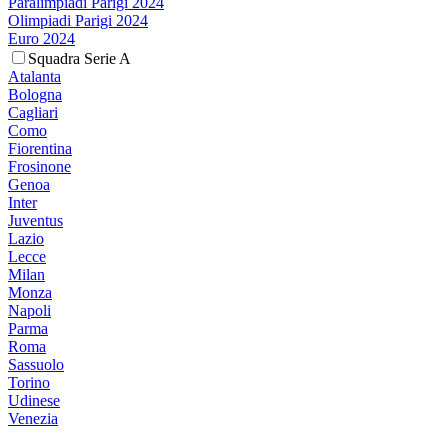
Paralimpiadi Parigi 2024
Olimpiadi Parigi 2024
Euro 2024
Squadra Serie A
Atalanta
Bologna
Cagliari
Como
Fiorentina
Frosinone
Genoa
Inter
Juventus
Lazio
Lecce
Milan
Monza
Napoli
Parma
Roma
Sassuolo
Torino
Udinese
Venezia