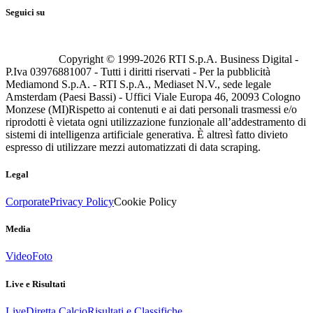
Seguici su
Copyright © 1999-
2026
RTI S.p.A. Business Digital -
P.Iva 03976881007 - Tutti i diritti riservati - Per la pubblicità
Mediamond S.p.A. - RTI S.p.A., Mediaset N.V., sede legale
Amsterdam (Paesi Bassi) - Uffici Viale Europa 46, 20093 Cologno
Monzese (MI)
Rispetto ai contenuti e ai dati personali trasmessi e/o
riprodotti è vietata ogni utilizzazione funzionale all’addestramento di
sistemi di intelligenza artificiale generativa. È altresì fatto divieto
espresso di utilizzare mezzi automatizzati di data scraping.
Legal
Corporate
Privacy Policy
Cookie Policy
Media
Video
Foto
Live e Risultati
Live
Diretta Calcio
Risultati e Classifiche