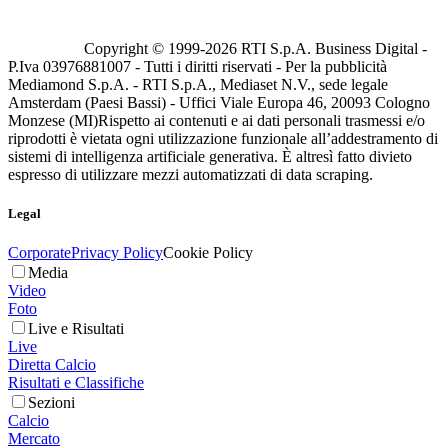
Copyright © 1999-
2026
RTI S.p.A. Business Digital -
P.Iva 03976881007 - Tutti i diritti riservati - Per la pubblicità
Mediamond S.p.A. - RTI S.p.A., Mediaset N.V., sede legale
Amsterdam (Paesi Bassi) - Uffici Viale Europa 46, 20093 Cologno
Monzese (MI)
Rispetto ai contenuti e ai dati personali trasmessi e/o
riprodotti è vietata ogni utilizzazione funzionale all’addestramento di
sistemi di intelligenza artificiale generativa. È altresì fatto divieto
espresso di utilizzare mezzi automatizzati di data scraping.
Legal
Corporate
Privacy Policy
Cookie Policy
Media
Video
Foto
Live e Risultati
Live
Diretta Calcio
Risultati e Classifiche
Sezioni
Calcio
Mercato