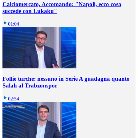
Calciomercato, Accomando: "Napoli, ecco cosa
succede con Lukaku"
01:04
Follie turche: nessuno in Serie A guadagna quanto
Salah al Trabzonspor
02:54