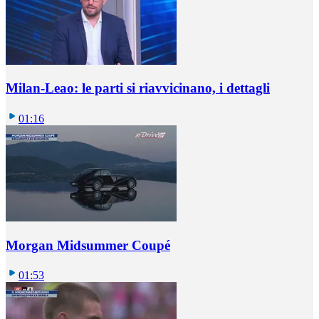
Milan-Leao: le parti si riavvicinano, i dettagli
01:16
Morgan Midsummer Coupé
01:53