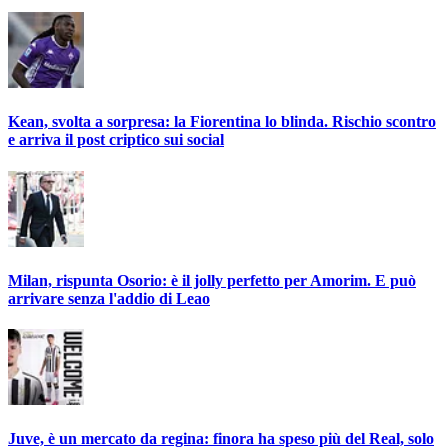
Kean, svolta a sorpresa: la Fiorentina lo blinda. Rischio scontro
e arriva il post criptico sui social
Milan, rispunta Osorio: è il jolly perfetto per Amorim. E può
arrivare senza l'addio di Leao
Juve, è un mercato da regina: finora ha speso più del Real, solo