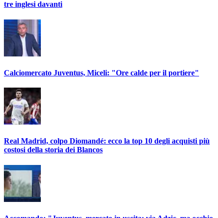
tre inglesi davanti
Calciomercato Juventus, Miceli: "Ore calde per il portiere"
Real Madrid, colpo Diomandé: ecco la top 10 degli acquisti più
costosi della storia dei Blancos