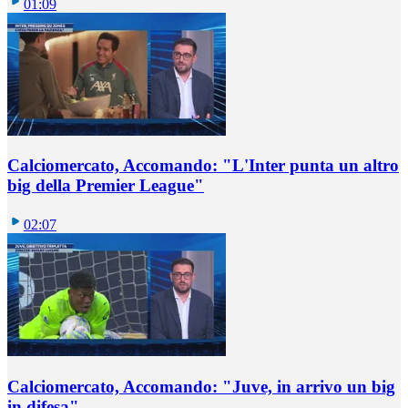
01:09
Calciomercato, Accomando: "L'Inter punta un altro
big della Premier League"
02:07
Calciomercato, Accomando: "Juve, in arrivo un big
in difesa"