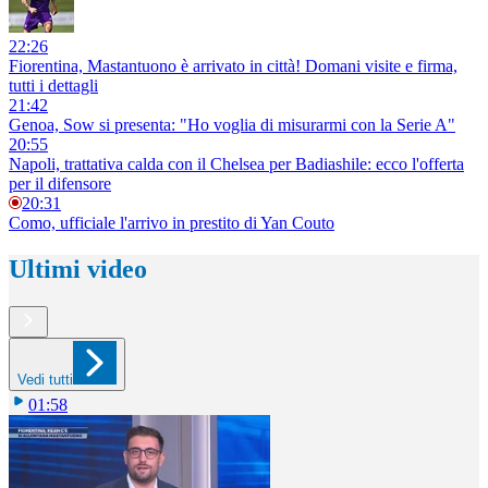
22:26
Fiorentina, Mastantuono è arrivato in città! Domani visite e firma,
tutti i dettagli
21:42
Genoa, Sow si presenta: "Ho voglia di misurarmi con la Serie A"
20:55
Napoli, trattativa calda con il Chelsea per Badiashile: ecco l'offerta
per il difensore
20:31
Como, ufficiale l'arrivo in prestito di Yan Couto
Ultimi video
Vedi tutti
01:58