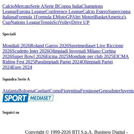
Calcio
Mercato
Serie A
Serie B
Coppa Italia
Champions
League
Europa League
Conference League
Calcio Estero
Supercoppa
Italiana
Formula 1
Formula E
MotoGP
Altri Motori
Basket
America's
Cup
Nations League
Tennis
Sci
Volley
Drive UP
Speciali
Mondiali 2026
Roland Garros 2026
Sportmediaset Live Riccione
2026
Scudetto Inter 2026
Olimpiadi Invernali Milano Cortina
2026
Super Bowl 2026
Eicma 2025
Mondiale per club 2025
EICMA
Riding Fest 2025
Paralimpiadi Parigi 2024
Olimpiadi Parigi
2024
Euro 2024
Squadra Serie A
Atalanta
Bologna
Cagliari
Como
Fiorentina
Frosinone
Genoa
Inter
Juvent
Seguici su
Copyright © 1999-
2026
RTI S.p.A. Business Digital -