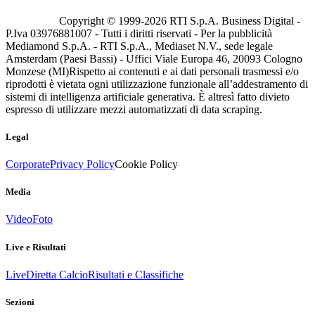
Copyright © 1999-
2026
RTI S.p.A. Business Digital -
P.Iva 03976881007 - Tutti i diritti riservati - Per la pubblicità
Mediamond S.p.A. - RTI S.p.A., Mediaset N.V., sede legale
Amsterdam (Paesi Bassi) - Uffici Viale Europa 46, 20093 Cologno
Monzese (MI)
Rispetto ai contenuti e ai dati personali trasmessi e/o
riprodotti è vietata ogni utilizzazione funzionale all’addestramento di
sistemi di intelligenza artificiale generativa. È altresì fatto divieto
espresso di utilizzare mezzi automatizzati di data scraping.
Legal
Corporate
Privacy Policy
Cookie Policy
Media
Video
Foto
Live e Risultati
Live
Diretta Calcio
Risultati e Classifiche
Sezioni