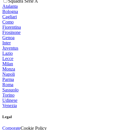
Squadra Serie A
Atalanta
Bologna
Cagliari
Como
Fiorentina
Frosinone
Genoa
Inter
Juventus
Lazio
Lecce
Milan
Monza
Napoli
Parma
Roma
Sassuolo
Torino
Udinese
Venezia
Legal
Corporate
Cookie Policy