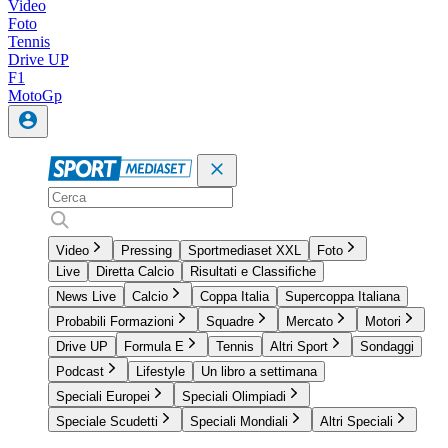
Video
Foto
Tennis
Drive UP
F1
MotoGp
Video
Pressing
Sportmediaset XXL
Foto
Live
Diretta Calcio
Risultati e Classifiche
News Live
Calcio
Coppa Italia
Supercoppa Italiana
Probabili Formazioni
Squadre
Mercato
Motori
Drive UP
Formula E
Tennis
Altri Sport
Sondaggi
Podcast
Lifestyle
Un libro a settimana
Speciali Europei
Speciali Olimpiadi
Speciale Scudetti
Speciali Mondiali
Altri Speciali