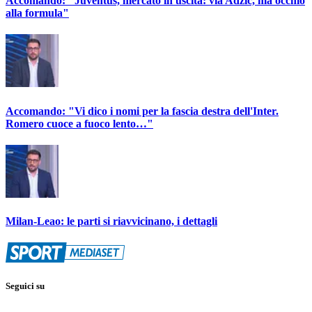
Accomando: "Juventus, mercato in uscita: via Adzic, ma occhio
alla formula"
Accomando: "Vi dico i nomi per la fascia destra dell'Inter.
Romero cuoce a fuoco lento…"
Milan-Leao: le parti si riavvicinano, i dettagli
Seguici su