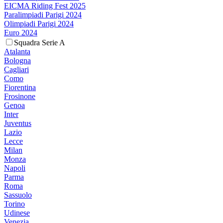
EICMA Riding Fest 2025
Paralimpiadi Parigi 2024
Olimpiadi Parigi 2024
Euro 2024
Squadra Serie A
Atalanta
Bologna
Cagliari
Como
Fiorentina
Frosinone
Genoa
Inter
Juventus
Lazio
Lecce
Milan
Monza
Napoli
Parma
Roma
Sassuolo
Torino
Udinese
Venezia