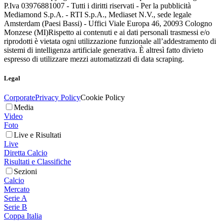
P.Iva 03976881007 - Tutti i diritti riservati - Per la pubblicità
Mediamond S.p.A. - RTI S.p.A., Mediaset N.V., sede legale
Amsterdam (Paesi Bassi) - Uffici Viale Europa 46, 20093 Cologno
Monzese (MI)
Rispetto ai contenuti e ai dati personali trasmessi e/o
riprodotti è vietata ogni utilizzazione funzionale all’addestramento di
sistemi di intelligenza artificiale generativa. È altresì fatto divieto
espresso di utilizzare mezzi automatizzati di data scraping.
Legal
Corporate
Privacy Policy
Cookie Policy
Media
Video
Foto
Live e Risultati
Live
Diretta Calcio
Risultati e Classifiche
Sezioni
Calcio
Mercato
Serie A
Serie B
Coppa Italia