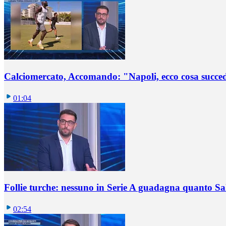
Calciomercato, Accomando: "Napoli, ecco cosa succ
01:04
Follie turche: nessuno in Serie A guadagna quanto S
02:54