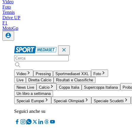
Video
Foto
Tennis
Drive UP
F1
MotoGp
Video
Pressing
Sportmediaset XXL
Foto
Live
Diretta Calcio
Risultati e Classifiche
News Live
Calcio
Coppa Italia
Supercoppa Italiana
Proba
Un libro a settimana
Speciali Europei
Speciali Olimpiadi
Speciale Scudetti
Seguici anche su