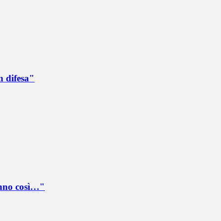
n difesa"
anno così…"