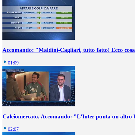
Accomando: "Maldini-Cagliari, tutto fatto! Ecco cosa
01:09
Calciomercato, Accomando: "L'Inter punta un altro 
02:07