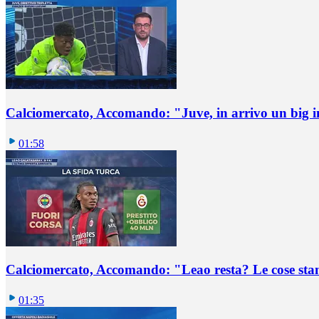
Calciomercato, Accomando: "Juve, in arrivo un big i
01:58
Calciomercato, Accomando: "Leao resta? Le cose st
01:35