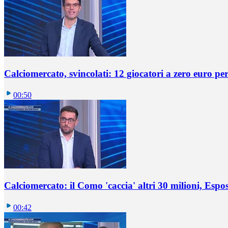
Calciomercato, svincolati: 12 giocatori a zero euro pe
00:50
Calciomercato: il Como 'caccia' altri 30 milioni, Espos
00:42