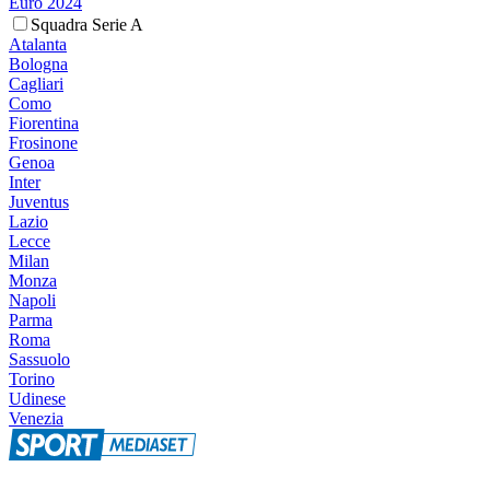
Euro 2024
Squadra Serie A
Atalanta
Bologna
Cagliari
Como
Fiorentina
Frosinone
Genoa
Inter
Juventus
Lazio
Lecce
Milan
Monza
Napoli
Parma
Roma
Sassuolo
Torino
Udinese
Venezia