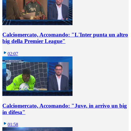
Calciomercato, Accomando: "L'Inter punta un altro
big della Premier League"
02:07
Calciomercato, Accomando: "Juve, in arrivo un big
in difesa"
01:58