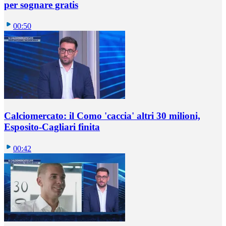
per sognare gratis
00:50
Calciomercato: il Como 'caccia' altri 30 milioni,
Esposito-Cagliari finita
00:42