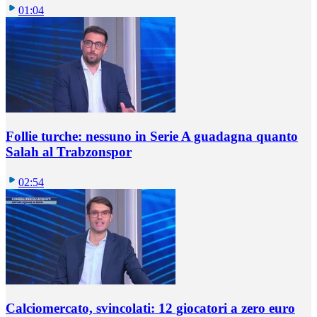
01:04
Follie turche: nessuno in Serie A guadagna quanto
Salah al Trabzonspor
02:54
Calciomercato, svincolati: 12 giocatori a zero euro