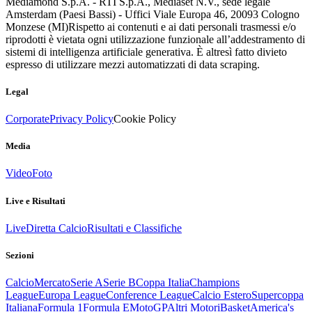
Mediamond S.p.A. - RTI S.p.A., Mediaset N.V., sede legale
Amsterdam (Paesi Bassi) - Uffici Viale Europa 46, 20093 Cologno
Monzese (MI)
Rispetto ai contenuti e ai dati personali trasmessi e/o
riprodotti è vietata ogni utilizzazione funzionale all’addestramento di
sistemi di intelligenza artificiale generativa. È altresì fatto divieto
espresso di utilizzare mezzi automatizzati di data scraping.
Legal
Corporate
Privacy Policy
Cookie Policy
Media
Video
Foto
Live e Risultati
Live
Diretta Calcio
Risultati e Classifiche
Sezioni
Calcio
Mercato
Serie A
Serie B
Coppa Italia
Champions
League
Europa League
Conference League
Calcio Estero
Supercoppa
Italiana
Formula 1
Formula E
MotoGP
Altri Motori
Basket
America's