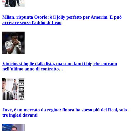
Milan, rispunta Osorio: è il jolly perfetto per Amorim. E può
arrivare senza l'addio di Leao
Vinicius si toglie dalla lista, ma sono tanti i big che entrano
nell’ultimo anno di contratto…
Juve, è un mercato da regina: finora ha speso più del Real, solo
tre inglesi davanti