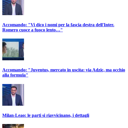
Accomando: "Vi dico i nomi per la fascia destra dell'Inter.
Romero cuoce a fuoco lento…"
Accomando: "Juventus, mercato in uscita: via Adzic, ma occhio
alla formula"
Milan-Leao: le parti si riavvicinano, i dettagli