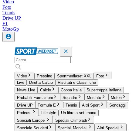
Video
Foto
Tennis
Drive UP
F1
MotoGp
Video
Pressing
Sportmediaset XXL
Foto
Live
Diretta Calcio
Risultati e Classifiche
News Live
Calcio
Coppa Italia
Supercoppa Italiana
Probabili Formazioni
Squadre
Mercato
Motori
Drive UP
Formula E
Tennis
Altri Sport
Sondaggi
Podcast
Lifestyle
Un libro a settimana
Speciali Europei
Speciali Olimpiadi
Speciale Scudetti
Speciali Mondiali
Altri Speciali