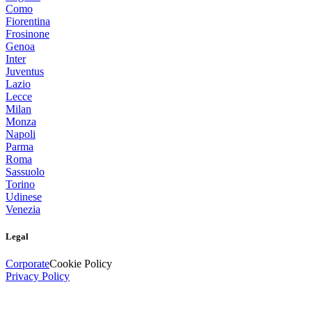
Como
Fiorentina
Frosinone
Genoa
Inter
Juventus
Lazio
Lecce
Milan
Monza
Napoli
Parma
Roma
Sassuolo
Torino
Udinese
Venezia
Legal
Corporate
Cookie Policy
Privacy Policy