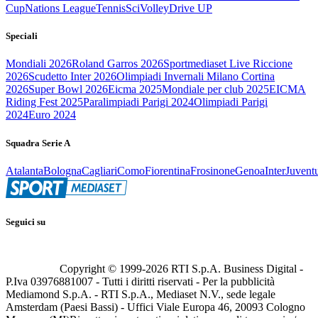
Cup
Nations League
Tennis
Sci
Volley
Drive UP
Speciali
Mondiali 2026
Roland Garros 2026
Sportmediaset Live Riccione
2026
Scudetto Inter 2026
Olimpiadi Invernali Milano Cortina
2026
Super Bowl 2026
Eicma 2025
Mondiale per club 2025
EICMA
Riding Fest 2025
Paralimpiadi Parigi 2024
Olimpiadi Parigi
2024
Euro 2024
Squadra Serie A
Atalanta
Bologna
Cagliari
Como
Fiorentina
Frosinone
Genoa
Inter
Juvent
Seguici su
Copyright © 1999-
2026
RTI S.p.A. Business Digital -
P.Iva 03976881007 - Tutti i diritti riservati - Per la pubblicità
Mediamond S.p.A. - RTI S.p.A., Mediaset N.V., sede legale
Amsterdam (Paesi Bassi) - Uffici Viale Europa 46, 20093 Cologno