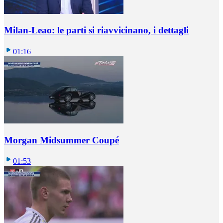
Milan-Leao: le parti si riavvicinano, i dettagli
01:16
Morgan Midsummer Coupé
01:53