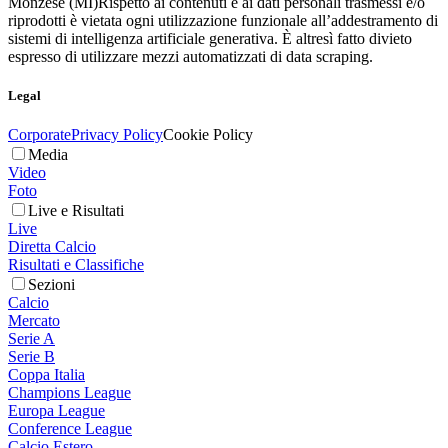
Monzese (MI)
Rispetto ai contenuti e ai dati personali trasmessi e/o
riprodotti è vietata ogni utilizzazione funzionale all’addestramento di
sistemi di intelligenza artificiale generativa. È altresì fatto divieto
espresso di utilizzare mezzi automatizzati di data scraping.
Legal
Corporate
Privacy Policy
Cookie Policy
Media
Video
Foto
Live e Risultati
Live
Diretta Calcio
Risultati e Classifiche
Sezioni
Calcio
Mercato
Serie A
Serie B
Coppa Italia
Champions League
Europa League
Conference League
Calcio Estero