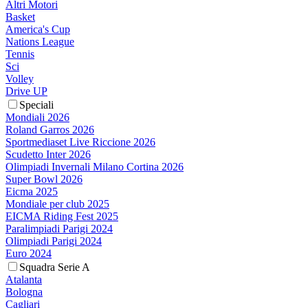
Altri Motori
Basket
America's Cup
Nations League
Tennis
Sci
Volley
Drive UP
Speciali
Mondiali 2026
Roland Garros 2026
Sportmediaset Live Riccione 2026
Scudetto Inter 2026
Olimpiadi Invernali Milano Cortina 2026
Super Bowl 2026
Eicma 2025
Mondiale per club 2025
EICMA Riding Fest 2025
Paralimpiadi Parigi 2024
Olimpiadi Parigi 2024
Euro 2024
Squadra Serie A
Atalanta
Bologna
Cagliari