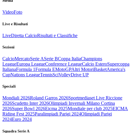
Media
Video
Foto
Live e Risultati
Live
Diretta Calcio
Risultati e Classifiche
Sezioni
Calcio
Mercato
Serie A
Serie B
Coppa Italia
Champions
League
Europa League
Conference League
Calcio Estero
Supercoppa
Italiana
Formula 1
Formula E
MotoGP
Altri Motori
Basket
America's
Cup
Nations League
Tennis
Sci
Volley
Drive UP
Speciali
Mondiali 2026
Roland Garros 2026
Sportmediaset Live Riccione
2026
Scudetto Inter 2026
Olimpiadi Invernali Milano Cortina
2026
Super Bowl 2026
Eicma 2025
Mondiale per club 2025
EICMA
Riding Fest 2025
Paralimpiadi Parigi 2024
Olimpiadi Parigi
2024
Euro 2024
Squadra Serie A