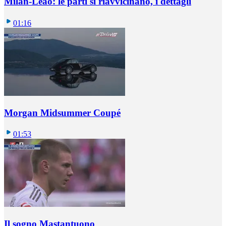
Milan-Leao: le parti si riavvicinano, i dettagli
01:16
Morgan Midsummer Coupé
01:53
Il sogno Mastantuono