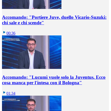
Accomando: "Portiere Juve, duello Vicario-Suzuki:
chi sale e chi scende"
00:36
Accomando: "Lucumì vuole solo la Juventus. Ecco
cosa manca per l'intesa con il Bologna"
01:34