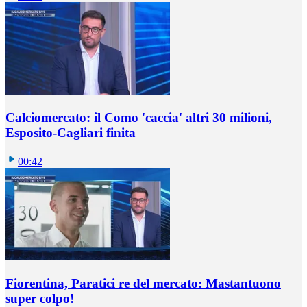
Calciomercato: il Como 'caccia' altri 30 milioni,
Esposito-Cagliari finita
00:42
Fiorentina, Paratici re del mercato: Mastantuono
super colpo!