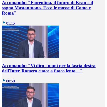
Accomando: "Fiorentina, il futuro di Kean e il
sogno Mastantuono. Ecco le mosse di Como e
Roma"
01:15
Accomando: "Vi dico i nomi per la fascia destra
dell'Inter. Romero cuoce a fuoco lento…"
00:50