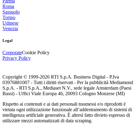
Parma
Roma
Sassuolo
Torino
Udinese
Venezia
Legal
Corporate
Cookie Policy
Privacy Policy
Copyright © 1999-
2026
RTI S.p.A. Business Digital - P.Iva
03976881007 - Tutti i diritti riservati - Per la pubblicità Mediamond
S.p.A. - RTI S.p.A., Mediaset N.V., sede legale Amsterdam (Paesi
Bassi) - Uffici Viale Europa 46, 20093 Cologno Monzese (MI)
Rispetto ai contenuti e ai dati personali trasmessi e/o riprodotti è
vietata ogni utilizzazione funzionale all’addestramento di sistemi di
intelligenza artificiale generativa. È altresì fatto divieto espresso di
utilizzare mezzi automatizzati di data scraping.