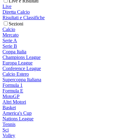
Live e Risultati
Live
Diretta Calcio
Risultati e Classifiche
Sezioni
Calcio
Mercato
Serie A
Serie B
Coppa Italia
Champions League
Europa League
Conference League
Calcio Estero
Supercoppa Italiana
Formula 1
Formula E
MotoGP
Altri Motori
Basket
America's Cup
Nations League
Tennis
Sci
Volley