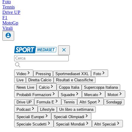
Foto
Tennis
Drive UP
F1
MotoGp
Virali
Video
Pressing
Sportmediaset XXL
Foto
Live
Diretta Calcio
Risultati e Classifiche
News Live
Calcio
Coppa Italia
Supercoppa Italiana
Probabili Formazioni
Squadre
Mercato
Motori
Drive UP
Formula E
Tennis
Altri Sport
Sondaggi
Podcast
Lifestyle
Un libro a settimana
Speciali Europei
Speciali Olimpiadi
Speciale Scudetti
Speciali Mondiali
Altri Speciali