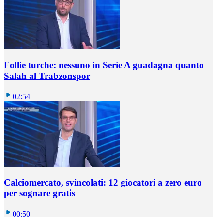
Follie turche: nessuno in Serie A guadagna quanto
Salah al Trabzonspor
02:54
Calciomercato, svincolati: 12 giocatori a zero euro
per sognare gratis
00:50