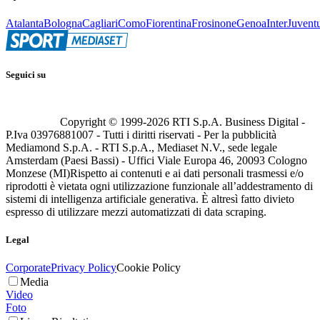
Atalanta
Bologna
Cagliari
Como
Fiorentina
Frosinone
Genoa
Inter
Juvent
Seguici su
Copyright © 1999-
2026
RTI S.p.A. Business Digital -
P.Iva 03976881007 - Tutti i diritti riservati - Per la pubblicità
Mediamond S.p.A. - RTI S.p.A., Mediaset N.V., sede legale
Amsterdam (Paesi Bassi) - Uffici Viale Europa 46, 20093 Cologno
Monzese (MI)
Rispetto ai contenuti e ai dati personali trasmessi e/o
riprodotti è vietata ogni utilizzazione funzionale all’addestramento di
sistemi di intelligenza artificiale generativa. È altresì fatto divieto
espresso di utilizzare mezzi automatizzati di data scraping.
Legal
Corporate
Privacy Policy
Cookie Policy
Media
Video
Foto