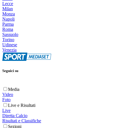
Lecce
Milan
Monza
Napoli
Parma
Roma
Sassuolo
Torino
Udinese
Venezia
Seguici su
Media
Video
Foto
Live e Risultati
Live
Diretta Calcio
Risultati e Classifiche
Sezioni