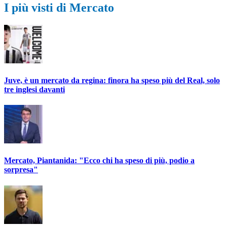
I più visti di Mercato
Juve, è un mercato da regina: finora ha speso più del Real, solo
tre inglesi davanti
Mercato, Piantanida: "Ecco chi ha speso di più, podio a
sorpresa"