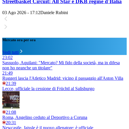
Streetbasket Circuit: All Star e DKB regine d'Italia
03 Ago 2026 - 17:12
Daniele Rubini
Mercato ora per ora
Vedi tutti
23:02
Sassuolo, Aquilani: "Mercato? Mi fido della società, ma in difesa
non ho neanche un titolare"
21:49
Ruggeri lascia l'Atletico Madrid: vicino il passaggio all'Aston Villa
21:39
Lecce, ufficiale la cessione di Früchtl al Salisburgo
21:08
Roma, Angelino ceduto al Deportivo a Coruna
20:31
Newcastle, Jaissle è il nuovo allenatore: è ufficiale