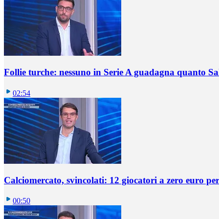
Follie turche: nessuno in Serie A guadagna quanto S
02:54
Calciomercato, svincolati: 12 giocatori a zero euro pe
00:50