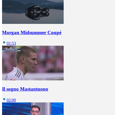
Morgan Midsummer Coupé
01:53
Il sogno Mastantuono
02:00