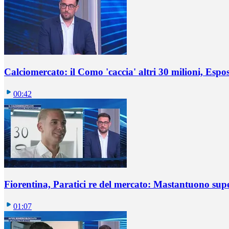
Calciomercato: il Como 'caccia' altri 30 milioni, Espos
00:42
Fiorentina, Paratici re del mercato: Mastantuono sup
01:07