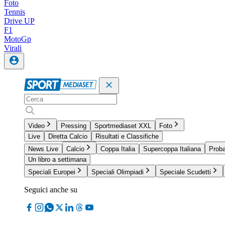
Foto
Tennis
Drive UP
F1
MotoGp
Virali
Video
Pressing
Sportmediaset XXL
Foto
Live
Diretta Calcio
Risultati e Classifiche
News Live
Calcio
Coppa Italia
Supercoppa Italiana
Proba
Un libro a settimana
Speciali Europei
Speciali Olimpiadi
Speciale Scudetti
Seguici anche su