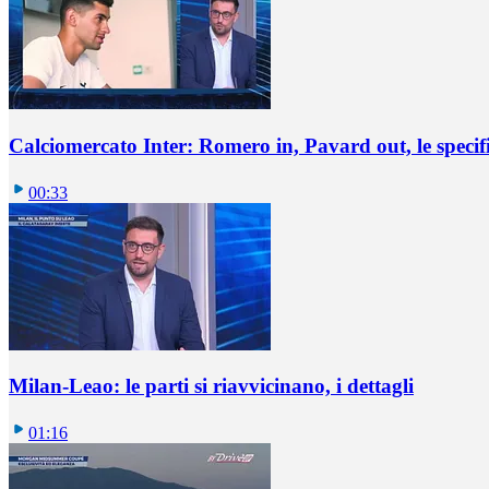
Calciomercato Inter: Romero in, Pavard out, le specif
00:33
Milan-Leao: le parti si riavvicinano, i dettagli
01:16