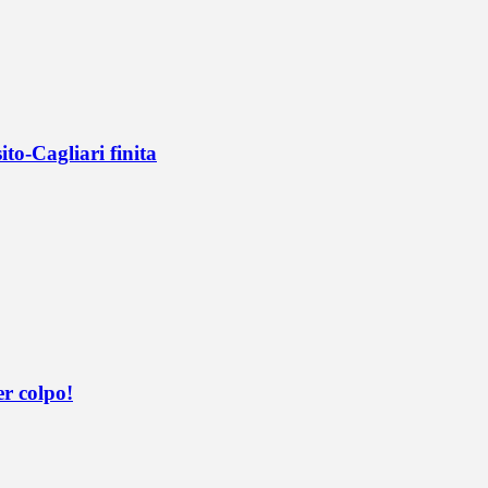
ito-Cagliari finita
er colpo!