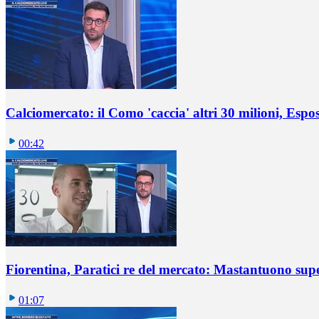
Calciomercato: il Como 'caccia' altri 30 milioni, Espos
00:42
Fiorentina, Paratici re del mercato: Mastantuono sup
01:07