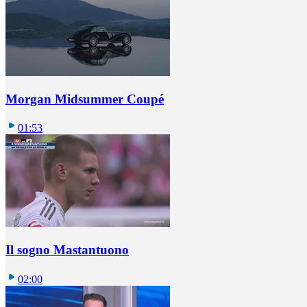
Morgan Midsummer Coupé
01:53
Il sogno Mastantuono
02:00