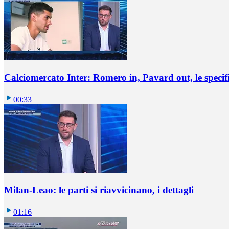
Calciomercato Inter: Romero in, Pavard out, le specif
00:33
Milan-Leao: le parti si riavvicinano, i dettagli
01:16