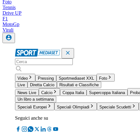
Foto
Tennis
Drive UP
F1
MotoGp
Virali
Video
Pressing
Sportmediaset XXL
Foto
Live
Diretta Calcio
Risultati e Classifiche
News Live
Calcio
Coppa Italia
Supercoppa Italiana
Proba
Un libro a settimana
Speciali Europei
Speciali Olimpiadi
Speciale Scudetti
Seguici anche su