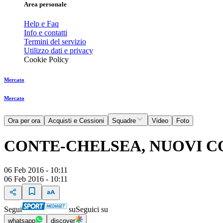
Area personale
Help e Faq
Info e contatti
Termini del servizio
Utilizzo dati e privacy
Cookie Policy
Mercato
Mercato
Ora per ora
Acquisti e Cessioni
Squadre
Video
Foto
CONTE-CHELSEA, NUOVI C
06 Feb 2016 - 10:11
06 Feb 2016 - 10:11
Segui
su
Seguici su
whatsapp
discover