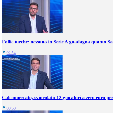
Follie turche: nessuno in Serie A guadagna quanto S
02:54
Calciomercato, svincolati: 12 giocatori a zero euro pe
00:50