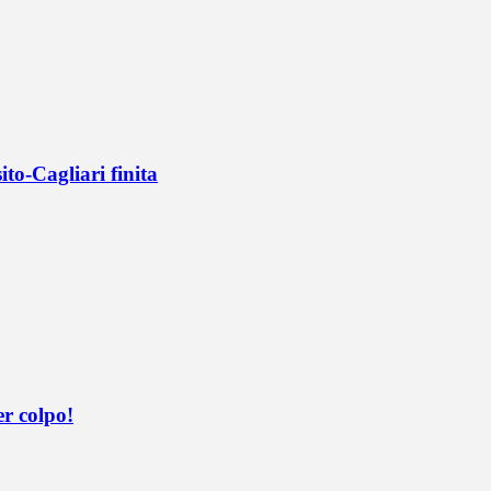
ito-Cagliari finita
er colpo!