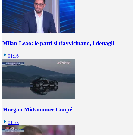
Milan-Leao: le parti si riavvicinano, i dettagli
01:16
Morgan Midsummer Coupé
01:53