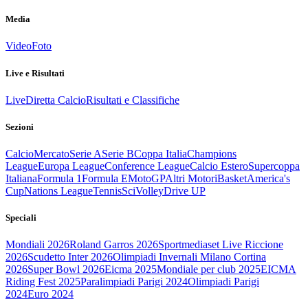
Media
Video
Foto
Live e Risultati
Live
Diretta Calcio
Risultati e Classifiche
Sezioni
Calcio
Mercato
Serie A
Serie B
Coppa Italia
Champions
League
Europa League
Conference League
Calcio Estero
Supercoppa
Italiana
Formula 1
Formula E
MotoGP
Altri Motori
Basket
America's
Cup
Nations League
Tennis
Sci
Volley
Drive UP
Speciali
Mondiali 2026
Roland Garros 2026
Sportmediaset Live Riccione
2026
Scudetto Inter 2026
Olimpiadi Invernali Milano Cortina
2026
Super Bowl 2026
Eicma 2025
Mondiale per club 2025
EICMA
Riding Fest 2025
Paralimpiadi Parigi 2024
Olimpiadi Parigi
2024
Euro 2024