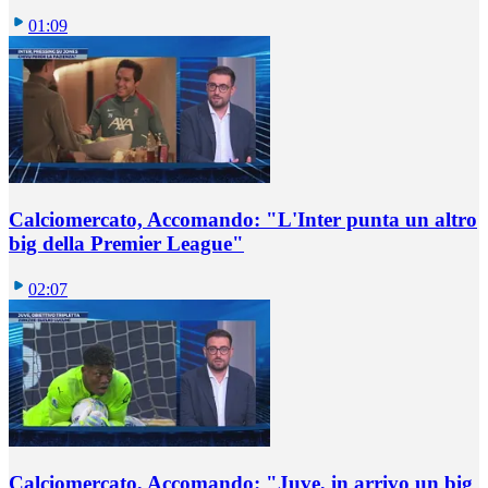
01:09
Calciomercato, Accomando: "L'Inter punta un altro
big della Premier League"
02:07
Calciomercato, Accomando: "Juve, in arrivo un big