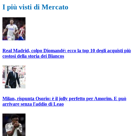
I più visti di Mercato
Real Madrid, colpo Diomandé: ecco la top 10 degli acquisti più
costosi della storia dei Blancos
Milan, rispunta Osorio: è il jolly perfetto per Amorim. E può
arrivare senza l'addio di Leao