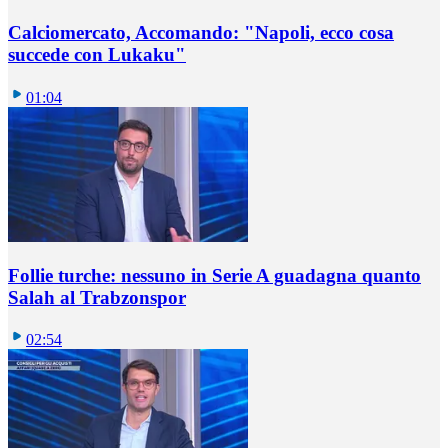
Calciomercato, Accomando: "Napoli, ecco cosa
succede con Lukaku"
01:04
Follie turche: nessuno in Serie A guadagna quanto
Salah al Trabzonspor
02:54