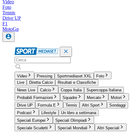
Video
Foto
Tennis
Drive UP
F1
MotoGp
Video
Pressing
Sportmediaset XXL
Foto
Live
Diretta Calcio
Risultati e Classifiche
News Live
Calcio
Coppa Italia
Supercoppa Italiana
Probabili Formazioni
Squadre
Mercato
Motori
Drive UP
Formula E
Tennis
Altri Sport
Sondaggi
Podcast
Lifestyle
Un libro a settimana
Speciali Europei
Speciali Olimpiadi
Speciale Scudetti
Speciali Mondiali
Altri Speciali