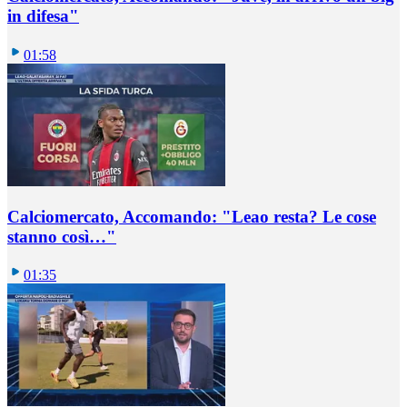
in difesa"
01:58
Calciomercato, Accomando: "Leao resta? Le cose
stanno così…"
01:35