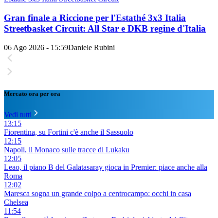
Gran finale a Riccione per l'Estathé 3x3 Italia
Streetbasket Circuit: All Star e DKB regine d'Italia
06 Ago 2026 - 15:59
Daniele Rubini
Mercato ora per ora
Vedi tutti
13:15
Fiorentina, su Fortini c'è anche il Sassuolo
12:15
Napoli, il Monaco sulle tracce di Lukaku
12:05
Leao, il piano B del Galatasaray gioca in Premier: piace anche alla
Roma
12:02
Maresca sogna un grande colpo a centrocampo: occhi in casa
Chelsea
11:54