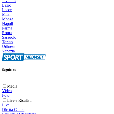
Juventus
Lazio
Lecce
Milan
Monza
Napoli
Parma
Roma
Sassuolo
Torino
Udinese
Venezia
Seguici su
Media
Video
Foto
Live e Risultati
Live
Diretta Calcio