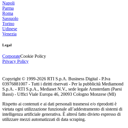
Napoli
Parma
Roma
Sassuolo
Torino
Udinese
Venezia
Legal
Corporate
Cookie Policy
Privacy Policy
Copyright © 1999-
2026
RTI S.p.A. Business Digital - P.Iva
03976881007 - Tutti i diritti riservati - Per la pubblicità Mediamond
S.p.A. - RTI S.p.A., Mediaset N.V., sede legale Amsterdam (Paesi
Bassi) - Uffici Viale Europa 46, 20093 Cologno Monzese (MI)
Rispetto ai contenuti e ai dati personali trasmessi e/o riprodotti è
vietata ogni utilizzazione funzionale all’addestramento di sistemi di
intelligenza artificiale generativa. È altresì fatto divieto espresso di
utilizzare mezzi automatizzati di data scraping.