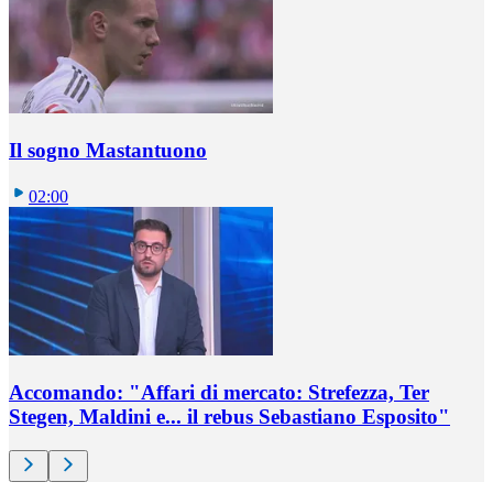
Il sogno Mastantuono
02:00
Accomando: "Affari di mercato: Strefezza, Ter
Stegen, Maldini e... il rebus Sebastiano Esposito"