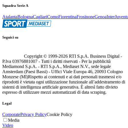
Squadra Serie A
Atalanta
Bologna
Cagliari
Como
Fiorentina
Frosinone
Genoa
Inter
Juvent
Seguici su
Copyright © 1999-
2026
RTI S.p.A. Business Digital -
P.Iva 03976881007 - Tutti i diritti riservati - Per la pubblicità
Mediamond S.p.A. - RTI S.p.A., Mediaset N.V., sede legale
Amsterdam (Paesi Bassi) - Uffici Viale Europa 46, 20093 Cologno
Monzese (MI)
Rispetto ai contenuti e ai dati personali trasmessi e/o
riprodotti è vietata ogni utilizzazione funzionale all’addestramento di
sistemi di intelligenza artificiale generativa. È altresì fatto divieto
espresso di utilizzare mezzi automatizzati di data scraping.
Legal
Corporate
Privacy Policy
Cookie Policy
Media
Video