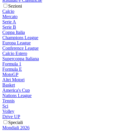
Risultati e Classifiche
Sezioni
Calcio
Mercato
Serie A
Serie B
Coppa Italia
Champions League
Europa League
Conference League
Calcio Estero
Supercoppa Italiana
Formula 1
Formula E
MotoGP
Altri Motori
Basket
America's Cup
Nations League
Tennis
Sci
Volley
Drive UP
Speciali
Mondiali 2026