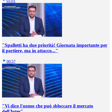
01:01
"Spalletti ha due priorità! Giornata importante per
il portiere, ma in attacco..."
00:57
"Vi dico l'uomo che può sbloccare il mercato
dell'Inter"