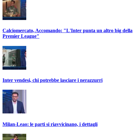
Calciomercato, Accomando: "L'Inter punta un altro big della
Premier League"
Inter vendesi, chi potrebbe lasciare i nerazzurri
Milan-Leao: le parti si riavvicinano, i dettagli