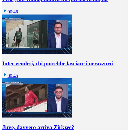
00:46
Inter vendesi, chi potrebbe lasciare i nerazzurri
00:45
Juve, davvero arriva Zirkzee?