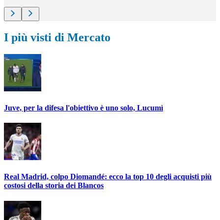
I più visti di Mercato
Juve, per la difesa l'obiettivo è uno solo, Lucumì
Real Madrid, colpo Diomandé: ecco la top 10 degli acquisti più
costosi della storia dei Blancos