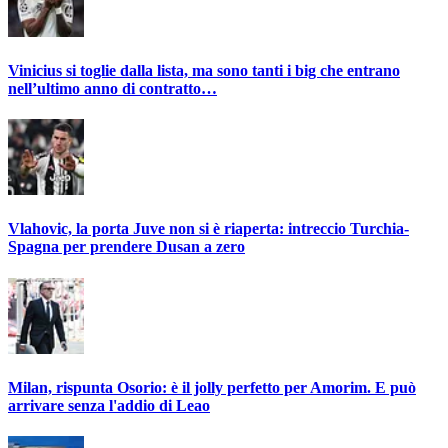
Vinicius si toglie dalla lista, ma sono tanti i big che entrano
nell’ultimo anno di contratto…
Vlahovic, la porta Juve non si è riaperta: intreccio Turchia-
Spagna per prendere Dusan a zero
Milan, rispunta Osorio: è il jolly perfetto per Amorim. E può
arrivare senza l'addio di Leao