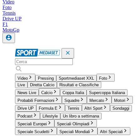
Video
Foto
Tennis
Drive UP
F1
MotoGp
Video
Pressing
Sportmediaset XXL
Foto
Live
Diretta Calcio
Risultati e Classifiche
News Live
Calcio
Coppa Italia
Supercoppa Italiana
Probabili Formazioni
Squadre
Mercato
Motori
Drive UP
Formula E
Tennis
Altri Sport
Sondaggi
Podcast
Lifestyle
Un libro a settimana
Speciali Europei
Speciali Olimpiadi
Speciale Scudetti
Speciali Mondiali
Altri Speciali