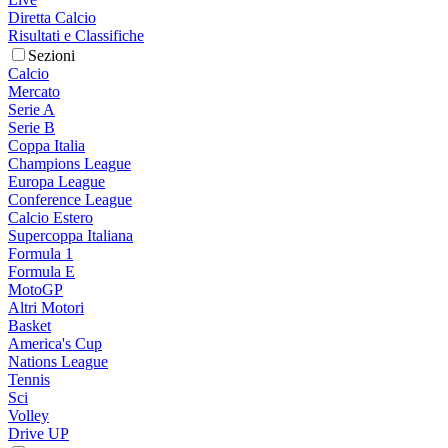
Diretta Calcio
Risultati e Classifiche
Sezioni
Calcio
Mercato
Serie A
Serie B
Coppa Italia
Champions League
Europa League
Conference League
Calcio Estero
Supercoppa Italiana
Formula 1
Formula E
MotoGP
Altri Motori
Basket
America's Cup
Nations League
Tennis
Sci
Volley
Drive UP