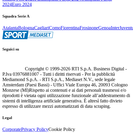
2024
Euro 2024
Squadra Serie A
Atalanta
Bologna
Cagliari
Como
Fiorentina
Frosinone
Genoa
Inter
Juvent
Seguici su
Copyright © 1999-
2026
RTI S.p.A. Business Digital -
P.Iva 03976881007 - Tutti i diritti riservati - Per la pubblicità
Mediamond S.p.A. - RTI S.p.A., Mediaset N.V., sede legale
Amsterdam (Paesi Bassi) - Uffici Viale Europa 46, 20093 Cologno
Monzese (MI)
Rispetto ai contenuti e ai dati personali trasmessi e/o
riprodotti è vietata ogni utilizzazione funzionale all’addestramento di
sistemi di intelligenza artificiale generativa. È altresì fatto divieto
espresso di utilizzare mezzi automatizzati di data scraping.
Legal
Corporate
Privacy Policy
Cookie Policy