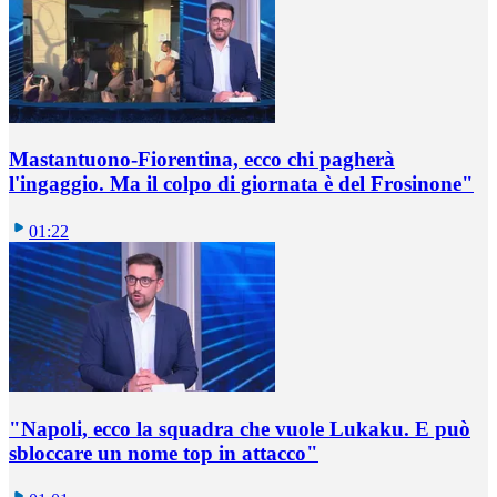
Mastantuono-Fiorentina, ecco chi pagherà
l'ingaggio. Ma il colpo di giornata è del Frosinone"
01:22
"Napoli, ecco la squadra che vuole Lukaku. E può
sbloccare un nome top in attacco"