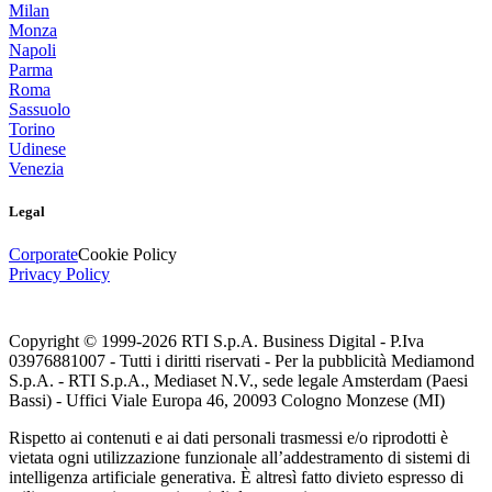
Milan
Monza
Napoli
Parma
Roma
Sassuolo
Torino
Udinese
Venezia
Legal
Corporate
Cookie Policy
Privacy Policy
Copyright © 1999-
2026
RTI S.p.A. Business Digital - P.Iva
03976881007 - Tutti i diritti riservati - Per la pubblicità Mediamond
S.p.A. - RTI S.p.A., Mediaset N.V., sede legale Amsterdam (Paesi
Bassi) - Uffici Viale Europa 46, 20093 Cologno Monzese (MI)
Rispetto ai contenuti e ai dati personali trasmessi e/o riprodotti è
vietata ogni utilizzazione funzionale all’addestramento di sistemi di
intelligenza artificiale generativa. È altresì fatto divieto espresso di