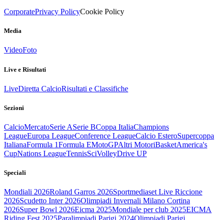
Corporate
Privacy Policy
Cookie Policy
Media
Video
Foto
Live e Risultati
Live
Diretta Calcio
Risultati e Classifiche
Sezioni
Calcio
Mercato
Serie A
Serie B
Coppa Italia
Champions
League
Europa League
Conference League
Calcio Estero
Supercoppa
Italiana
Formula 1
Formula E
MotoGP
Altri Motori
Basket
America's
Cup
Nations League
Tennis
Sci
Volley
Drive UP
Speciali
Mondiali 2026
Roland Garros 2026
Sportmediaset Live Riccione
2026
Scudetto Inter 2026
Olimpiadi Invernali Milano Cortina
2026
Super Bowl 2026
Eicma 2025
Mondiale per club 2025
EICMA
Riding Fest 2025
Paralimpiadi Parigi 2024
Olimpiadi Parigi