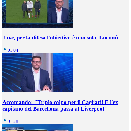
Juve, per la difesa l'obiettivo è uno solo, Lucumì
01:04
Accomando: "Triplo colpo per il Cagliari! E l'ex
capitano del Barcellona passa al Liverpool"
01:28