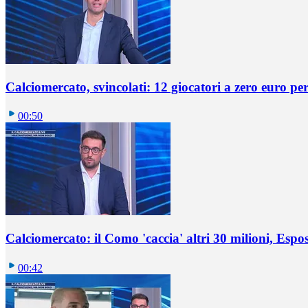
Calciomercato, svincolati: 12 giocatori a zero euro pe
00:50
Calciomercato: il Como 'caccia' altri 30 milioni, Espos
00:42