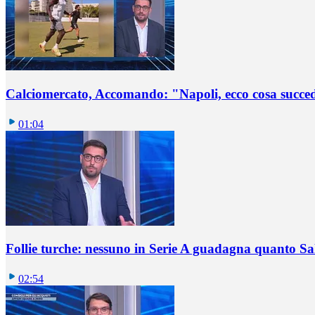
Calciomercato, Accomando: "Napoli, ecco cosa succ
01:04
Follie turche: nessuno in Serie A guadagna quanto S
02:54