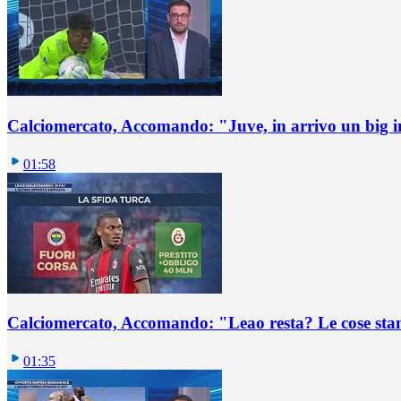
Calciomercato, Accomando: "Juve, in arrivo un big i
01:58
Calciomercato, Accomando: "Leao resta? Le cose st
01:35