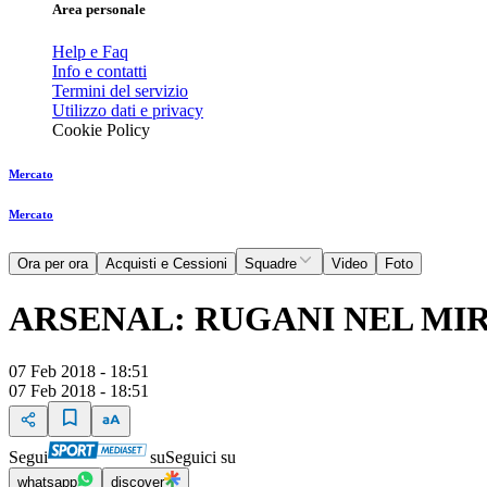
Area personale
Help e Faq
Info e contatti
Termini del servizio
Utilizzo dati e privacy
Cookie Policy
Mercato
Mercato
Ora per ora
Acquisti e Cessioni
Squadre
Video
Foto
ARSENAL: RUGANI NEL MI
07 Feb 2018 - 18:51
07 Feb 2018 - 18:51
Segui
su
Seguici su
whatsapp
discover