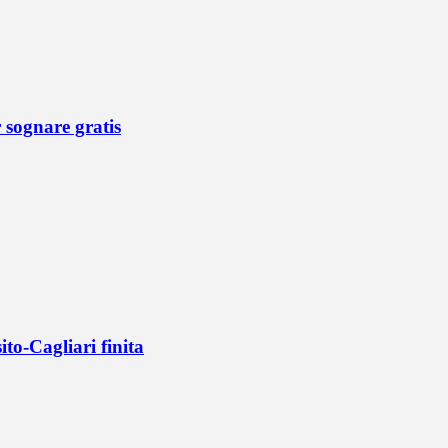
r sognare gratis
ito-Cagliari finita