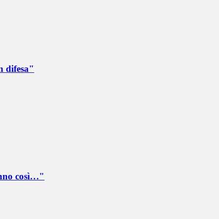
n difesa"
anno così…"