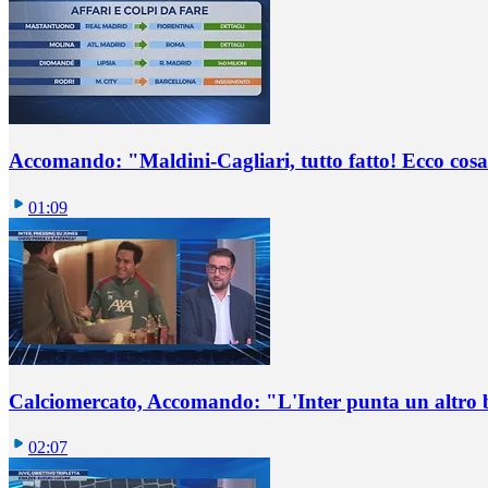
Accomando: "Maldini-Cagliari, tutto fatto! Ecco cosa
01:09
Calciomercato, Accomando: "L'Inter punta un altro 
02:07