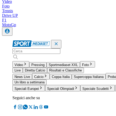
Video
Foto
Tennis
Drive UP
F1
MotoGp
Video
Pressing
Sportmediaset XXL
Foto
Live
Diretta Calcio
Risultati e Classifiche
News Live
Calcio
Coppa Italia
Supercoppa Italiana
Proba
Un libro a settimana
Speciali Europei
Speciali Olimpiadi
Speciale Scudetti
Seguici anche su