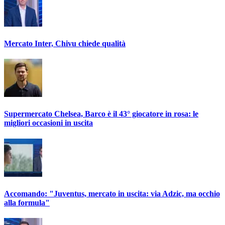
Mercato Inter, Chivu chiede qualità
Supermercato Chelsea, Barco è il 43° giocatore in rosa: le
migliori occasioni in uscita
Accomando: "Juventus, mercato in uscita: via Adzic, ma occhio
alla formula"