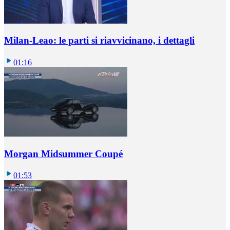
Milan-Leao: le parti si riavvicinano, i dettagli
01:16
Morgan Midsummer Coupé
01:53