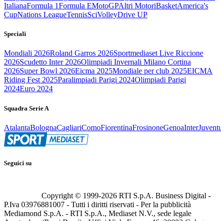
Italiana
Formula 1
Formula E
MotoGP
Altri Motori
Basket
America's
Cup
Nations League
Tennis
Sci
Volley
Drive UP
Speciali
Mondiali 2026
Roland Garros 2026
Sportmediaset Live Riccione
2026
Scudetto Inter 2026
Olimpiadi Invernali Milano Cortina
2026
Super Bowl 2026
Eicma 2025
Mondiale per club 2025
EICMA
Riding Fest 2025
Paralimpiadi Parigi 2024
Olimpiadi Parigi
2024
Euro 2024
Squadra Serie A
Atalanta
Bologna
Cagliari
Como
Fiorentina
Frosinone
Genoa
Inter
Juvent
Seguici su
Copyright © 1999-
2026
RTI S.p.A. Business Digital -
P.Iva 03976881007 - Tutti i diritti riservati - Per la pubblicità
Mediamond S.p.A. - RTI S.p.A., Mediaset N.V., sede legale