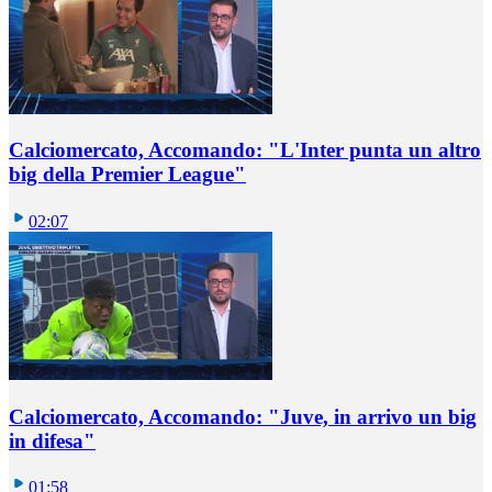
Calciomercato, Accomando: "L'Inter punta un altro
big della Premier League"
02:07
Calciomercato, Accomando: "Juve, in arrivo un big
in difesa"
01:58