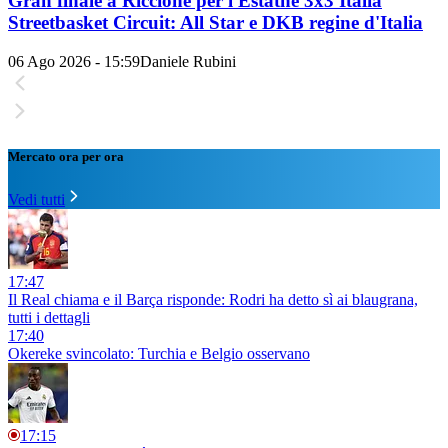
Gran finale a Riccione per l'Estathé 3x3 Italia
Streetbasket Circuit: All Star e DKB regine d'Italia
06 Ago 2026 - 15:59
Daniele Rubini
Mercato ora per ora
Vedi tutti
17:47
Il Real chiama e il Barça risponde: Rodri ha detto sì ai blaugrana,
tutti i dettagli
17:40
Okereke svincolato: Turchia e Belgio osservano
17:15