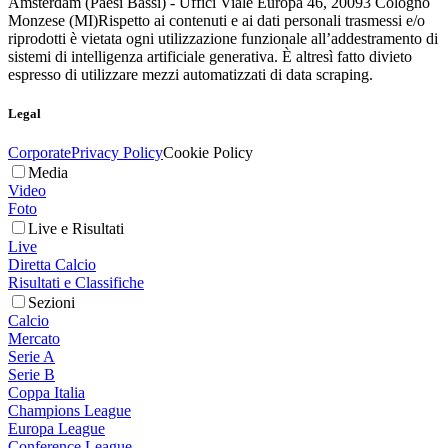
Amsterdam (Paesi Bassi) - Uffici Viale Europa 46, 20093 Cologno
Monzese (MI)
Rispetto ai contenuti e ai dati personali trasmessi e/o
riprodotti è vietata ogni utilizzazione funzionale all’addestramento di
sistemi di intelligenza artificiale generativa. È altresì fatto divieto
espresso di utilizzare mezzi automatizzati di data scraping.
Legal
Corporate
Privacy Policy
Cookie Policy
Media
Video
Foto
Live e Risultati
Live
Diretta Calcio
Risultati e Classifiche
Sezioni
Calcio
Mercato
Serie A
Serie B
Coppa Italia
Champions League
Europa League
Conference League