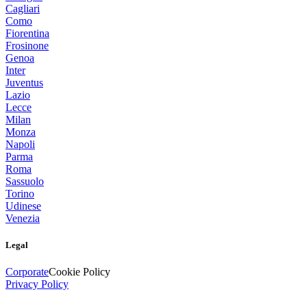
Cagliari
Como
Fiorentina
Frosinone
Genoa
Inter
Juventus
Lazio
Lecce
Milan
Monza
Napoli
Parma
Roma
Sassuolo
Torino
Udinese
Venezia
Legal
Corporate
Cookie Policy
Privacy Policy