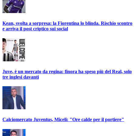
Kean, svolta a sorpresa: la Fiorentina lo blinda. Rischio scontro
e arriva il post criptico sui social
Juve, è un mercato da regina: finora ha speso più del Real, solo
tre inglesi davanti
Calciomercato Juventus, Miceli: "Ore calde per il portiere"