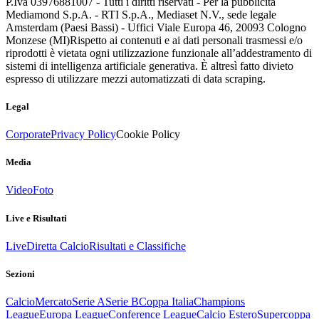
P.Iva 03976881007 - Tutti i diritti riservati - Per la pubblicità
Mediamond S.p.A. - RTI S.p.A., Mediaset N.V., sede legale
Amsterdam (Paesi Bassi) - Uffici Viale Europa 46, 20093 Cologno
Monzese (MI)
Rispetto ai contenuti e ai dati personali trasmessi e/o
riprodotti è vietata ogni utilizzazione funzionale all’addestramento di
sistemi di intelligenza artificiale generativa. È altresì fatto divieto
espresso di utilizzare mezzi automatizzati di data scraping.
Legal
Corporate
Privacy Policy
Cookie Policy
Media
Video
Foto
Live e Risultati
Live
Diretta Calcio
Risultati e Classifiche
Sezioni
Calcio
Mercato
Serie A
Serie B
Coppa Italia
Champions
League
Europa League
Conference League
Calcio Estero
Supercoppa