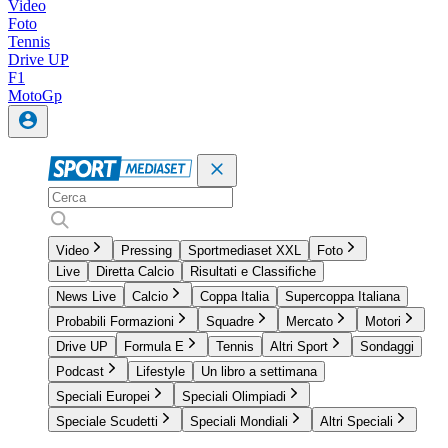
Video
Foto
Tennis
Drive UP
F1
MotoGp
Video
Pressing
Sportmediaset XXL
Foto
Live
Diretta Calcio
Risultati e Classifiche
News Live
Calcio
Coppa Italia
Supercoppa Italiana
Probabili Formazioni
Squadre
Mercato
Motori
Drive UP
Formula E
Tennis
Altri Sport
Sondaggi
Podcast
Lifestyle
Un libro a settimana
Speciali Europei
Speciali Olimpiadi
Speciale Scudetti
Speciali Mondiali
Altri Speciali