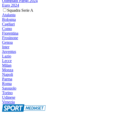
Olimpiadi Parigi 2024
Euro 2024
Squadra Serie A
Atalanta
Bologna
Cagliari
Como
Fiorentina
Frosinone
Genoa
Inter
Juventus
Lazio
Lecce
Milan
Monza
Napoli
Parma
Roma
Sassuolo
Torino
Udinese
Venezia