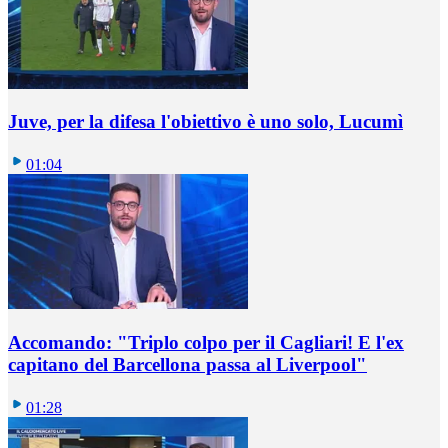
Juve, per la difesa l'obiettivo è uno solo, Lucumì
01:04
Accomando: "Triplo colpo per il Cagliari! E l'ex
capitano del Barcellona passa al Liverpool"
01:28