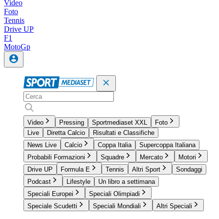
Video
Foto
Tennis
Drive UP
F1
MotoGp
Video
Pressing
Sportmediaset XXL
Foto
Live
Diretta Calcio
Risultati e Classifiche
News Live
Calcio
Coppa Italia
Supercoppa Italiana
Probabili Formazioni
Squadre
Mercato
Motori
Drive UP
Formula E
Tennis
Altri Sport
Sondaggi
Podcast
Lifestyle
Un libro a settimana
Speciali Europei
Speciali Olimpiadi
Speciale Scudetti
Speciali Mondiali
Altri Speciali