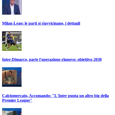
Milan-Leao: le parti si riavvicinano, i dettagli
Inter-Dimarco, parte l'operazione-rinnovo: obiettivo 2030
Calciomercato, Accomando: "L'Inter punta un altro big della
Premier League"