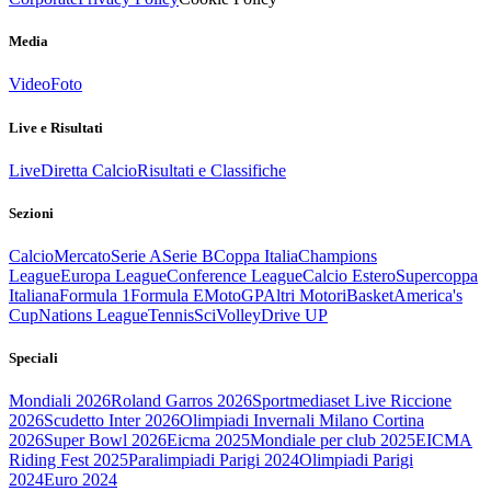
Media
Video
Foto
Live e Risultati
Live
Diretta Calcio
Risultati e Classifiche
Sezioni
Calcio
Mercato
Serie A
Serie B
Coppa Italia
Champions
League
Europa League
Conference League
Calcio Estero
Supercoppa
Italiana
Formula 1
Formula E
MotoGP
Altri Motori
Basket
America's
Cup
Nations League
Tennis
Sci
Volley
Drive UP
Speciali
Mondiali 2026
Roland Garros 2026
Sportmediaset Live Riccione
2026
Scudetto Inter 2026
Olimpiadi Invernali Milano Cortina
2026
Super Bowl 2026
Eicma 2025
Mondiale per club 2025
EICMA
Riding Fest 2025
Paralimpiadi Parigi 2024
Olimpiadi Parigi
2024
Euro 2024