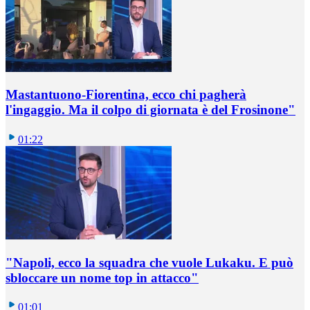
Mastantuono-Fiorentina, ecco chi pagherà
l'ingaggio. Ma il colpo di giornata è del Frosinone"
01:22
"Napoli, ecco la squadra che vuole Lukaku. E può
sbloccare un nome top in attacco"
01:01