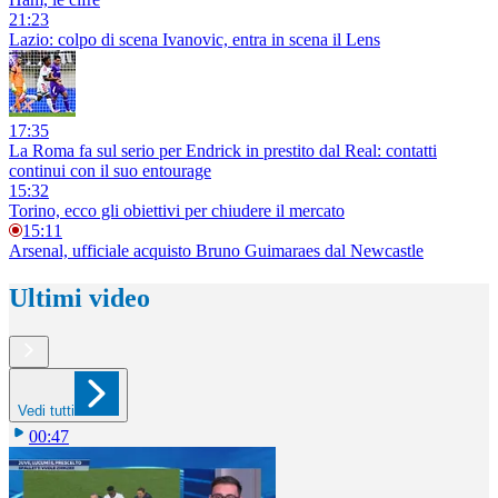
21:23
Lazio: colpo di scena Ivanovic, entra in scena il Lens
17:35
La Roma fa sul serio per Endrick in prestito dal Real: contatti
continui con il suo entourage
15:32
Torino, ecco gli obiettivi per chiudere il mercato
15:11
Arsenal, ufficiale acquisto Bruno Guimaraes dal Newcastle
Ultimi video
Vedi tutti
00:47