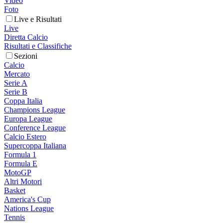
Video
Foto
Live e Risultati
Live
Diretta Calcio
Risultati e Classifiche
Sezioni
Calcio
Mercato
Serie A
Serie B
Coppa Italia
Champions League
Europa League
Conference League
Calcio Estero
Supercoppa Italiana
Formula 1
Formula E
MotoGP
Altri Motori
Basket
America's Cup
Nations League
Tennis