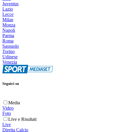
Juventus
Lazio
Lecce
Milan
Monza
Napoli
Parma
Roma
Sassuolo
Torino
Udinese
Venezia
Seguici su
Media
Video
Foto
Live e Risultati
Live
Diretta Calcio