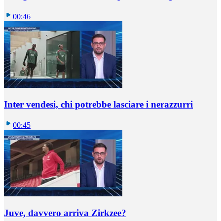
00:46
Inter vendesi, chi potrebbe lasciare i nerazzurri
00:45
Juve, davvero arriva Zirkzee?