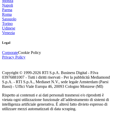
Monza
Napoli
Parma
Roma
Sassuolo
Torino
Udinese
Venezia
Legal
Corporate
Cookie Policy
Privacy Policy
Copyright © 1999-
2026
RTI S.p.A. Business Digital - P.Iva
03976881007 - Tutti i diritti riservati - Per la pubblicità Mediamond
S.p.A. - RTI S.p.A., Mediaset N.V., sede legale Amsterdam (Paesi
Bassi) - Uffici Viale Europa 46, 20093 Cologno Monzese (MI)
Rispetto ai contenuti e ai dati personali trasmessi e/o riprodotti è
vietata ogni utilizzazione funzionale all’addestramento di sistemi di
intelligenza artificiale generativa. È altresì fatto divieto espresso di
utilizzare mezzi automatizzati di data scraping.