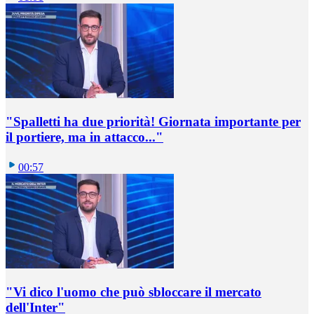
"Spalletti ha due priorità! Giornata importante per
il portiere, ma in attacco..."
00:57
"Vi dico l'uomo che può sbloccare il mercato
dell'Inter"