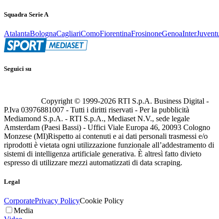
Squadra Serie A
Atalanta
Bologna
Cagliari
Como
Fiorentina
Frosinone
Genoa
Inter
Juvent
Seguici su
Copyright © 1999-
2026
RTI S.p.A. Business Digital -
P.Iva 03976881007 - Tutti i diritti riservati - Per la pubblicità
Mediamond S.p.A. - RTI S.p.A., Mediaset N.V., sede legale
Amsterdam (Paesi Bassi) - Uffici Viale Europa 46, 20093 Cologno
Monzese (MI)
Rispetto ai contenuti e ai dati personali trasmessi e/o
riprodotti è vietata ogni utilizzazione funzionale all’addestramento di
sistemi di intelligenza artificiale generativa. È altresì fatto divieto
espresso di utilizzare mezzi automatizzati di data scraping.
Legal
Corporate
Privacy Policy
Cookie Policy
Media