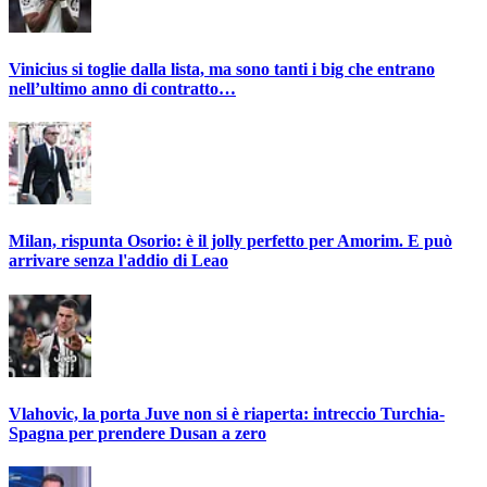
Vinicius si toglie dalla lista, ma sono tanti i big che entrano
nell’ultimo anno di contratto…
Milan, rispunta Osorio: è il jolly perfetto per Amorim. E può
arrivare senza l'addio di Leao
Vlahovic, la porta Juve non si è riaperta: intreccio Turchia-
Spagna per prendere Dusan a zero