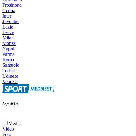
Frosinone
Genoa
Inter
Juventus
Lazio
Lecce
Milan
Monza
Napoli
Parma
Roma
Sassuolo
Torino
Udinese
Venezia
Seguici su
Media
Video
Foto