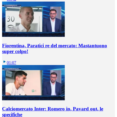
Fiorentina, Paratici re del mercato: Mastantuono
super colpo!
01:07
Calciomercato Inter: Romero in, Pavard out, le
specifiche