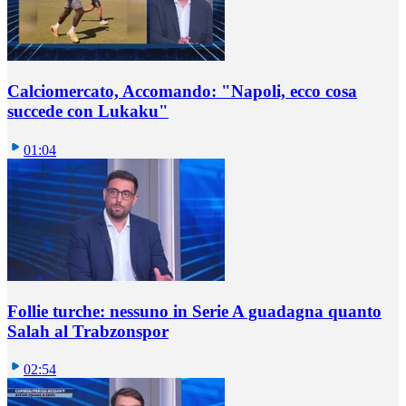
Calciomercato, Accomando: "Napoli, ecco cosa
succede con Lukaku"
01:04
Follie turche: nessuno in Serie A guadagna quanto
Salah al Trabzonspor
02:54