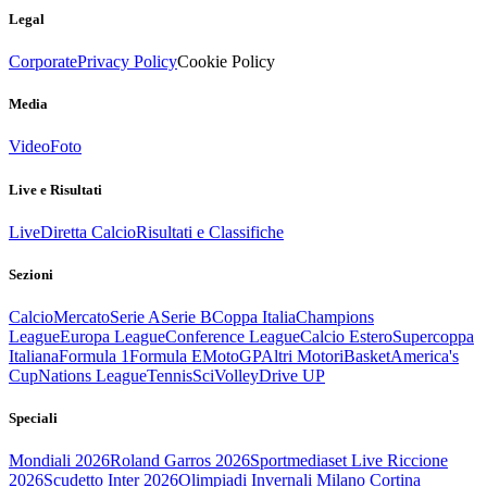
Legal
Corporate
Privacy Policy
Cookie Policy
Media
Video
Foto
Live e Risultati
Live
Diretta Calcio
Risultati e Classifiche
Sezioni
Calcio
Mercato
Serie A
Serie B
Coppa Italia
Champions
League
Europa League
Conference League
Calcio Estero
Supercoppa
Italiana
Formula 1
Formula E
MotoGP
Altri Motori
Basket
America's
Cup
Nations League
Tennis
Sci
Volley
Drive UP
Speciali
Mondiali 2026
Roland Garros 2026
Sportmediaset Live Riccione
2026
Scudetto Inter 2026
Olimpiadi Invernali Milano Cortina