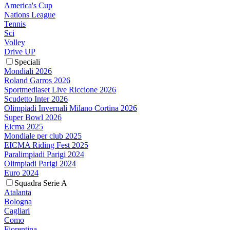
America's Cup
Nations League
Tennis
Sci
Volley
Drive UP
Speciali
Mondiali 2026
Roland Garros 2026
Sportmediaset Live Riccione 2026
Scudetto Inter 2026
Olimpiadi Invernali Milano Cortina 2026
Super Bowl 2026
Eicma 2025
Mondiale per club 2025
EICMA Riding Fest 2025
Paralimpiadi Parigi 2024
Olimpiadi Parigi 2024
Euro 2024
Squadra Serie A
Atalanta
Bologna
Cagliari
Como
Fiorentina