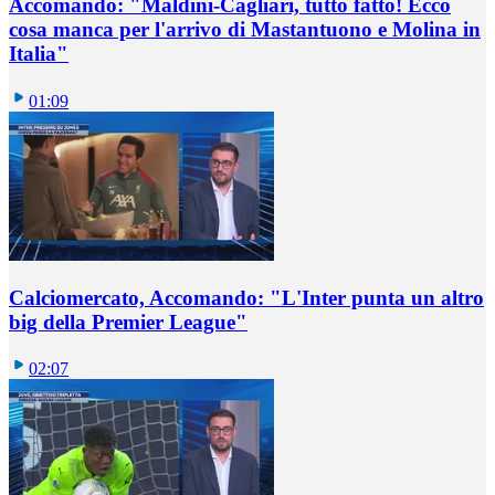
Accomando: "Maldini-Cagliari, tutto fatto! Ecco
cosa manca per l'arrivo di Mastantuono e Molina in
Italia"
01:09
Calciomercato, Accomando: "L'Inter punta un altro
big della Premier League"
02:07