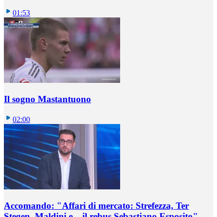
01:53
Il sogno Mastantuono
02:00
Accomando: "Affari di mercato: Strefezza, Ter
Stegen, Maldini e... il rebus Sebastiano Esposito"