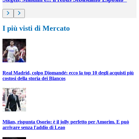
I più visti di Mercato
Real Madrid, colpo Diomandé: ecco la top 10 degli acquisti più
costosi della storia dei Blancos
Milan, rispunta Osorio: è il jolly perfetto per Amorim. E può
arrivare senza l'addio di Leao