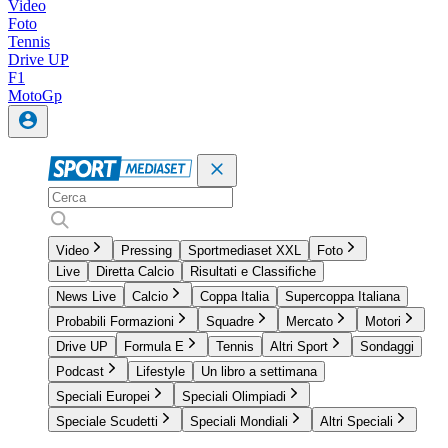
Video
Foto
Tennis
Drive UP
F1
MotoGp
Video
Pressing
Sportmediaset XXL
Foto
Live
Diretta Calcio
Risultati e Classifiche
News Live
Calcio
Coppa Italia
Supercoppa Italiana
Probabili Formazioni
Squadre
Mercato
Motori
Drive UP
Formula E
Tennis
Altri Sport
Sondaggi
Podcast
Lifestyle
Un libro a settimana
Speciali Europei
Speciali Olimpiadi
Speciale Scudetti
Speciali Mondiali
Altri Speciali