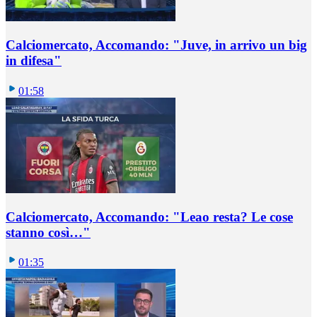
Calciomercato, Accomando: "Juve, in arrivo un big
in difesa"
01:58
Calciomercato, Accomando: "Leao resta? Le cose
stanno così…"
01:35