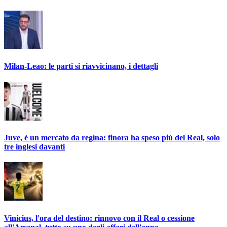
Milan-Leao: le parti si riavvicinano, i dettagli
Juve, è un mercato da regina: finora ha speso più del Real, solo
tre inglesi davanti
Vinicius, l'ora del destino: rinnovo con il Real o cessione