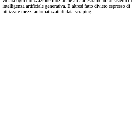
vietata ogni utilizzazione funzionale all’addestramento di sistemi di
intelligenza artificiale generativa. È altresì fatto divieto espresso di
utilizzare mezzi automatizzati di data scraping.