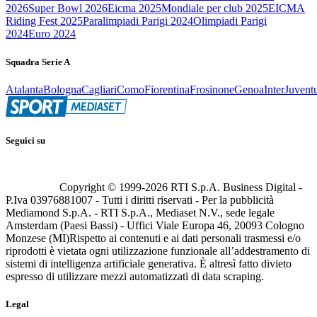
2026
Super Bowl 2026
Eicma 2025
Mondiale per club 2025
EICMA
Riding Fest 2025
Paralimpiadi Parigi 2024
Olimpiadi Parigi
2024
Euro 2024
Squadra Serie A
Atalanta
Bologna
Cagliari
Como
Fiorentina
Frosinone
Genoa
Inter
Juvent
Seguici su
Copyright © 1999-
2026
RTI S.p.A. Business Digital -
P.Iva 03976881007 - Tutti i diritti riservati - Per la pubblicità
Mediamond S.p.A. - RTI S.p.A., Mediaset N.V., sede legale
Amsterdam (Paesi Bassi) - Uffici Viale Europa 46, 20093 Cologno
Monzese (MI)
Rispetto ai contenuti e ai dati personali trasmessi e/o
riprodotti è vietata ogni utilizzazione funzionale all’addestramento di
sistemi di intelligenza artificiale generativa. È altresì fatto divieto
espresso di utilizzare mezzi automatizzati di data scraping.
Legal