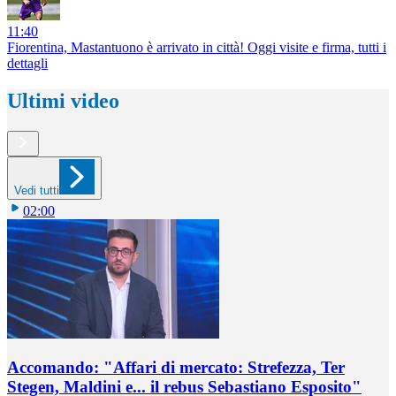
11:40
Fiorentina, Mastantuono è arrivato in città! Oggi visite e firma, tutti i
dettagli
Ultimi video
Vedi tutti
02:00
Accomando: "Affari di mercato: Strefezza, Ter
Stegen, Maldini e... il rebus Sebastiano Esposito"