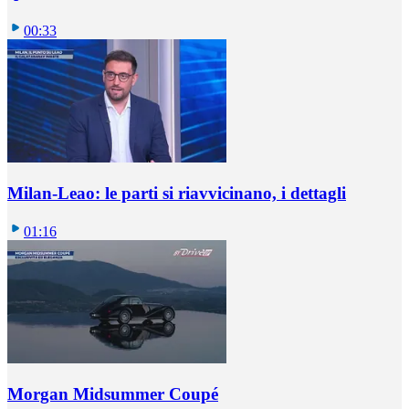
00:33
Milan-Leao: le parti si riavvicinano, i dettagli
01:16
Morgan Midsummer Coupé