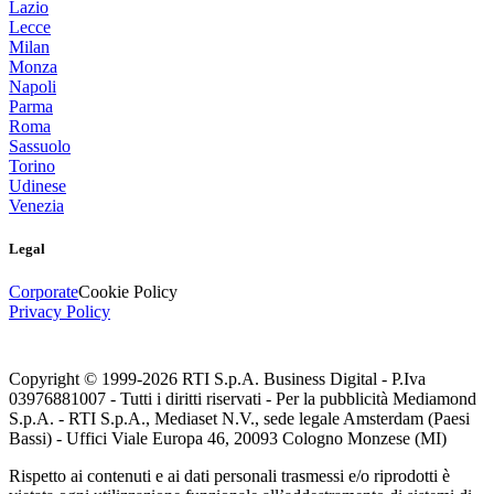
Lazio
Lecce
Milan
Monza
Napoli
Parma
Roma
Sassuolo
Torino
Udinese
Venezia
Legal
Corporate
Cookie Policy
Privacy Policy
Copyright © 1999-
2026
RTI S.p.A. Business Digital - P.Iva
03976881007 - Tutti i diritti riservati - Per la pubblicità Mediamond
S.p.A. - RTI S.p.A., Mediaset N.V., sede legale Amsterdam (Paesi
Bassi) - Uffici Viale Europa 46, 20093 Cologno Monzese (MI)
Rispetto ai contenuti e ai dati personali trasmessi e/o riprodotti è