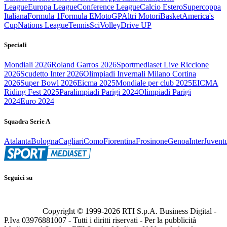
League
Europa League
Conference League
Calcio Estero
Supercoppa
Italiana
Formula 1
Formula E
MotoGP
Altri Motori
Basket
America's
Cup
Nations League
Tennis
Sci
Volley
Drive UP
Speciali
Mondiali 2026
Roland Garros 2026
Sportmediaset Live Riccione
2026
Scudetto Inter 2026
Olimpiadi Invernali Milano Cortina
2026
Super Bowl 2026
Eicma 2025
Mondiale per club 2025
EICMA
Riding Fest 2025
Paralimpiadi Parigi 2024
Olimpiadi Parigi
2024
Euro 2024
Squadra Serie A
Atalanta
Bologna
Cagliari
Como
Fiorentina
Frosinone
Genoa
Inter
Juvent
Seguici su
Copyright © 1999-
2026
RTI S.p.A. Business Digital -
P.Iva 03976881007 - Tutti i diritti riservati - Per la pubblicità