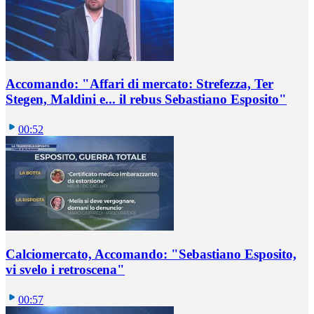
Accomando: "Affari di mercato: Strefezza, Ter
Stegen, Maldini e... il rebus Sebastiano Esposito"
00:52
Calciomercato, Accomando: "Sebastiano Esposito,
vi svelo i retroscena"
00:57