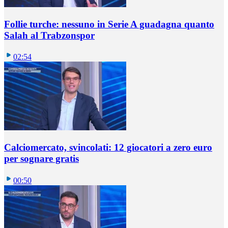
Follie turche: nessuno in Serie A guadagna quanto
Salah al Trabzonspor
02:54
Calciomercato, svincolati: 12 giocatori a zero euro
per sognare gratis
00:50