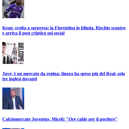
Kean, svolta a sorpresa: la Fiorentina lo blinda. Rischio scontro
e arriva il post criptico sui social
Juve, è un mercato da regina: finora ha speso più del Real, solo
tre inglesi davanti
Calciomercato Juventus, Miceli: "Ore calde per il portiere"