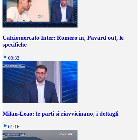
Calciomercato Inter: Romero in, Pavard out, le
specifiche
00:33
Milan-Leao: le parti si riavvicinano, i dettagli
01:16