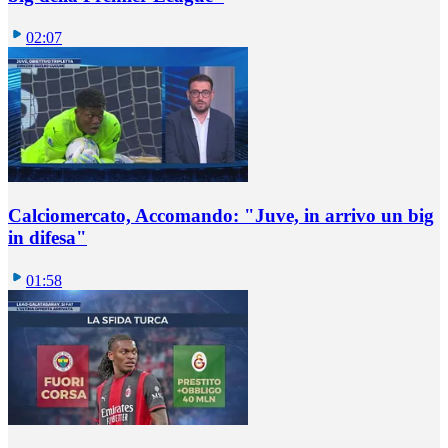
02:07
Calciomercato, Accomando: "Juve, in arrivo un big
in difesa"
01:58