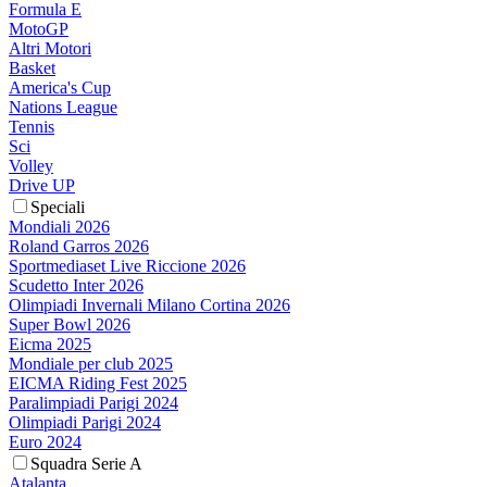
Formula E
MotoGP
Altri Motori
Basket
America's Cup
Nations League
Tennis
Sci
Volley
Drive UP
Speciali
Mondiali 2026
Roland Garros 2026
Sportmediaset Live Riccione 2026
Scudetto Inter 2026
Olimpiadi Invernali Milano Cortina 2026
Super Bowl 2026
Eicma 2025
Mondiale per club 2025
EICMA Riding Fest 2025
Paralimpiadi Parigi 2024
Olimpiadi Parigi 2024
Euro 2024
Squadra Serie A
Atalanta