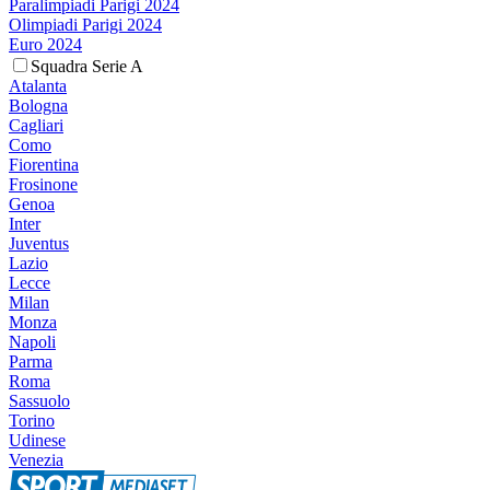
Paralimpiadi Parigi 2024
Olimpiadi Parigi 2024
Euro 2024
Squadra Serie A
Atalanta
Bologna
Cagliari
Como
Fiorentina
Frosinone
Genoa
Inter
Juventus
Lazio
Lecce
Milan
Monza
Napoli
Parma
Roma
Sassuolo
Torino
Udinese
Venezia