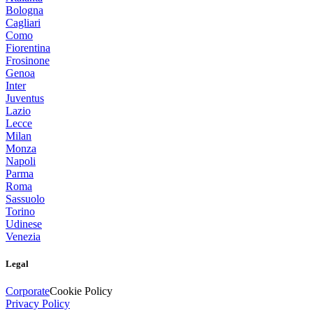
Bologna
Cagliari
Como
Fiorentina
Frosinone
Genoa
Inter
Juventus
Lazio
Lecce
Milan
Monza
Napoli
Parma
Roma
Sassuolo
Torino
Udinese
Venezia
Legal
Corporate
Cookie Policy
Privacy Policy