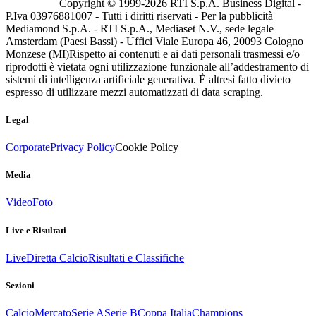
Copyright © 1999-
2026
RTI S.p.A. Business Digital -
P.Iva 03976881007 - Tutti i diritti riservati - Per la pubblicità
Mediamond S.p.A. - RTI S.p.A., Mediaset N.V., sede legale
Amsterdam (Paesi Bassi) - Uffici Viale Europa 46, 20093 Cologno
Monzese (MI)
Rispetto ai contenuti e ai dati personali trasmessi e/o
riprodotti è vietata ogni utilizzazione funzionale all’addestramento di
sistemi di intelligenza artificiale generativa. È altresì fatto divieto
espresso di utilizzare mezzi automatizzati di data scraping.
Legal
Corporate
Privacy Policy
Cookie Policy
Media
Video
Foto
Live e Risultati
Live
Diretta Calcio
Risultati e Classifiche
Sezioni
Calcio
Mercato
Serie A
Serie B
Coppa Italia
Champions