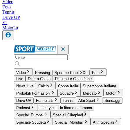
Video
Foto
Tennis
Drive UP
F1
MotoGp
Video
Pressing
Sportmediaset XXL
Foto
Live
Diretta Calcio
Risultati e Classifiche
News Live
Calcio
Coppa Italia
Supercoppa Italiana
Probabili Formazioni
Squadre
Mercato
Motori
Drive UP
Formula E
Tennis
Altri Sport
Sondaggi
Podcast
Lifestyle
Un libro a settimana
Speciali Europei
Speciali Olimpiadi
Speciale Scudetti
Speciali Mondiali
Altri Speciali