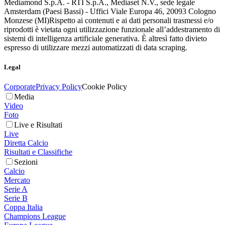
Mediamond S.p.A. - RTI S.p.A., Mediaset N.V., sede legale
Amsterdam (Paesi Bassi) - Uffici Viale Europa 46, 20093 Cologno
Monzese (MI)
Rispetto ai contenuti e ai dati personali trasmessi e/o
riprodotti è vietata ogni utilizzazione funzionale all’addestramento di
sistemi di intelligenza artificiale generativa. È altresì fatto divieto
espresso di utilizzare mezzi automatizzati di data scraping.
Legal
Corporate
Privacy Policy
Cookie Policy
Media
Video
Foto
Live e Risultati
Live
Diretta Calcio
Risultati e Classifiche
Sezioni
Calcio
Mercato
Serie A
Serie B
Coppa Italia
Champions League