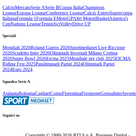
Calcio
Mercato
Serie A
Serie B
Coppa Italia
Champions
League
Europa League
Conference League
Calcio Estero
Supercoppa
Italiana
Formula 1
Formula E
MotoGP
Altri Motori
Basket
America's
Cup
Nations League
Tennis
Sci
Volley
Drive UP
Speciali
Mondiali 2026
Roland Garros 2026
Sportmediaset Live Riccione
2026
Scudetto Inter 2026
Olimpiadi Invernali Milano Cortina
2026
Super Bowl 2026
Eicma 2025
Mondiale per club 2025
EICMA
Riding Fest 2025
Paralimpiadi Parigi 2024
Olimpiadi Parigi
2024
Euro 2024
Squadra Serie A
Atalanta
Bologna
Cagliari
Como
Fiorentina
Frosinone
Genoa
Inter
Juvent
Seguici su
Copyright © 1999-
2026
RTI S.p.A. Business Digital -