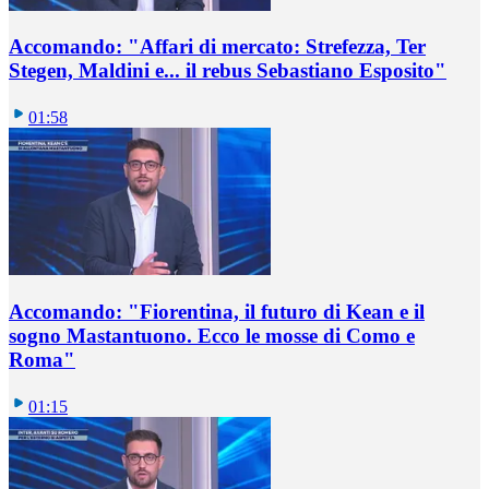
Accomando: "Affari di mercato: Strefezza, Ter
Stegen, Maldini e... il rebus Sebastiano Esposito"
01:58
Accomando: "Fiorentina, il futuro di Kean e il
sogno Mastantuono. Ecco le mosse di Como e
Roma"
01:15