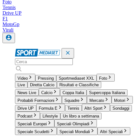
Foto
Tennis
Drive UP
F1
MotoGp
Virali
Video
Pressing
Sportmediaset XXL
Foto
Live
Diretta Calcio
Risultati e Classifiche
News Live
Calcio
Coppa Italia
Supercoppa Italiana
Probabili Formazioni
Squadre
Mercato
Motori
Drive UP
Formula E
Tennis
Altri Sport
Sondaggi
Podcast
Lifestyle
Un libro a settimana
Speciali Europei
Speciali Olimpiadi
Speciale Scudetti
Speciali Mondiali
Altri Speciali