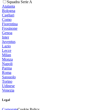
Squadra Serie A
Atalanta
Bologna
Cagliari
Como
Fiorentina
Frosinone
Genoa
Inter
Juventus
Lazio
Lecce
Milan
Monza
Napoli
Parma
Roma
Sassuolo
Torino
Udinese
Venezia
Legal
Corporate
Cookie Policy