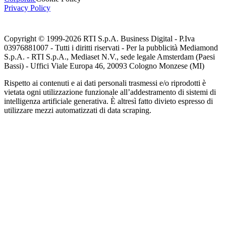
Privacy Policy
Copyright © 1999-
2026
RTI S.p.A. Business Digital - P.Iva
03976881007 - Tutti i diritti riservati - Per la pubblicità Mediamond
S.p.A. - RTI S.p.A., Mediaset N.V., sede legale Amsterdam (Paesi
Bassi) - Uffici Viale Europa 46, 20093 Cologno Monzese (MI)
Rispetto ai contenuti e ai dati personali trasmessi e/o riprodotti è
vietata ogni utilizzazione funzionale all’addestramento di sistemi di
intelligenza artificiale generativa. È altresì fatto divieto espresso di
utilizzare mezzi automatizzati di data scraping.