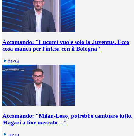
Accomando: "Lucumì vuole solo la Juventus. Ecco
cosa manca per l'intesa con il Bologna"
01:34
Accomando: "Milan-Leao, potrebbe cambiare tutto.
Magari a fine mercato…"
00:28