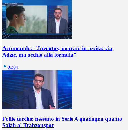
Accomando: "Juventus, mercato in uscita: via
Adzic, ma occhio alla formula"
01:04
Follie turche: nessuno in Serie A guadagna quanto
Salah al Trabzonspor