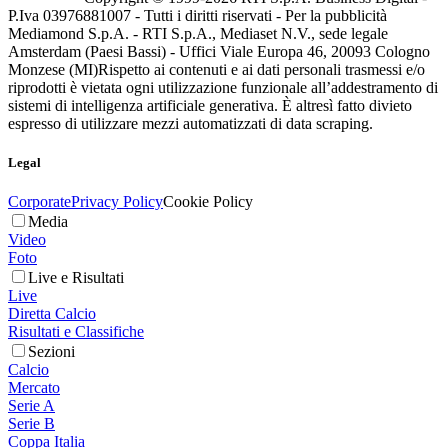
P.Iva 03976881007 - Tutti i diritti riservati - Per la pubblicità
Mediamond S.p.A. - RTI S.p.A., Mediaset N.V., sede legale
Amsterdam (Paesi Bassi) - Uffici Viale Europa 46, 20093 Cologno
Monzese (MI)
Rispetto ai contenuti e ai dati personali trasmessi e/o
riprodotti è vietata ogni utilizzazione funzionale all’addestramento di
sistemi di intelligenza artificiale generativa. È altresì fatto divieto
espresso di utilizzare mezzi automatizzati di data scraping.
Legal
Corporate
Privacy Policy
Cookie Policy
Media
Video
Foto
Live e Risultati
Live
Diretta Calcio
Risultati e Classifiche
Sezioni
Calcio
Mercato
Serie A
Serie B
Coppa Italia