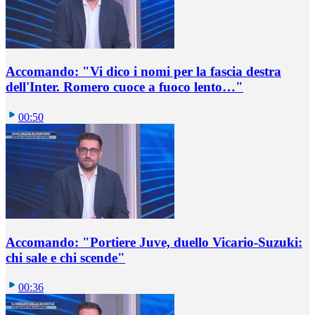
Accomando: "Vi dico i nomi per la fascia destra
dell'Inter. Romero cuoce a fuoco lento…"
00:50
Accomando: "Portiere Juve, duello Vicario-Suzuki:
chi sale e chi scende"
00:36