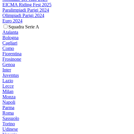
EICMA Riding Fest 2025
Paralimpiadi Parigi 2024
Olimpiadi Parigi 2024
Euro 2024
Squadra Serie A
Atalanta
Bologna
Cagliari
Como
Fiorentina
Frosinone
Genoa
Inter
Juventus
Lazio
Lecce
Milan
Monza
Napoli
Parma
Roma
Sassuolo
Torino
Udinese