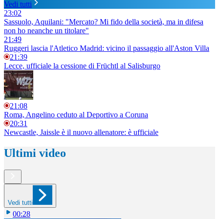
Vedi tutti
23:02
Sassuolo, Aquilani: "Mercato? Mi fido della società, ma in difesa
non ho neanche un titolare"
21:49
Ruggeri lascia l'Atletico Madrid: vicino il passaggio all'Aston Villa
21:39
Lecce, ufficiale la cessione di Früchtl al Salisburgo
21:08
Roma, Angelino ceduto al Deportivo a Coruna
20:31
Newcastle, Jaissle è il nuovo allenatore: è ufficiale
Ultimi video
Vedi tutti
00:28