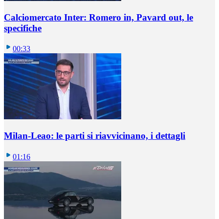
Calciomercato Inter: Romero in, Pavard out, le
specifiche
00:33
Milan-Leao: le parti si riavvicinano, i dettagli
01:16