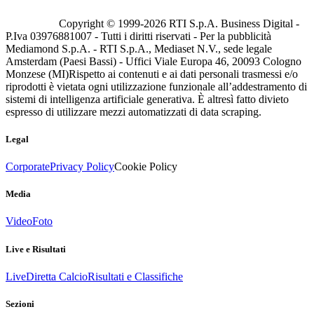
Copyright © 1999-
2026
RTI S.p.A. Business Digital -
P.Iva 03976881007 - Tutti i diritti riservati - Per la pubblicità
Mediamond S.p.A. - RTI S.p.A., Mediaset N.V., sede legale
Amsterdam (Paesi Bassi) - Uffici Viale Europa 46, 20093 Cologno
Monzese (MI)
Rispetto ai contenuti e ai dati personali trasmessi e/o
riprodotti è vietata ogni utilizzazione funzionale all’addestramento di
sistemi di intelligenza artificiale generativa. È altresì fatto divieto
espresso di utilizzare mezzi automatizzati di data scraping.
Legal
Corporate
Privacy Policy
Cookie Policy
Media
Video
Foto
Live e Risultati
Live
Diretta Calcio
Risultati e Classifiche
Sezioni