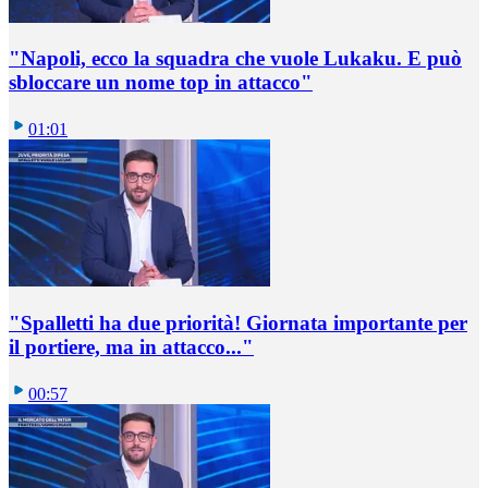
"Napoli, ecco la squadra che vuole Lukaku. E può
sbloccare un nome top in attacco"
01:01
"Spalletti ha due priorità! Giornata importante per
il portiere, ma in attacco..."
00:57