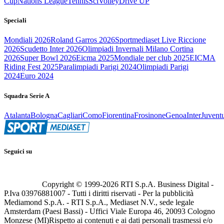
Cup
Nations League
Tennis
Sci
Volley
Drive UP
Speciali
Mondiali 2026
Roland Garros 2026
Sportmediaset Live Riccione
2026
Scudetto Inter 2026
Olimpiadi Invernali Milano Cortina
2026
Super Bowl 2026
Eicma 2025
Mondiale per club 2025
EICMA
Riding Fest 2025
Paralimpiadi Parigi 2024
Olimpiadi Parigi
2024
Euro 2024
Squadra Serie A
Atalanta
Bologna
Cagliari
Como
Fiorentina
Frosinone
Genoa
Inter
Juvent
Seguici su
Copyright © 1999-
2026
RTI S.p.A. Business Digital -
P.Iva 03976881007 - Tutti i diritti riservati - Per la pubblicità
Mediamond S.p.A. - RTI S.p.A., Mediaset N.V., sede legale
Amsterdam (Paesi Bassi) - Uffici Viale Europa 46, 20093 Cologno
Monzese (MI)
Rispetto ai contenuti e ai dati personali trasmessi e/o