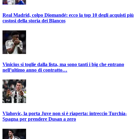
Real Madrid, colpo Diomandé: ecco la top 10 degli acquisti più
costosi della storia dei Blancos
Vinicius si toglie dalla lista, ma sono tanti i big che entrano
nell’ultimo anno di contratto…
Vlahovic, la porta Juve non si è riaperta: intreccio Turchia-
Spagna per prendere Dusan a zero