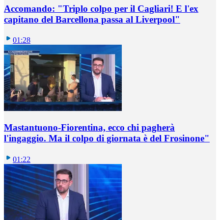
Accomando: "Triplo colpo per il Cagliari! E l'ex
capitano del Barcellona passa al Liverpool"
01:28
Mastantuono-Fiorentina, ecco chi pagherà
l'ingaggio. Ma il colpo di giornata è del Frosinone"
01:22