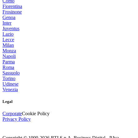
Como
Fiorentina
Frosinone
Genoa
Inter
Juventus
Lazio
Lecce
Milan
Monza
Napoli
Parma
Roma
Sassuolo
Torino
Udinese
Venezia
Legal
Corporate
Cookie Policy
Privacy Policy
Copyright © 1999-
2026
RTI S.p.A. Business Digital - P.Iva