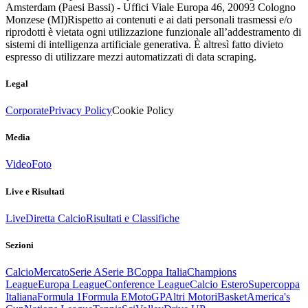
Amsterdam (Paesi Bassi) - Uffici Viale Europa 46, 20093 Cologno
Monzese (MI)
Rispetto ai contenuti e ai dati personali trasmessi e/o
riprodotti è vietata ogni utilizzazione funzionale all’addestramento di
sistemi di intelligenza artificiale generativa. È altresì fatto divieto
espresso di utilizzare mezzi automatizzati di data scraping.
Legal
Corporate
Privacy Policy
Cookie Policy
Media
Video
Foto
Live e Risultati
Live
Diretta Calcio
Risultati e Classifiche
Sezioni
Calcio
Mercato
Serie A
Serie B
Coppa Italia
Champions
League
Europa League
Conference League
Calcio Estero
Supercoppa
Italiana
Formula 1
Formula E
MotoGP
Altri Motori
Basket
America's