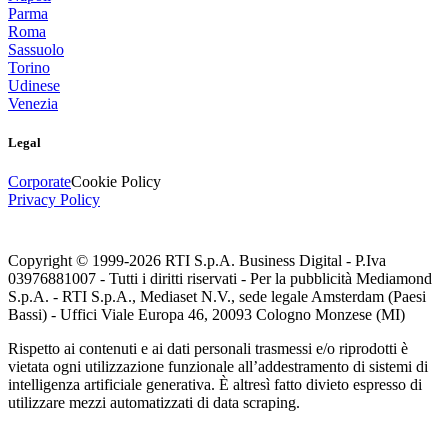
Parma
Roma
Sassuolo
Torino
Udinese
Venezia
Legal
Corporate
Cookie Policy
Privacy Policy
Copyright © 1999-
2026
RTI S.p.A. Business Digital - P.Iva
03976881007 - Tutti i diritti riservati - Per la pubblicità Mediamond
S.p.A. - RTI S.p.A., Mediaset N.V., sede legale Amsterdam (Paesi
Bassi) - Uffici Viale Europa 46, 20093 Cologno Monzese (MI)
Rispetto ai contenuti e ai dati personali trasmessi e/o riprodotti è
vietata ogni utilizzazione funzionale all’addestramento di sistemi di
intelligenza artificiale generativa. È altresì fatto divieto espresso di
utilizzare mezzi automatizzati di data scraping.