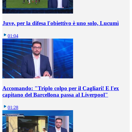
Juve, per la difesa l'obiettivo è uno solo, Lucumì
01:04
Accomando: "Triplo colpo per il Cagliari! E l'ex
capitano del Barcellona passa al Liverpool"
01:28