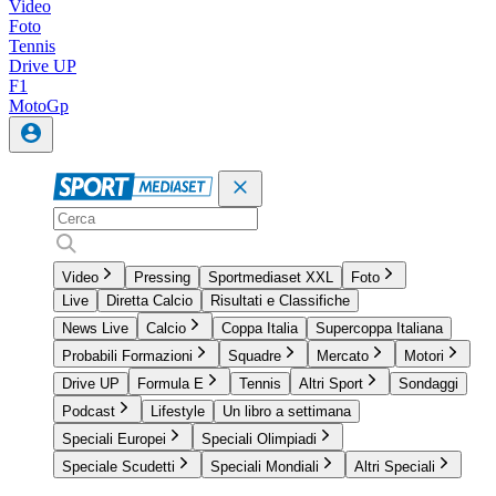
Video
Foto
Tennis
Drive UP
F1
MotoGp
Video
Pressing
Sportmediaset XXL
Foto
Live
Diretta Calcio
Risultati e Classifiche
News Live
Calcio
Coppa Italia
Supercoppa Italiana
Probabili Formazioni
Squadre
Mercato
Motori
Drive UP
Formula E
Tennis
Altri Sport
Sondaggi
Podcast
Lifestyle
Un libro a settimana
Speciali Europei
Speciali Olimpiadi
Speciale Scudetti
Speciali Mondiali
Altri Speciali