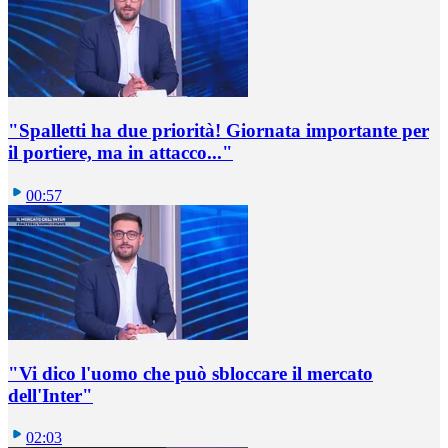
"Spalletti ha due priorità! Giornata importante per
il portiere, ma in attacco..."
00:57
"Vi dico l'uomo che può sbloccare il mercato
dell'Inter"
02:03