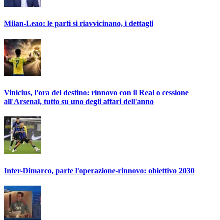
Milan-Leao: le parti si riavvicinano, i dettagli
Vinicius, l'ora del destino: rinnovo con il Real o cessione
all'Arsenal, tutto su uno degli affari dell'anno
Inter-Dimarco, parte l'operazione-rinnovo: obiettivo 2030