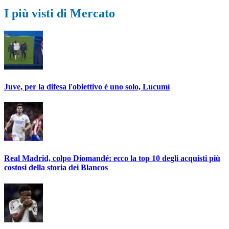
I più visti di Mercato
Juve, per la difesa l'obiettivo è uno solo, Lucumì
Real Madrid, colpo Diomandé: ecco la top 10 degli acquisti più
costosi della storia dei Blancos