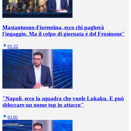
Mastantuono-Fiorentina, ecco chi pagherà
l'ingaggio. Ma il colpo di giornata è del Frosinone"
01:22
"Napoli, ecco la squadra che vuole Lukaku. E può
sbloccare un nome top in attacco"
01:01