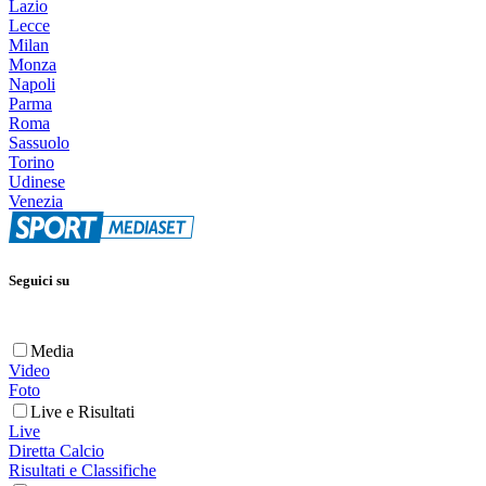
Lazio
Lecce
Milan
Monza
Napoli
Parma
Roma
Sassuolo
Torino
Udinese
Venezia
Seguici su
Media
Video
Foto
Live e Risultati
Live
Diretta Calcio
Risultati e Classifiche