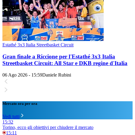
Estathé 3x3 Italia Streetbasket Circuit
Gran finale a Riccione per l'Estathé 3x3 Italia
Streetbasket Circuit: All Star e DKB regine d'Italia
06 Ago 2026 - 15:59
Daniele Rubini
Mercato ora per ora
Vedi tutti
15:32
Torino, ecco gli obiettivi per chiudere il mercato
15:11