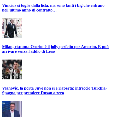
Vinicius si toglie dalla lista, ma sono tanti i big che entrano
nell’ultimo anno di contratto…
Milan, rispunta Osorio: è il jolly perfetto per Amorim. E può
arrivare senza l'addio di Leao
Vlahovic, la porta Juve non si è riaperta: intreccio Turchia-
Spagna per prendere Dusan a zero