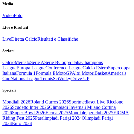
Media
Video
Foto
Live e Risultati
Live
Diretta Calcio
Risultati e Classifiche
Sezioni
Calcio
Mercato
Serie A
Serie B
Coppa Italia
Champions
League
Europa League
Conference League
Calcio Estero
Supercoppa
Italiana
Formula 1
Formula E
MotoGP
Altri Motori
Basket
America's
Cup
Nations League
Tennis
Sci
Volley
Drive UP
Speciali
Mondiali 2026
Roland Garros 2026
Sportmediaset Live Riccione
2026
Scudetto Inter 2026
Olimpiadi Invernali Milano Cortina
2026
Super Bowl 2026
Eicma 2025
Mondiale per club 2025
EICMA
Riding Fest 2025
Paralimpiadi Parigi 2024
Olimpiadi Parigi
2024
Euro 2024