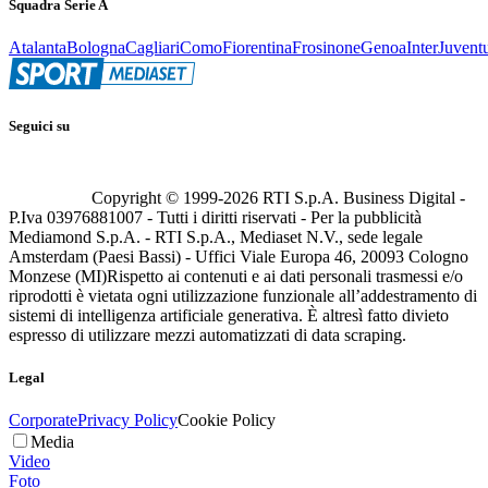
Squadra Serie A
Atalanta
Bologna
Cagliari
Como
Fiorentina
Frosinone
Genoa
Inter
Juvent
Seguici su
Copyright © 1999-
2026
RTI S.p.A. Business Digital -
P.Iva 03976881007 - Tutti i diritti riservati - Per la pubblicità
Mediamond S.p.A. - RTI S.p.A., Mediaset N.V., sede legale
Amsterdam (Paesi Bassi) - Uffici Viale Europa 46, 20093 Cologno
Monzese (MI)
Rispetto ai contenuti e ai dati personali trasmessi e/o
riprodotti è vietata ogni utilizzazione funzionale all’addestramento di
sistemi di intelligenza artificiale generativa. È altresì fatto divieto
espresso di utilizzare mezzi automatizzati di data scraping.
Legal
Corporate
Privacy Policy
Cookie Policy
Media
Video
Foto