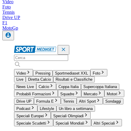
Video
Foto
Tennis
Drive UP
F1
MotoGp
Video
Pressing
Sportmediaset XXL
Foto
Live
Diretta Calcio
Risultati e Classifiche
News Live
Calcio
Coppa Italia
Supercoppa Italiana
Probabili Formazioni
Squadre
Mercato
Motori
Drive UP
Formula E
Tennis
Altri Sport
Sondaggi
Podcast
Lifestyle
Un libro a settimana
Speciali Europei
Speciali Olimpiadi
Speciale Scudetti
Speciali Mondiali
Altri Speciali