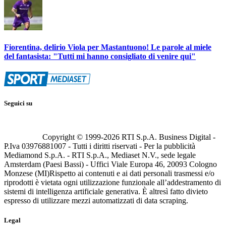
Fiorentina, delirio Viola per Mastantuono! Le parole al miele
del fantasista: "Tutti mi hanno consigliato di venire qui"
Seguici su
Copyright © 1999-
2026
RTI S.p.A. Business Digital -
P.Iva 03976881007 - Tutti i diritti riservati - Per la pubblicità
Mediamond S.p.A. - RTI S.p.A., Mediaset N.V., sede legale
Amsterdam (Paesi Bassi) - Uffici Viale Europa 46, 20093 Cologno
Monzese (MI)
Rispetto ai contenuti e ai dati personali trasmessi e/o
riprodotti è vietata ogni utilizzazione funzionale all’addestramento di
sistemi di intelligenza artificiale generativa. È altresì fatto divieto
espresso di utilizzare mezzi automatizzati di data scraping.
Legal