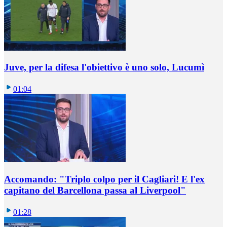
Juve, per la difesa l'obiettivo è uno solo, Lucumì
01:04
Accomando: "Triplo colpo per il Cagliari! E l'ex
capitano del Barcellona passa al Liverpool"
01:28