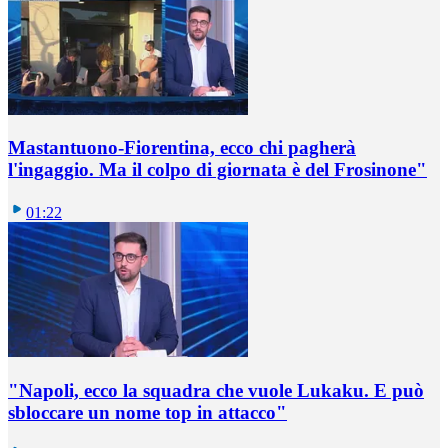
Mastantuono-Fiorentina, ecco chi pagherà
l'ingaggio. Ma il colpo di giornata è del Frosinone"
01:22
"Napoli, ecco la squadra che vuole Lukaku. E può
sbloccare un nome top in attacco"