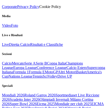
Corporate
Privacy Policy
Cookie Policy
Media
Video
Foto
Live e Risultati
Live
Diretta Calcio
Risultati e Classifiche
Sezioni
Calcio
Mercato
Serie A
Serie B
Coppa Italia
Champions
League
Europa League
Conference League
Calcio Estero
Supercoppa
Italiana
Formula 1
Formula E
MotoGP
Altri Motori
Basket
America's
Cup
Nations League
Tennis
Sci
Volley
Drive UP
Speciali
Mondiali 2026
Roland Garros 2026
Sportmediaset Live Riccione
2026
Scudetto Inter 2026
Olimpiadi Invernali Milano Cortina
2026
Super Bowl 2026
Eicma 2025
Mondiale per club 2025
EICMA