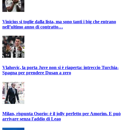
Vinicius si toglie dalla lista, ma sono tanti i big che entrano
nell’ultimo anno di contratto…
Vlahovic, la porta Juve non si è riaperta: intreccio Turchia-
Spagna per prendere Dusan a zero
Milan, rispunta Osorio: è il jolly perfetto per Amorim. E può
arrivare senza l'addio di Leao