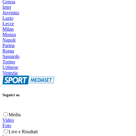
Genoa
Inter
Juventus
Lazio
Lecce
Milan
Monza
Napoli
Parma
Roma
Sassuolo
Torino
Udinese
Venezia
Seguici su
Media
Video
Foto
Live e Risultati