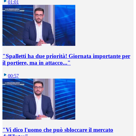
01:01
"Spalletti ha due priorità! Giornata importante per
il portiere, ma in attacco..."
00:57
"Vi dico l'uomo che può sbloccare il mercato