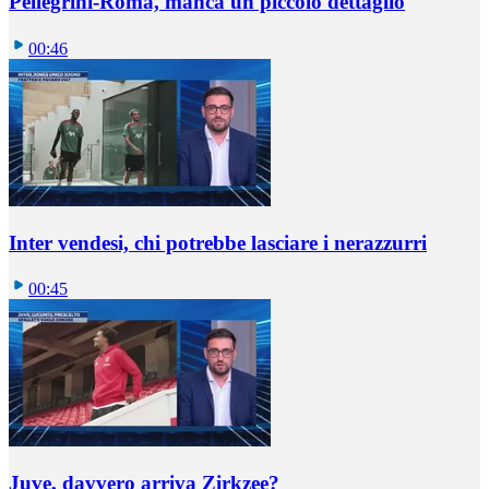
Pellegrini-Roma, manca un piccolo dettaglio
00:46
Inter vendesi, chi potrebbe lasciare i nerazzurri
00:45
Juve, davvero arriva Zirkzee?