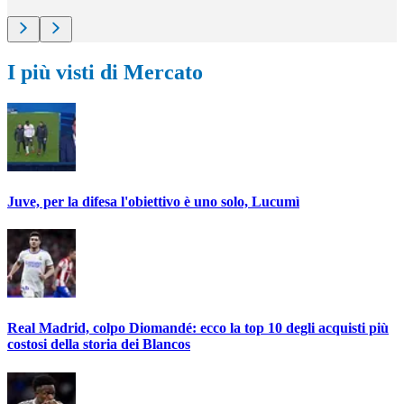
I più visti di Mercato
Juve, per la difesa l'obiettivo è uno solo, Lucumì
Real Madrid, colpo Diomandé: ecco la top 10 degli acquisti più
costosi della storia dei Blancos