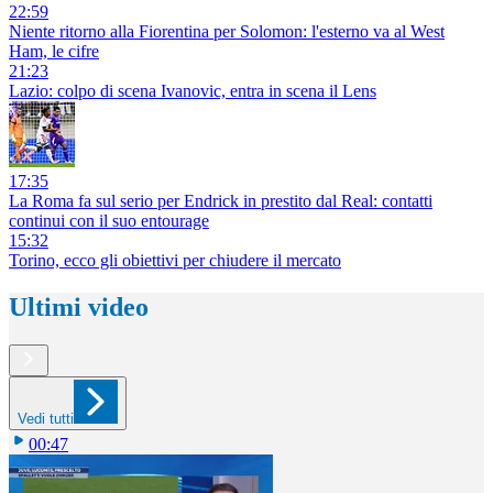
22:59
Niente ritorno alla Fiorentina per Solomon: l'esterno va al West
Ham, le cifre
21:23
Lazio: colpo di scena Ivanovic, entra in scena il Lens
17:35
La Roma fa sul serio per Endrick in prestito dal Real: contatti
continui con il suo entourage
15:32
Torino, ecco gli obiettivi per chiudere il mercato
Ultimi video
Vedi tutti
00:47