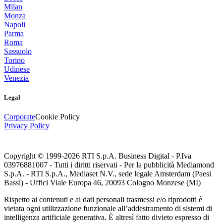
Milan
Monza
Napoli
Parma
Roma
Sassuolo
Torino
Udinese
Venezia
Legal
Corporate
Cookie Policy
Privacy Policy
Copyright © 1999-
2026
RTI S.p.A. Business Digital - P.Iva
03976881007 - Tutti i diritti riservati - Per la pubblicità Mediamond
S.p.A. - RTI S.p.A., Mediaset N.V., sede legale Amsterdam (Paesi
Bassi) - Uffici Viale Europa 46, 20093 Cologno Monzese (MI)
Rispetto ai contenuti e ai dati personali trasmessi e/o riprodotti è
vietata ogni utilizzazione funzionale all’addestramento di sistemi di
intelligenza artificiale generativa. È altresì fatto divieto espresso di