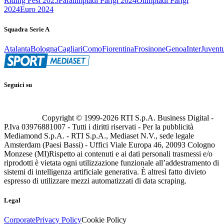
Riding Fest 2025
Paralimpiadi Parigi 2024
Olimpiadi Parigi
2024
Euro 2024
Squadra Serie A
Atalanta
Bologna
Cagliari
Como
Fiorentina
Frosinone
Genoa
Inter
Juvent
Seguici su
Copyright © 1999-
2026
RTI S.p.A. Business Digital -
P.Iva 03976881007 - Tutti i diritti riservati - Per la pubblicità
Mediamond S.p.A. - RTI S.p.A., Mediaset N.V., sede legale
Amsterdam (Paesi Bassi) - Uffici Viale Europa 46, 20093 Cologno
Monzese (MI)
Rispetto ai contenuti e ai dati personali trasmessi e/o
riprodotti è vietata ogni utilizzazione funzionale all’addestramento di
sistemi di intelligenza artificiale generativa. È altresì fatto divieto
espresso di utilizzare mezzi automatizzati di data scraping.
Legal
Corporate
Privacy Policy
Cookie Policy