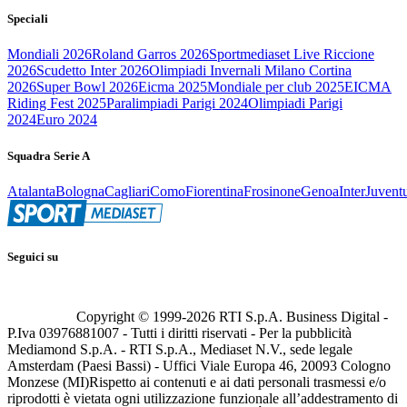
Speciali
Mondiali 2026
Roland Garros 2026
Sportmediaset Live Riccione
2026
Scudetto Inter 2026
Olimpiadi Invernali Milano Cortina
2026
Super Bowl 2026
Eicma 2025
Mondiale per club 2025
EICMA
Riding Fest 2025
Paralimpiadi Parigi 2024
Olimpiadi Parigi
2024
Euro 2024
Squadra Serie A
Atalanta
Bologna
Cagliari
Como
Fiorentina
Frosinone
Genoa
Inter
Juvent
Seguici su
Copyright © 1999-
2026
RTI S.p.A. Business Digital -
P.Iva 03976881007 - Tutti i diritti riservati - Per la pubblicità
Mediamond S.p.A. - RTI S.p.A., Mediaset N.V., sede legale
Amsterdam (Paesi Bassi) - Uffici Viale Europa 46, 20093 Cologno
Monzese (MI)
Rispetto ai contenuti e ai dati personali trasmessi e/o
riprodotti è vietata ogni utilizzazione funzionale all’addestramento di