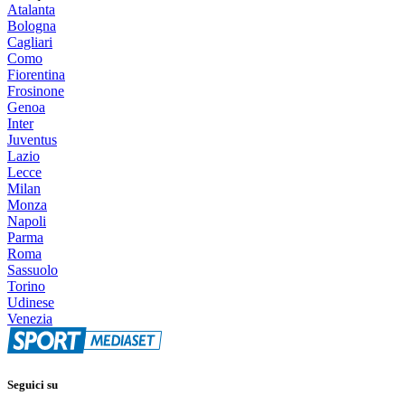
Atalanta
Bologna
Cagliari
Como
Fiorentina
Frosinone
Genoa
Inter
Juventus
Lazio
Lecce
Milan
Monza
Napoli
Parma
Roma
Sassuolo
Torino
Udinese
Venezia
Seguici su