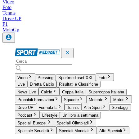
Video
Foto
Tennis
Drive UP
F1
MotoGp
Video
Pressing
Sportmediaset XXL
Foto
Live
Diretta Calcio
Risultati e Classifiche
News Live
Calcio
Coppa Italia
Supercoppa Italiana
Probabili Formazioni
Squadre
Mercato
Motori
Drive UP
Formula E
Tennis
Altri Sport
Sondaggi
Podcast
Lifestyle
Un libro a settimana
Speciali Europei
Speciali Olimpiadi
Speciale Scudetti
Speciali Mondiali
Altri Speciali