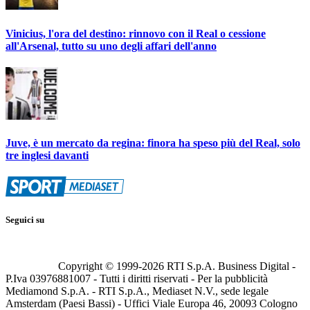
Vinicius, l'ora del destino: rinnovo con il Real o cessione
all'Arsenal, tutto su uno degli affari dell'anno
Juve, è un mercato da regina: finora ha speso più del Real, solo
tre inglesi davanti
Seguici su
Copyright © 1999-
2026
RTI S.p.A. Business Digital -
P.Iva 03976881007 - Tutti i diritti riservati - Per la pubblicità
Mediamond S.p.A. - RTI S.p.A., Mediaset N.V., sede legale
Amsterdam (Paesi Bassi) - Uffici Viale Europa 46, 20093 Cologno