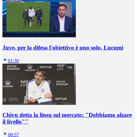
Juve, per la difesa l'obiettivo è uno solo, Lucumì
01:30
Chivu detta la linea sul mercato: "Dobbiamo alzare
il livello""
00:57