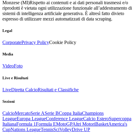
Monzese (MI)
Rispetto ai contenuti e ai dati personali trasmessi e/o
riprodotti è vietata ogni utilizzazione funzionale all’addestramento di
sistemi di intelligenza artificiale generativa. È altresì fatto divieto
espresso di utilizzare mezzi automatizzati di data scraping.
Legal
Corporate
Privacy Policy
Cookie Policy
Media
Video
Foto
Live e Risultati
Live
Diretta Calcio
Risultati e Classifiche
Sezioni
Calcio
Mercato
Serie A
Serie B
Coppa Italia
Champions
League
Europa League
Conference League
Calcio Estero
Supercoppa
Italiana
Formula 1
Formula E
MotoGP
Altri Motori
Basket
America's
Cup
Nations League
Tennis
Sci
Volley
Drive UP