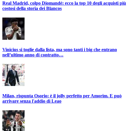
Real Madrid, colpo Diomandé: ecco la top 10 degli acquisti più
costosi della storia dei Blancos
Vinicius si toglie dalla lista, ma sono tanti i big che entrano
nell’ultimo anno di contratto…
Milan, rispunta Osorio: è il jolly perfetto per Amorim. E può
arrivare senza l'addio di Leao