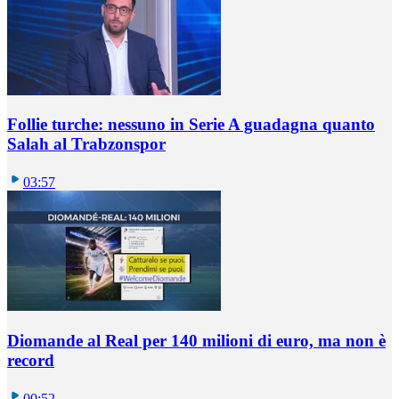
Follie turche: nessuno in Serie A guadagna quanto
Salah al Trabzonspor
03:57
Diomande al Real per 140 milioni di euro, ma non è
record
00:52