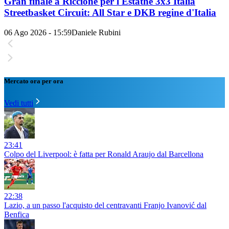
Gran finale a Riccione per l'Estathé 3x3 Italia
Streetbasket Circuit: All Star e DKB regine d'Italia
06 Ago 2026 - 15:59
Daniele Rubini
Mercato ora per ora
Vedi tutti
23:41
Colpo del Liverpool: è fatta per Ronald Araujo dal Barcellona
22:38
Lazio, a un passo l'acquisto del centravanti Franjo Ivanović dal
Benfica