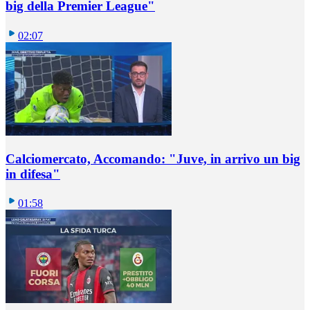
big della Premier League"
02:07
Calciomercato, Accomando: "Juve, in arrivo un big
in difesa"
01:58