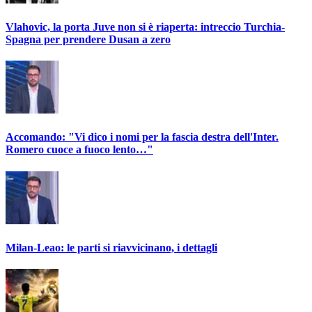
Vlahovic, la porta Juve non si è riaperta: intreccio Turchia-
Spagna per prendere Dusan a zero
Accomando: "Vi dico i nomi per la fascia destra dell'Inter.
Romero cuoce a fuoco lento…"
Milan-Leao: le parti si riavvicinano, i dettagli