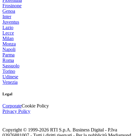
Fiorentina
Frosinone
Genoa
Inter
Juventus
Lazio
Lecce
Milan
Monza
Napoli
Parma
Roma
Sassuolo
Torino
Udinese
Venezia
Legal
Corporate
Cookie Policy
Privacy Policy
Copyright © 1999-
2026
RTI S.p.A. Business Digital - P.Iva
03976881007 - Tutti i diritti riservati - Per la pubblicità Mediamond