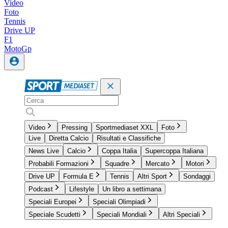
Video
Foto
Tennis
Drive UP
F1
MotoGp
Video
Pressing
Sportmediaset XXL
Foto
Live
Diretta Calcio
Risultati e Classifiche
News Live
Calcio
Coppa Italia
Supercoppa Italiana
Probabili Formazioni
Squadre
Mercato
Motori
Drive UP
Formula E
Tennis
Altri Sport
Sondaggi
Podcast
Lifestyle
Un libro a settimana
Speciali Europei
Speciali Olimpiadi
Speciale Scudetti
Speciali Mondiali
Altri Speciali