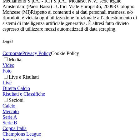
Mediamond S.p.A. - RTI S.p.A., Mediaset N.V., sede legale
Amsterdam (Paesi Bassi) - Uffici Viale Europa 46, 20093 Cologno
Monzese (MI)
Rispetto ai contenuti e ai dati personali trasmessi e/o
riprodotti è vietata ogni utilizzazione funzionale all’addestramento di
sistemi di intelligenza artificiale generativa. È altresì fatto divieto
espresso di utilizzare mezzi automatizzati di data scraping.
Legal
Corporate
Privacy Policy
Cookie Policy
Media
Video
Foto
Live e Risultati
Live
Diretta Calcio
Risultati e Classifiche
Sezioni
Calcio
Mercato
Serie A
Serie B
Coppa Italia
Champions League
Europa League