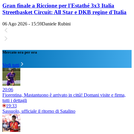
Gran finale a Riccione per l'Estathé 3x3 Italia
Streetbasket Circuit: All Star e DKB regine d'Italia
06 Ago 2026 - 15:59
Daniele Rubini
Mercato ora per ora
Vedi tutti
20:06
Fiorentina, Mastantuono è arrivato in città! Domani visite e firma,
tutti i dettagli
19:33
Sassuolo, ufficiale il ritorno di Satalino