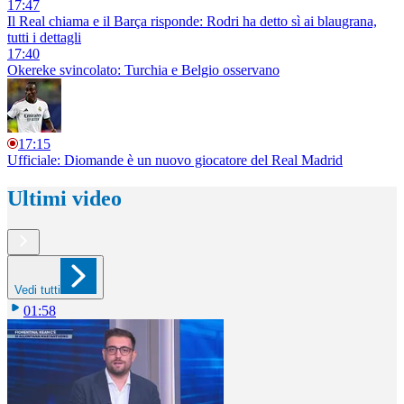
17:47
Il Real chiama e il Barça risponde: Rodri ha detto sì ai blaugrana,
tutti i dettagli
17:40
Okereke svincolato: Turchia e Belgio osservano
17:15
Ufficiale: Diomande è un nuovo giocatore del Real Madrid
Ultimi video
Vedi tutti
01:58