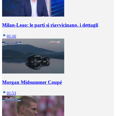
Milan-Leao: le parti si riavvicinano, i dettagli
01:16
Morgan Midsummer Coupé
01:53