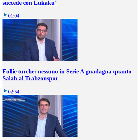
succede con Lukaku"
01:04
Follie turche: nessuno in Serie A guadagna quanto
Salah al Trabzonspor
02:54