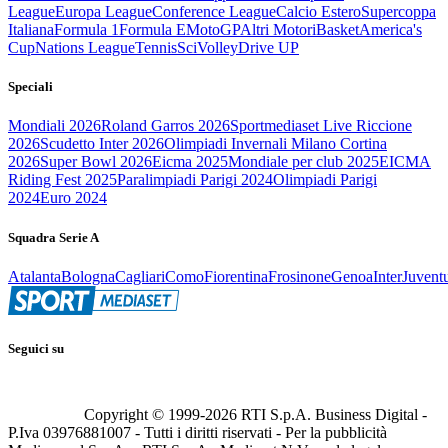
League
Europa League
Conference League
Calcio Estero
Supercoppa
Italiana
Formula 1
Formula E
MotoGP
Altri Motori
Basket
America's
Cup
Nations League
Tennis
Sci
Volley
Drive UP
Speciali
Mondiali 2026
Roland Garros 2026
Sportmediaset Live Riccione
2026
Scudetto Inter 2026
Olimpiadi Invernali Milano Cortina
2026
Super Bowl 2026
Eicma 2025
Mondiale per club 2025
EICMA
Riding Fest 2025
Paralimpiadi Parigi 2024
Olimpiadi Parigi
2024
Euro 2024
Squadra Serie A
Atalanta
Bologna
Cagliari
Como
Fiorentina
Frosinone
Genoa
Inter
Juvent
Seguici su
Copyright © 1999-
2026
RTI S.p.A. Business Digital -
P.Iva 03976881007 - Tutti i diritti riservati - Per la pubblicità