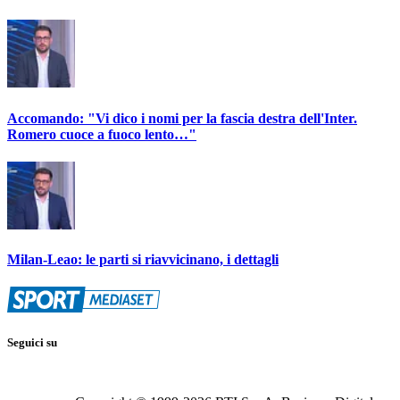
Accomando: "Vi dico i nomi per la fascia destra dell'Inter.
Romero cuoce a fuoco lento…"
Milan-Leao: le parti si riavvicinano, i dettagli
Seguici su