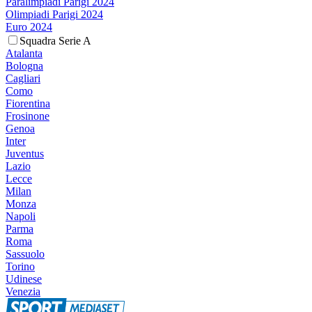
Paralimpiadi Parigi 2024
Olimpiadi Parigi 2024
Euro 2024
Squadra Serie A
Atalanta
Bologna
Cagliari
Como
Fiorentina
Frosinone
Genoa
Inter
Juventus
Lazio
Lecce
Milan
Monza
Napoli
Parma
Roma
Sassuolo
Torino
Udinese
Venezia