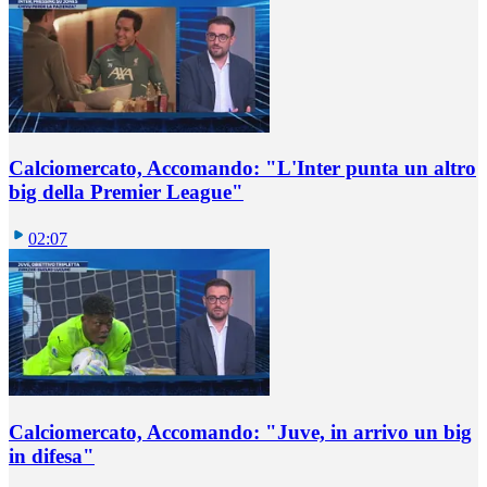
Calciomercato, Accomando: "L'Inter punta un altro
big della Premier League"
02:07
Calciomercato, Accomando: "Juve, in arrivo un big
in difesa"