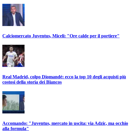
Calciomercato Juventus, Miceli: "Ore calde per il portiere"
Real Madrid, colpo Diomandé: ecco la top 10 degli acquisti più
costosi della storia dei Blancos
Accomando: "Juventus, mercato in uscita: via Adzic, ma occhio
alla formula"