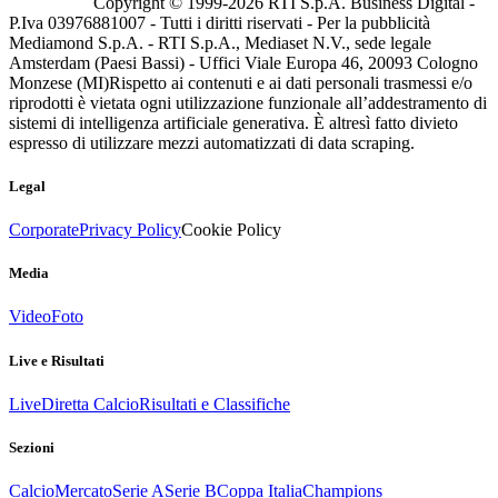
Copyright © 1999-
2026
RTI S.p.A. Business Digital -
P.Iva 03976881007 - Tutti i diritti riservati - Per la pubblicità
Mediamond S.p.A. - RTI S.p.A., Mediaset N.V., sede legale
Amsterdam (Paesi Bassi) - Uffici Viale Europa 46, 20093 Cologno
Monzese (MI)
Rispetto ai contenuti e ai dati personali trasmessi e/o
riprodotti è vietata ogni utilizzazione funzionale all’addestramento di
sistemi di intelligenza artificiale generativa. È altresì fatto divieto
espresso di utilizzare mezzi automatizzati di data scraping.
Legal
Corporate
Privacy Policy
Cookie Policy
Media
Video
Foto
Live e Risultati
Live
Diretta Calcio
Risultati e Classifiche
Sezioni
Calcio
Mercato
Serie A
Serie B
Coppa Italia
Champions