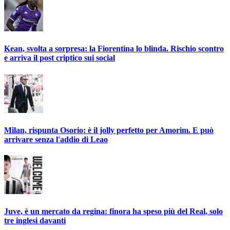
Kean, svolta a sorpresa: la Fiorentina lo blinda. Rischio scontro
e arriva il post criptico sui social
Milan, rispunta Osorio: è il jolly perfetto per Amorim. E può
arrivare senza l'addio di Leao
Juve, è un mercato da regina: finora ha speso più del Real, solo
tre inglesi davanti