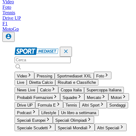
Video
Foto
Tennis
Drive UP
F1
MotoGp
Video
Pressing
Sportmediaset XXL
Foto
Live
Diretta Calcio
Risultati e Classifiche
News Live
Calcio
Coppa Italia
Supercoppa Italiana
Probabili Formazioni
Squadre
Mercato
Motori
Drive UP
Formula E
Tennis
Altri Sport
Sondaggi
Podcast
Lifestyle
Un libro a settimana
Speciali Europei
Speciali Olimpiadi
Speciale Scudetti
Speciali Mondiali
Altri Speciali