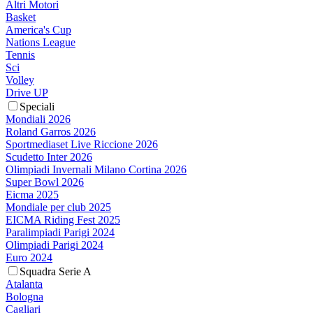
Altri Motori
Basket
America's Cup
Nations League
Tennis
Sci
Volley
Drive UP
Speciali
Mondiali 2026
Roland Garros 2026
Sportmediaset Live Riccione 2026
Scudetto Inter 2026
Olimpiadi Invernali Milano Cortina 2026
Super Bowl 2026
Eicma 2025
Mondiale per club 2025
EICMA Riding Fest 2025
Paralimpiadi Parigi 2024
Olimpiadi Parigi 2024
Euro 2024
Squadra Serie A
Atalanta
Bologna
Cagliari