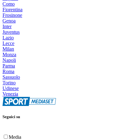
Como
Fiorentina
Frosinone
Genoa
Inter
Juventus
Lazio
Lecce
Milan
Monza
Napoli
Parma
Roma
Sassuolo
Torino
Udinese
Venezia
Seguici su
Media