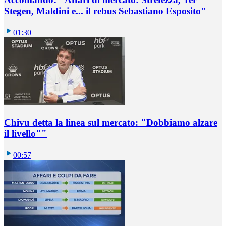
Stegen, Maldini e... il rebus Sebastiano Esposito"
01:30
Chivu detta la linea sul mercato: "Dobbiamo alzare
il livello""
00:57