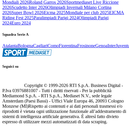
Mondiali 2026
Roland Garros 2026
Sportmediaset Live Riccione
2026
Scudetto Inter 2026
Olimpiadi Invernali Milano Cortina
2026
Super Bowl 2026
Eicma 2025
Mondiale per club 2025
EICMA
Riding Fest 2025
Paralimpiadi Parigi 2024
Olimpiadi Parigi
2024
Euro 2024
Squadra Serie A
Atalanta
Bologna
Cagliari
Como
Fiorentina
Frosinone
Genoa
Inter
Juvent
Seguici su
Copyright © 1999-
2026
RTI S.p.A. Business Digital -
P.Iva 03976881007 - Tutti i diritti riservati - Per la pubblicità
Mediamond S.p.A. - RTI S.p.A., Mediaset N.V., sede legale
Amsterdam (Paesi Bassi) - Uffici Viale Europa 46, 20093 Cologno
Monzese (MI)
Rispetto ai contenuti e ai dati personali trasmessi e/o
riprodotti è vietata ogni utilizzazione funzionale all’addestramento di
sistemi di intelligenza artificiale generativa. È altresì fatto divieto
espresso di utilizzare mezzi automatizzati di data scraping.