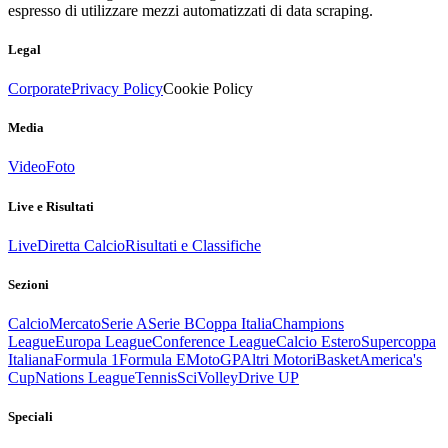
espresso di utilizzare mezzi automatizzati di data scraping.
Legal
Corporate
Privacy Policy
Cookie Policy
Media
Video
Foto
Live e Risultati
Live
Diretta Calcio
Risultati e Classifiche
Sezioni
Calcio
Mercato
Serie A
Serie B
Coppa Italia
Champions
League
Europa League
Conference League
Calcio Estero
Supercoppa
Italiana
Formula 1
Formula E
MotoGP
Altri Motori
Basket
America's
Cup
Nations League
Tennis
Sci
Volley
Drive UP
Speciali