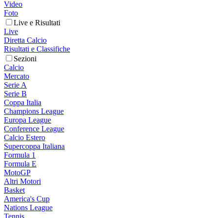
Video
Foto
Live e Risultati
Live
Diretta Calcio
Risultati e Classifiche
Sezioni
Calcio
Mercato
Serie A
Serie B
Coppa Italia
Champions League
Europa League
Conference League
Calcio Estero
Supercoppa Italiana
Formula 1
Formula E
MotoGP
Altri Motori
Basket
America's Cup
Nations League
Tennis