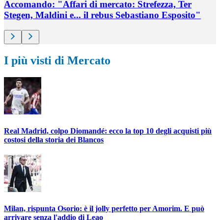
Accomando: "Affari di mercato: Strefezza, Ter
Stegen, Maldini e... il rebus Sebastiano Esposito"
I più visti di Mercato
Real Madrid, colpo Diomandé: ecco la top 10 degli acquisti più
costosi della storia dei Blancos
Milan, rispunta Osorio: è il jolly perfetto per Amorim. E può
arrivare senza l'addio di Leao