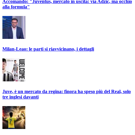
Accomando: "Juventus, mercato in uscita: via Adzic, ma occhio
alla formula"
Milan-Leao: le parti si riavvicinano, i dettagli
Juve, è un mercato da regina: finora ha speso più del Real, solo
tre inglesi davanti