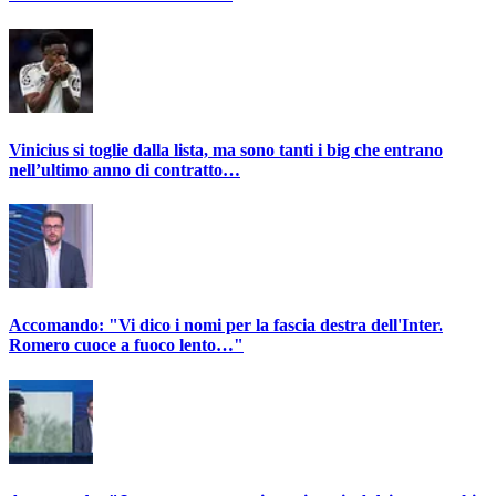
Vinicius si toglie dalla lista, ma sono tanti i big che entrano
nell’ultimo anno di contratto…
Accomando: "Vi dico i nomi per la fascia destra dell'Inter.
Romero cuoce a fuoco lento…"