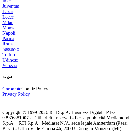
Inter
Juventus
Lazio
Lecce
Milan
Monza
Napoli
Parma
Roma
Sassuolo
Torino
Udinese
Venezia
Legal
Corporate
Cookie Policy
Privacy Policy
Copyright © 1999-
2026
RTI S.p.A. Business Digital - P.Iva
03976881007 - Tutti i diritti riservati - Per la pubblicità Mediamond
S.p.A. - RTI S.p.A., Mediaset N.V., sede legale Amsterdam (Paesi
Bassi) - Uffici Viale Europa 46, 20093 Cologno Monzese (MI)