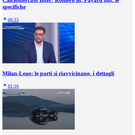
Calciomercato Inter: Romero in, Pavard out, le
specifiche
00:33
Milan-Leao: le parti si riavvicinano, i dettagli
01:16