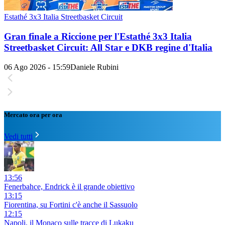
Estathé 3x3 Italia Streetbasket Circuit
Gran finale a Riccione per l'Estathé 3x3 Italia
Streetbasket Circuit: All Star e DKB regine d'Italia
06 Ago 2026 - 15:59
Daniele Rubini
Mercato ora per ora
Vedi tutti
13:56
Fenerbahce, Endrick è il grande obiettivo
13:15
Fiorentina, su Fortini c'è anche il Sassuolo
12:15
Napoli, il Monaco sulle tracce di Lukaku