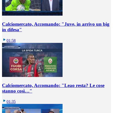
Calciomercato, Accomando: "Juve, in arrivo un big
in difesa"
01:58
Calciomercato, Accomando: "Leao resta? Le cose
stanno così…"
01:35