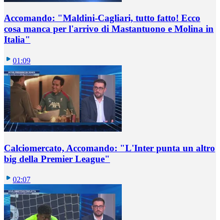
Accomando: "Maldini-Cagliari, tutto fatto! Ecco
cosa manca per l'arrivo di Mastantuono e Molina in
Italia"
01:09
Calciomercato, Accomando: "L'Inter punta un altro
big della Premier League"
02:07