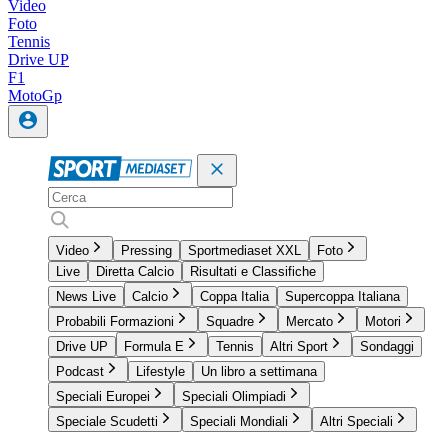
Video
Foto
Tennis
Drive UP
F1
MotoGp
Video
Pressing
Sportmediaset XXL
Foto
Live
Diretta Calcio
Risultati e Classifiche
News Live
Calcio
Coppa Italia
Supercoppa Italiana
Probabili Formazioni
Squadre
Mercato
Motori
Drive UP
Formula E
Tennis
Altri Sport
Sondaggi
Podcast
Lifestyle
Un libro a settimana
Speciali Europei
Speciali Olimpiadi
Speciale Scudetti
Speciali Mondiali
Altri Speciali