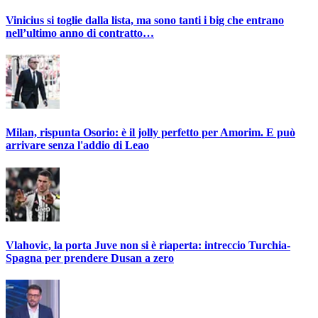
Vinicius si toglie dalla lista, ma sono tanti i big che entrano
nell’ultimo anno di contratto…
Milan, rispunta Osorio: è il jolly perfetto per Amorim. E può
arrivare senza l'addio di Leao
Vlahovic, la porta Juve non si è riaperta: intreccio Turchia-
Spagna per prendere Dusan a zero