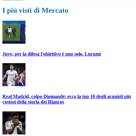
I più visti di Mercato
Juve, per la difesa l'obiettivo è uno solo, Lucumì
Real Madrid, colpo Diomandé: ecco la top 10 degli acquisti più
costosi della storia dei Blancos