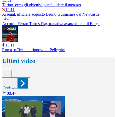
15:32
Torino, ecco gli obiettivi per chiudere il mercato
15:11
Arsenal, ufficiale acquisto Bruno Guimaraes dal Newcastle
14:43
Accordo Ferran Torres-Psg, trattativa avanzata con il Barça
13:11
Roma, ufficiale il rinnovo di Pellegrini
Ultimi video
Vedi tutti
00:47