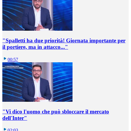
"Spalletti ha due priorità! Giornata importante per
il portiere, ma in attacco..."
00:57
"Vi dico l'uomo che può sbloccare il mercato
dell'Inter"
02:03