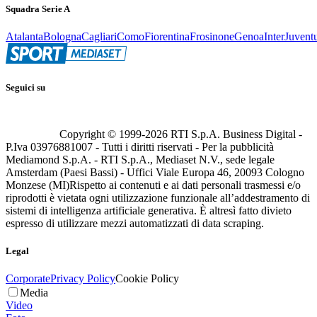
Squadra Serie A
Atalanta
Bologna
Cagliari
Como
Fiorentina
Frosinone
Genoa
Inter
Juvent
Seguici su
Copyright © 1999-
2026
RTI S.p.A. Business Digital -
P.Iva 03976881007 - Tutti i diritti riservati - Per la pubblicità
Mediamond S.p.A. - RTI S.p.A., Mediaset N.V., sede legale
Amsterdam (Paesi Bassi) - Uffici Viale Europa 46, 20093 Cologno
Monzese (MI)
Rispetto ai contenuti e ai dati personali trasmessi e/o
riprodotti è vietata ogni utilizzazione funzionale all’addestramento di
sistemi di intelligenza artificiale generativa. È altresì fatto divieto
espresso di utilizzare mezzi automatizzati di data scraping.
Legal
Corporate
Privacy Policy
Cookie Policy
Media
Video