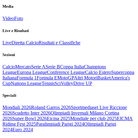
Media
Video
Foto
Live e Risultati
Live
Diretta Calcio
Risultati e Classifiche
Sezioni
Calcio
Mercato
Serie A
Serie B
Coppa Italia
Champions
League
Europa League
Conference League
Calcio Estero
Supercoppa
Italiana
Formula 1
Formula E
MotoGP
Altri Motori
Basket
America's
Cup
Nations League
Tennis
Sci
Volley
Drive UP
Speciali
Mondiali 2026
Roland Garros 2026
Sportmediaset Live Riccione
2026
Scudetto Inter 2026
Olimpiadi Invernali Milano Cortina
2026
Super Bowl 2026
Eicma 2025
Mondiale per club 2025
EICMA
Riding Fest 2025
Paralimpiadi Parigi 2024
Olimpiadi Parigi
2024
Euro 2024