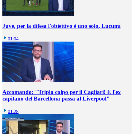
Juve, per la difesa l'obiettivo è uno solo, Lucumì
01:04
Accomando: "Triplo colpo per il Cagliari! E l'ex
capitano del Barcellona passa al Liverpool"
01:28