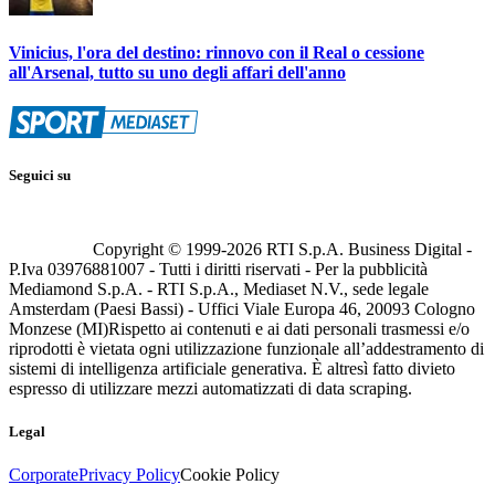
Vinicius, l'ora del destino: rinnovo con il Real o cessione
all'Arsenal, tutto su uno degli affari dell'anno
Seguici su
Copyright © 1999-
2026
RTI S.p.A. Business Digital -
P.Iva 03976881007 - Tutti i diritti riservati - Per la pubblicità
Mediamond S.p.A. - RTI S.p.A., Mediaset N.V., sede legale
Amsterdam (Paesi Bassi) - Uffici Viale Europa 46, 20093 Cologno
Monzese (MI)
Rispetto ai contenuti e ai dati personali trasmessi e/o
riprodotti è vietata ogni utilizzazione funzionale all’addestramento di
sistemi di intelligenza artificiale generativa. È altresì fatto divieto
espresso di utilizzare mezzi automatizzati di data scraping.
Legal
Corporate
Privacy Policy
Cookie Policy