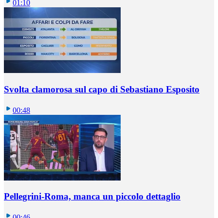
01:10
Svolta clamorosa sul capo di Sebastiano Esposito
00:48
Pellegrini-Roma, manca un piccolo dettaglio
00:46