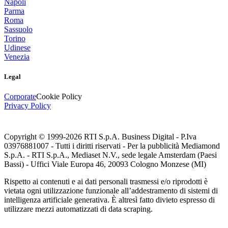
Napoli
Parma
Roma
Sassuolo
Torino
Udinese
Venezia
Legal
Corporate
Cookie Policy
Privacy Policy
Copyright © 1999-
2026
RTI S.p.A. Business Digital - P.Iva
03976881007 - Tutti i diritti riservati - Per la pubblicità Mediamond
S.p.A. - RTI S.p.A., Mediaset N.V., sede legale Amsterdam (Paesi
Bassi) - Uffici Viale Europa 46, 20093 Cologno Monzese (MI)
Rispetto ai contenuti e ai dati personali trasmessi e/o riprodotti è
vietata ogni utilizzazione funzionale all’addestramento di sistemi di
intelligenza artificiale generativa. È altresì fatto divieto espresso di
utilizzare mezzi automatizzati di data scraping.