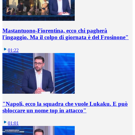
Mastantuono-Fiorentina, ecco chi pagherà
l'ingaggio. Ma il colpo di giornata è del Frosinone"
01:22
"Napoli, ecco la squadra che vuole Lukaku. E può
sbloccare un nome top in attacco"
01:01