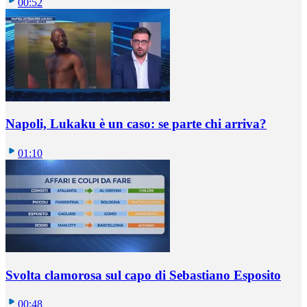
00:52
Napoli, Lukaku è un caso: se parte chi arriva?
01:10
Svolta clamorosa sul capo di Sebastiano Esposito
00:48