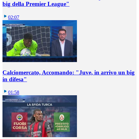
big della Premier League"
02:07
Calciomercato, Accomando: "Juve, in arrivo un big
in difesa"
01:58