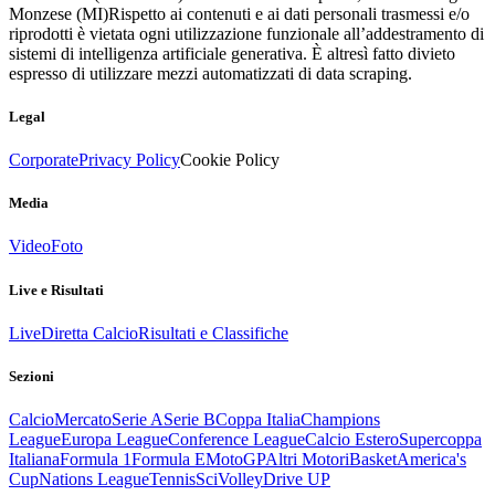
Monzese (MI)
Rispetto ai contenuti e ai dati personali trasmessi e/o
riprodotti è vietata ogni utilizzazione funzionale all’addestramento di
sistemi di intelligenza artificiale generativa. È altresì fatto divieto
espresso di utilizzare mezzi automatizzati di data scraping.
Legal
Corporate
Privacy Policy
Cookie Policy
Media
Video
Foto
Live e Risultati
Live
Diretta Calcio
Risultati e Classifiche
Sezioni
Calcio
Mercato
Serie A
Serie B
Coppa Italia
Champions
League
Europa League
Conference League
Calcio Estero
Supercoppa
Italiana
Formula 1
Formula E
MotoGP
Altri Motori
Basket
America's
Cup
Nations League
Tennis
Sci
Volley
Drive UP