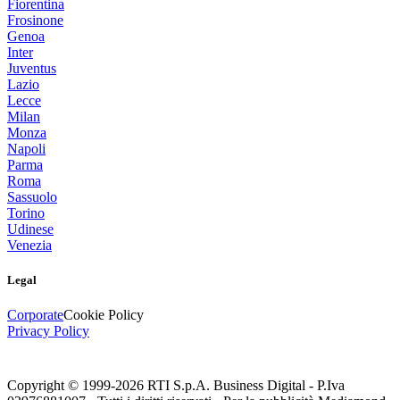
Fiorentina
Frosinone
Genoa
Inter
Juventus
Lazio
Lecce
Milan
Monza
Napoli
Parma
Roma
Sassuolo
Torino
Udinese
Venezia
Legal
Corporate
Cookie Policy
Privacy Policy
Copyright © 1999-
2026
RTI S.p.A. Business Digital - P.Iva