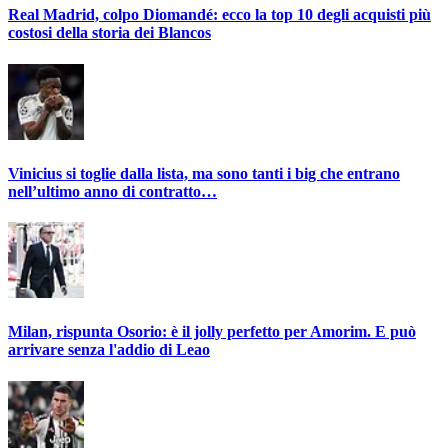
Real Madrid, colpo Diomandé: ecco la top 10 degli acquisti più
costosi della storia dei Blancos
Vinicius si toglie dalla lista, ma sono tanti i big che entrano
nell’ultimo anno di contratto…
Milan, rispunta Osorio: è il jolly perfetto per Amorim. E può
arrivare senza l'addio di Leao