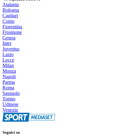
Atalanta
Bologna
Cagliari
Como
Fiorentina
Frosinone
Genoa
Inter
Juventus
Lazio
Lecce
Milan
Monza
Napoli
Parma
Roma
Sassuolo
Torino
Udinese
Venezia
Seguici su