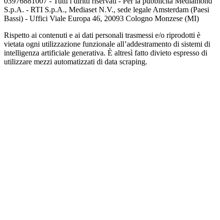
03976881007 - Tutti i diritti riservati - Per la pubblicità Mediamond
S.p.A. - RTI S.p.A., Mediaset N.V., sede legale Amsterdam (Paesi
Bassi) - Uffici Viale Europa 46, 20093 Cologno Monzese (MI)
Rispetto ai contenuti e ai dati personali trasmessi e/o riprodotti è
vietata ogni utilizzazione funzionale all’addestramento di sistemi di
intelligenza artificiale generativa. È altresì fatto divieto espresso di
utilizzare mezzi automatizzati di data scraping.