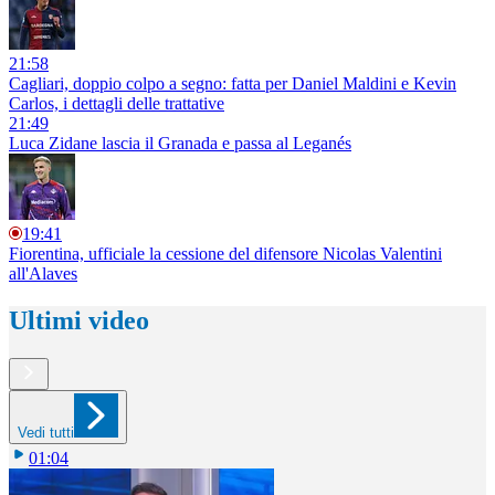
21:58
Cagliari, doppio colpo a segno: fatta per Daniel Maldini e Kevin
Carlos, i dettagli delle trattative
21:49
Luca Zidane lascia il Granada e passa al Leganés
19:41
Fiorentina, ufficiale la cessione del difensore Nicolas Valentini
all'Alaves
Ultimi video
Vedi tutti
01:04