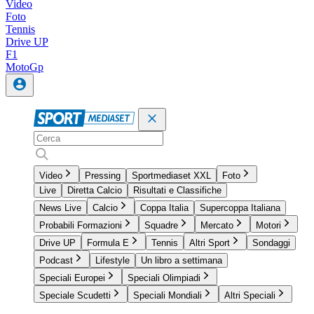
Video
Foto
Tennis
Drive UP
F1
MotoGp
Video
Pressing
Sportmediaset XXL
Foto
Live
Diretta Calcio
Risultati e Classifiche
News Live
Calcio
Coppa Italia
Supercoppa Italiana
Probabili Formazioni
Squadre
Mercato
Motori
Drive UP
Formula E
Tennis
Altri Sport
Sondaggi
Podcast
Lifestyle
Un libro a settimana
Speciali Europei
Speciali Olimpiadi
Speciale Scudetti
Speciali Mondiali
Altri Speciali