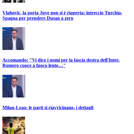
Vlahovic, la porta Juve non si è riaperta: intreccio Turchia-
Spagna per prendere Dusan a zero
Accomando: "Vi dico i nomi per la fascia destra dell'Inter.
Romero cuoce a fuoco lento…"
Milan-Leao: le parti si riavvicinano, i dettagli