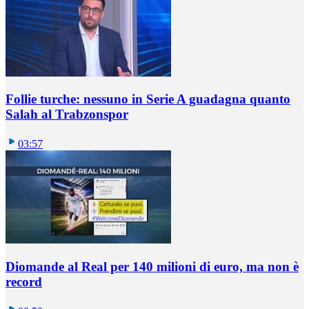
Follie turche: nessuno in Serie A guadagna quanto
Salah al Trabzonspor
03:57
Diomande al Real per 140 milioni di euro, ma non è
record