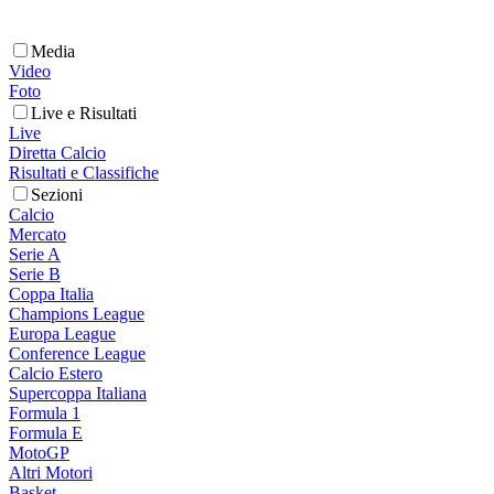
Media
Video
Foto
Live e Risultati
Live
Diretta Calcio
Risultati e Classifiche
Sezioni
Calcio
Mercato
Serie A
Serie B
Coppa Italia
Champions League
Europa League
Conference League
Calcio Estero
Supercoppa Italiana
Formula 1
Formula E
MotoGP
Altri Motori
Basket