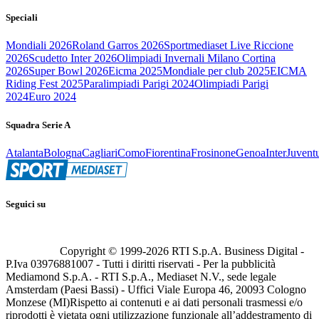
Speciali
Mondiali 2026
Roland Garros 2026
Sportmediaset Live Riccione
2026
Scudetto Inter 2026
Olimpiadi Invernali Milano Cortina
2026
Super Bowl 2026
Eicma 2025
Mondiale per club 2025
EICMA
Riding Fest 2025
Paralimpiadi Parigi 2024
Olimpiadi Parigi
2024
Euro 2024
Squadra Serie A
Atalanta
Bologna
Cagliari
Como
Fiorentina
Frosinone
Genoa
Inter
Juvent
Seguici su
Copyright © 1999-
2026
RTI S.p.A. Business Digital -
P.Iva 03976881007 - Tutti i diritti riservati - Per la pubblicità
Mediamond S.p.A. - RTI S.p.A., Mediaset N.V., sede legale
Amsterdam (Paesi Bassi) - Uffici Viale Europa 46, 20093 Cologno
Monzese (MI)
Rispetto ai contenuti e ai dati personali trasmessi e/o
riprodotti è vietata ogni utilizzazione funzionale all’addestramento di