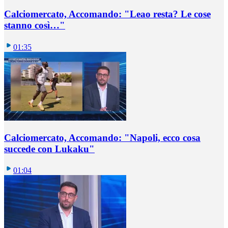
Calciomercato, Accomando: "Leao resta? Le cose
stanno così…"
01:35
Calciomercato, Accomando: "Napoli, ecco cosa
succede con Lukaku"
01:04